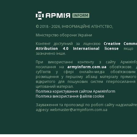
© 2018 - 2026, ІНФОРМАЦІЙНЕ АГЕНТСТВО,
Міністерство оборони України
Контент доступний за ліцензією
Creative Comm
Attribution 4.0 International license
якщо 
зазначено інше.
При використанні контенту з сайту АрміяInf
посилання на
armyinform.com.ua
обов’язкове. 
суб’єктів у сфері онлайн-медіа обов’язкови
розміщення у першому абзаці матеріалу прямого
відкритого для пошукових систем гіперпосилання
цитований матеріал.
Політика користування сайтом АрміяInform
Політика використання файлів cookie
Зауваження та пропозиції по роботі сайту надсилайте
адресу:
webmaster@armyinform.com.ua