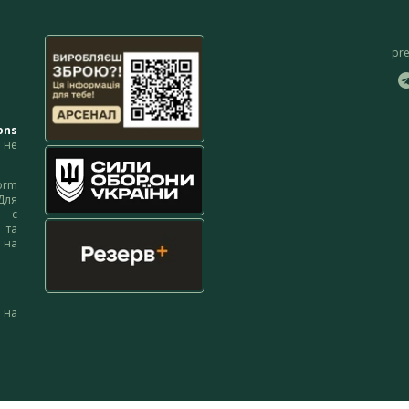
pr
ons
не
orm
Для
м є
 та
 на
 на