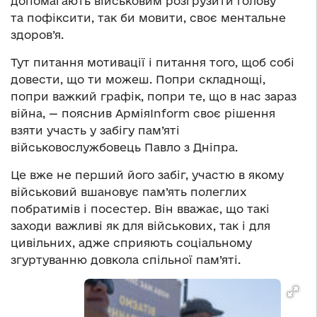
допомагають військовим розгрузити голову
та пофіксити, так би мовити, своє ментальне
здоров’я.
Тут питання мотивації і питання того, щоб собі
довести, що ти можеш. Попри складнощі,
попри важкий графік, попри те, що в нас зараз
війна, — пояснив АрміяInform своє рішення
взяти участь у забігу пам’яті
військовослужбовець Павло з Дніпра.
Це вже не перший його забіг, участю в якому
військовий вшановує пам’ять полеглих
побратимів і посестер. Він вважає, що такі
заходи важливі як для військових, так і для
цивільних, адже сприяють соціальному
згуртуванню довкола спільної пам’яті.