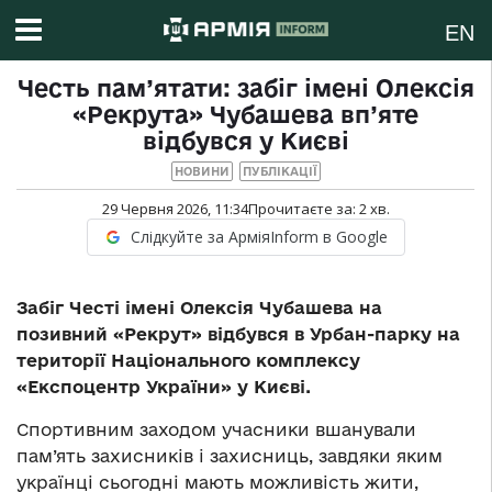
EN
Честь пам’ятати: забіг імені Олексія
«Рекрута» Чубашева вп’яте
відбувся у Києві
НОВИНИ
ПУБЛІКАЦІЇ
29 Червня 2026, 11:34
Прочитаєте за:
2
хв.
Слідкуйте за АрміяInform в Google
Забіг Честі імені Олексія Чубашева на
позивний «Рекрут» відбувся в Урбан-парку на
території Національного комплексу
«Експоцентр України» у Києві.
Спортивним заходом учасники вшанували
пам’ять захисників і захисниць, завдяки яким
українці сьогодні мають можливість жити,