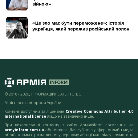
війною»
«Це зло має бути переможене»: історія
українця, який пережив російський полон
© 2018 - 2026, ІНФОРМАЦІЙНЕ АГЕНТСТВО,
Міністерство оборони України
Контент доступний за ліцензією
Creative Commons Attribution 4.0
International license
якщо не зазначено інше.
При використанні контенту з сайту АрміяInform посилання на
armyinform.com.ua
обов’язкове. Для суб’єктів у сфері онлайн-медіа
обов’язковим є розміщення у першому абзаці матеріалу прямого та