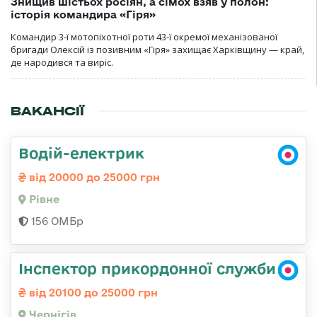
Знищив шістьох росіян, а сімох взяв у полон:
історія командира «Гіря»
Командир 3-ї мотопіхотної роти 43-ї окремої механізованої
бригади Олексій із позивним «Гіря» захищає Харківщину — край,
де народився та виріс.
ВАКАНСІЇ
Водій-електрик
від 20000 до 25000 грн
Рівне
156 ОМБр
Інспектор прикордонної служби
від 20100 до 25000 грн
Чернігів