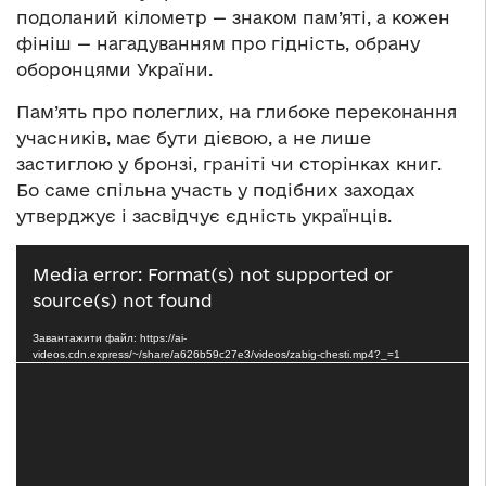
подоланий кілометр — знаком пам’яті, а кожен
фініш — нагадуванням про гідність, обрану
оборонцями України.
Пам’ять про полеглих, на глибоке переконання
учасників, має бути дієвою, а не лише
застиглою у бронзі, граніті чи сторінках книг.
Бо саме спільна участь у подібних заходах
утверджує і засвідчує єдність українців.
Відеопрогравач
Media error: Format(s) not supported or
source(s) not found
Завантажити файл: https://ai-
videos.cdn.express/~/share/a626b59c27e3/videos/zabig-chesti.mp4?_=1