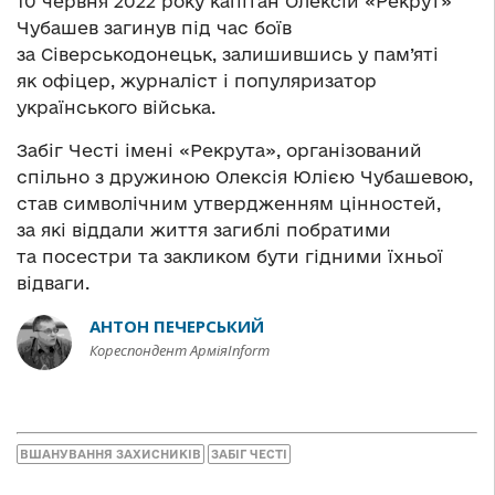
10 червня 2022 року капітан Олексій «Рекрут»
Чубашев загинув під час боїв
за Сіверськодонецьк, залишившись у пам’яті
як офіцер, журналіст і популяризатор
українського війська.
Забіг Честі імені «Рекрута», організований
спільно з дружиною Олексія Юлією Чубашевою,
став символічним утвердженням цінностей,
за які віддали життя загиблі побратими
та посестри та закликом бути гідними їхньої
відваги.
АНТОН ПЕЧЕРСЬКИЙ
Кореспондент АрміяInform
ВШАНУВАННЯ ЗАХИСНИКІВ
ЗАБІГ ЧЕСТІ