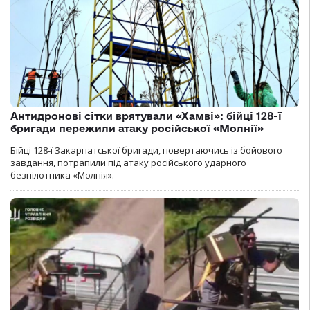
Антидронові сітки врятували «Хамві»: бійці 128-ї
бригади пережили атаку російської «Молнії»
Бійці 128-ї Закарпатської бригади, повертаючись із бойового
завдання, потрапили під атаку російського ударного
безпілотника «Молнія».