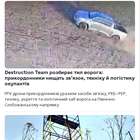
Destruction Team розбирає тил ворога:
прикордонники нищать зв’язок, техніку й логістику
окупантів
FPV-дрони прикордонників уразили засоби зв’язку, РЕБ і РЕР,
техніку, укриття та логістичний хаб ворога на Північно-
Слобожанському напрямку.