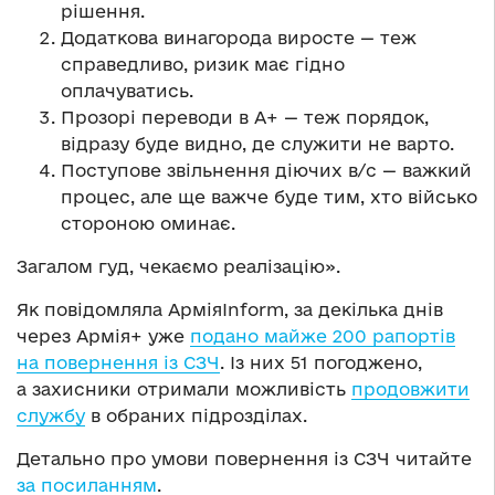
рішення.
Додаткова винагорода виросте — теж
справедливо, ризик має гідно
оплачуватись.
Прозорі переводи в А+ — теж порядок,
відразу буде видно, де служити не варто.
Поступове звільнення діючих в/с — важкий
процес, але ще важче буде тим, хто військо
стороною оминає.
Загалом гуд, чекаємо реалізацію».
Як повідомляла АрміяInform, за декілька днів
через Армія+ уже
подано майже 200 рапортів
на повернення із СЗЧ
. Із них 51 погоджено,
а захисники отримали можливість
продовжити
службу
в обраних підрозділах.
Детально про умови повернення із СЗЧ читайте
за посиланням
.