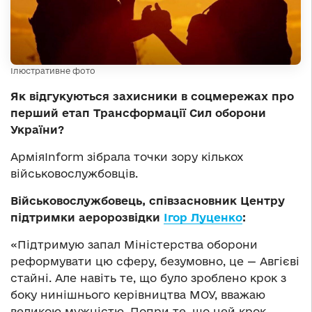
Ілюстративне фото
Як відгукуються захисники в соцмережах про
перший етап Трансформації Сил оборони
України?
АрміяInform зібрала точки зору кількох
військовослужбовців.
Військовослужбовець, співзасновник Центру
підтримки аеророзвідки
Ігор Луценко
:
«Підтримую запал Міністерства оборони
реформувати цю сферу, безумовно, це — Авгієві
стайні. Але навіть те, що було зроблено крок з
боку нинішнього керівництва МОУ, вважаю
великою мужністю. Попри те, що цей крок