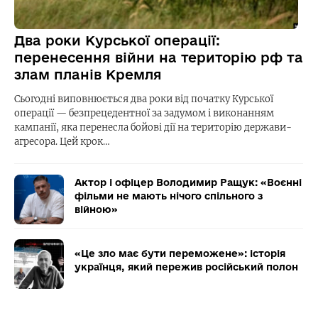
Два роки Курської операції:
перенесення війни на територію рф та
злам планів Кремля
Сьогодні виповнюється два роки від початку Курської
операції — безпрецедентної за задумом і виконанням
кампанії, яка перенесла бойові дії на територію держави-
агресора. Цей крок…
Актор і офіцер Володимир Ращук: «Воєнні
фільми не мають нічого спільного з
війною»
«Це зло має бути переможене»: історія
українця, який пережив російський полон