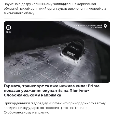
Вручено підозру колишньому заввідділення Харківської
обласної психлікарні, який організував виключення чоловіка з
військового обліку.
Гармата, транспорт та вже нежива сила: Prime
показав ураження окупантів на Північно-
Слобожанському напрямку
Прикордонники підрозділу «Prime» 5-го прикордонного загону
завдали низку ударів по ворожих цілях на Північно-
Слобожанському напрямку.