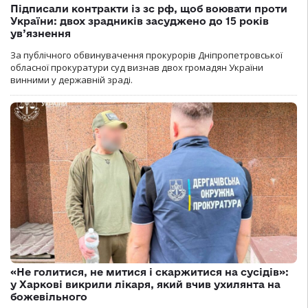
Підписали контракти із зс рф, щоб воювати проти
України: двох зрадників засуджено до 15 років
ув’язнення
За публічного обвинувачення прокурорів Дніпропетровської
обласної прокуратури суд визнав двох громадян України
винними у державній зраді.
«Не голитися, не митися і скаржитися на сусідів»:
у Харкові викрили лікаря, який вчив ухилянта на
божевільного