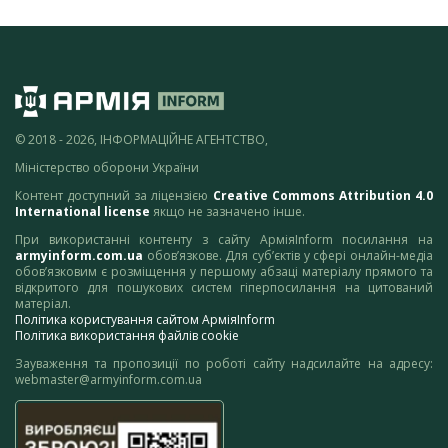
© 2018 - 2026, ІНФОРМАЦІЙНЕ АГЕНТСТВО,
Міністерство оборони України
Контент доступний за ліцензією
Creative Commons Attribution 4.0
International license
якщо не зазначено інше.
При використанні контенту з сайту АрміяInform посилання на
armyinform.com.ua
обов’язкове. Для суб’єктів у сфері онлайн-медіа
обов’язковим є розміщення у першому абзаці матеріалу прямого та
відкритого для пошукових систем гіперпосилання на цитований
матеріал.
Політика користування сайтом АрміяInform
Політика використання файлів cookie
Зауваження та пропозиції по роботі сайту надсилайте на адресу:
webmaster@armyinform.com.ua