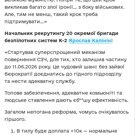
викликав багато злої іронії… з боку військових.
Але, тим не менш, такий крок треба
підтримувати…»
Начальник рекрутингу 20 окремої бригади
безпілотних систем K-2
Ярослав Калінін
:
«Стартував суперспрощений механізм
повернення СЗЧ, для тих, хто залишив частину
до 11.06.2026 року. Це чудовий шанс без зайвої
бюрократії доєднатись до гідного підрозділу
та нести адекватну службу.
Топове забезпечення, адекватне комьюніті та
людське ставлення дають єб**шу ефективність.
Загалом непогана реформа, чомусь очікувалось
гіршого.
В тилу буде доплата +10к — нормальне