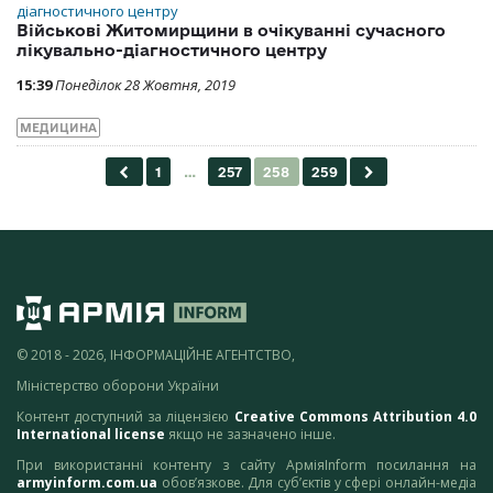
Військові Житомирщини в очікуванні сучасного
лікувально-діагностичного центру
15:39
Понеділок 28 Жовтня, 2019
МЕДИЦИНА
© 2018 - 2026, ІНФОРМАЦІЙНЕ АГЕНТСТВО,
Міністерство оборони України
Контент доступний за ліцензією
Creative Commons Attribution 4.0
International license
якщо не зазначено інше.
При використанні контенту з сайту АрміяInform посилання на
armyinform.com.ua
обов’язкове. Для суб’єктів у сфері онлайн-медіа