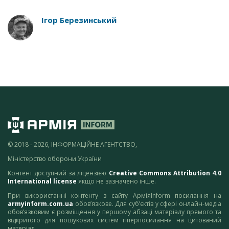
Ігор Березинський
© 2018 - 2026, ІНФОРМАЦІЙНЕ АГЕНТСТВО,
Міністерство оборони України
Контент доступний за ліцензією
Creative Commons Attribution 4.0
International license
якщо не зазначено інше.
При використанні контенту з сайту АрміяInform посилання на
armyinform.com.ua
обов’язкове. Для суб’єктів у сфері онлайн-медіа
обов’язковим є розміщення у першому абзаці матеріалу прямого та
відкритого для пошукових систем гіперпосилання на цитований
матеріал.