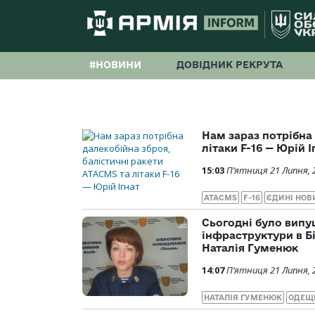
#НОВИНИ
ДОВІДНИК РЕКРУТА
Нам зараз потрібна
літаки F-16 — Юрій І
15:03
П’ятниця 21 Липня, 
ATACMS
F-16
ЄДИНІ НОВ
Сьогодні було випущ
інфраструктури в 
Наталія Гуменюк
14:07
П’ятниця 21 Липня, 
НАТАЛІЯ ГУМЕНЮК
ОДЕЩ