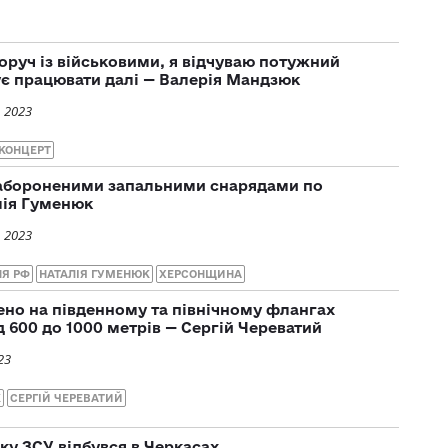
оруч із військовими, я відчуваю потужний
ує працювати далі — Валерія Мандзюк
, 2023
КОНЦЕРТ
 забороненими запальними снарядами по
лія Гуменюк
, 2023
НЯ РФ
НАТАЛІЯ ГУМЕНЮК
ХЕРСОНЩИНА
ено на південному та північному флангах
 600 до 1000 метрів — Сергій Череватий
23
К
СЕРГІЙ ЧЕРЕВАТИЙ
ку ЗСУ відбувся в Черкасах