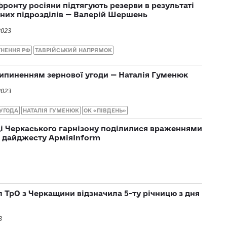
фронту росіяни підтягують резерви в результаті
них підрозділів — Валерій Шершень
2023
ГНЕННЯ РФ
ТАВРІЙСЬКИЙ НАПРЯМОК
ипиненням зернової угоди — Наталія Гуменюк
2023
УГОДА
НАТАЛІЯ ГУМЕНЮК
ОК «ПІВДЕНЬ»
і Черкаського гарнізону поділилися враженнями
о дайджесту АрміяInform
 ТрО з Черкащини відзначила 5-ту річницю з дня
3