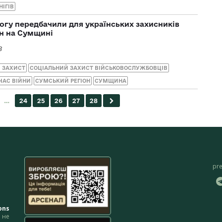
НІГІВ
гу передбачили для українських захисників
ин на Сумщині
3
 ЗАХИСТ
СОЦІАЛЬНИЙ ЗАХИСТ ВІЙСЬКОВОСЛУЖБОВЦІВ
ЧАС ВІЙНИ
СУМСЬКИЙ РЕГІОН
СУМЩИНА
pr
ons
не