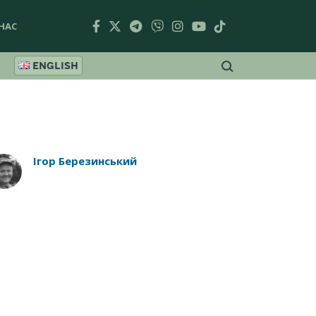
НАС
ENGLISH
Ігор Березинський