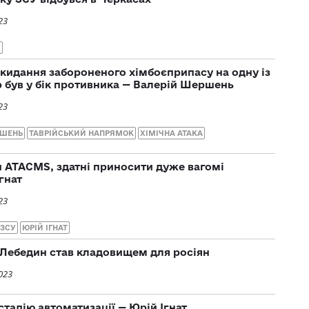
23
У
кидання забороненого хімбоєприпасу на одну із
ер був у бік противника — Валерій Шершень
23
РШЕНЬ
ТАВРІЙСЬКИЙ НАПРЯМОК
ХІМІЧНА АТАКА
и ATACMS, здатні приносити дуже вагомі
гнат
23
 ЗСУ
ЮРІЙ ІГНАТ
Лебедин став кладовищем для росіян
023
стадію автоматизації — Юрій Ігнат