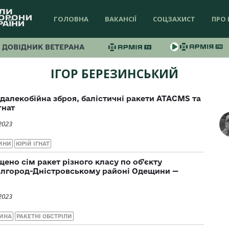
ГОЛОВНА
ВАКАНСІЇ
СОЦЗАХИСТ
ПРО 
ДОВІДНИК ВЕТЕРАНА
ІГОР БЕРЕЗИНСЬКИЙ
 далекобійна зброя, балістичні ракети ATACMS та
гнат
2023
ИНИ
ЮРІЙ ІГНАТ
ено сім ракет різного класу по об’єкту
Білгород-Дністровському районі Одещини —
2023
ИНА
РАКЕТНІ ОБСТРІЛИ