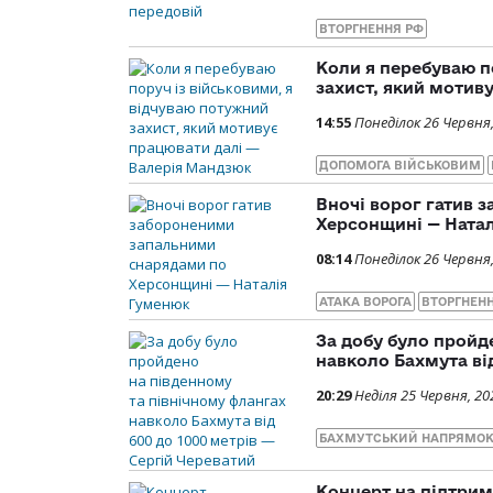
ВТОРГНЕННЯ РФ
Коли я перебуваю п
захист, який мотив
14:55
Понеділок 26 Червня
ДОПОМОГА ВІЙСЬКОВИМ
Вночі ворог гатив
Херсонщині — Ната
08:14
Понеділок 26 Червня
АТАКА ВОРОГА
ВТОРГНЕН
За добу було пройд
навколо Бахмута від
20:29
Неділя 25 Червня, 20
БАХМУТСЬКИЙ НАПРЯМО
Концерт на підтрим