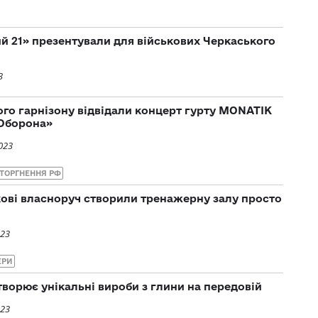
й 21» презентували для військових Черкаського
3
ого гарнізону відвідали концерт гурту MONATIK
 Оборона»
023
ТОРГНЕННЯ РФ
кові власноруч створили тренажерну залу просто
023
ЕРИ
творює унікальні вироби з глини на передовій
023