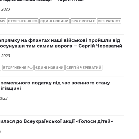
, 2023
AMS
ВТОРГНЕННЯ РФ
ЄДИНІ НОВИНИ
ЗРК CROTALE
ЗРК PATRIOT
прямку на флангах наші військові пройшли від
 посунувши тим самим ворога — Сергій Череватий
, 2023
К
ВТОРГНЕННЯ РФ
ЄДИНІ НОВИНИ
СЕРГІЙ ЧЕРЕВАТИЙ
 земельного податку під час воєнного стану
ігівщині
2023
илася до Всеукраїнської акції «Голоси дітей»
3