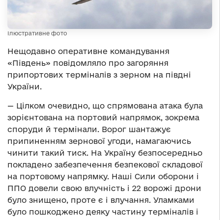
Ілюстративне фото
Нещодавно оперативне командування
«Південь» повідомляло про загоряння
припортових терміналів з зерном на півдні
України.
— Цілком очевидно, що спрямована атака була
зорієнтована на портовий напрямок, зокрема
споруди й термінали. Ворог шантажує
припиненням зернової угоди, намагаючись
чинити такий тиск. На Україну безпосередньо
покладено забезпечення безпекової складової
на портовому напрямку. Наші Сили оборони і
ППО довели свою влучність і 22 ворожі дрони
було знищено, проте є і влучання. Уламками
було пошкоджено деяку частину терміналів і