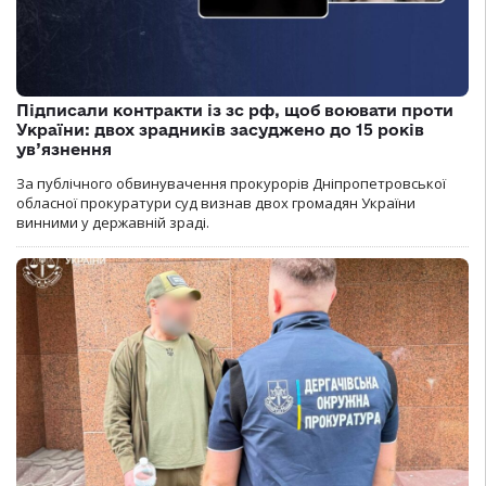
Підписали контракти із зс рф, щоб воювати проти
України: двох зрадників засуджено до 15 років
ув’язнення
За публічного обвинувачення прокурорів Дніпропетровської
обласної прокуратури суд визнав двох громадян України
винними у державній зраді.