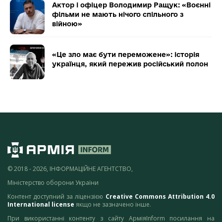
Актор і офіцер Володимир Ращук: «Воєнні
фільми не мають нічого спільного з
війною»
«Це зло має бути переможене»: історія
українця, який пережив російський полон
© 2018 - 2026, ІНФОРМАЦІЙНЕ АГЕНТСТВО,
Міністерство оборони України
Контент доступний за ліцензією
Creative Commons Attribution 4.0
International license
якщо не зазначено інше.
При використанні контенту з сайту АрміяInform посилання на