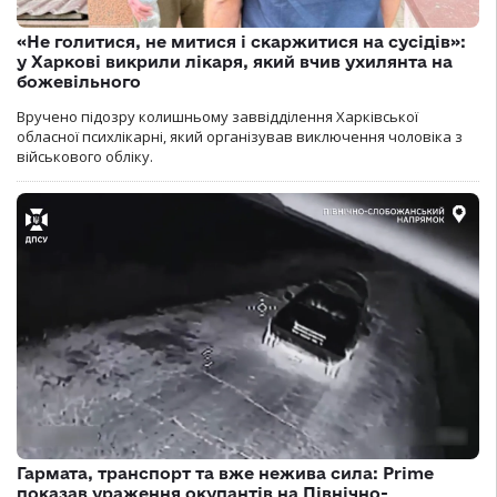
«Не голитися, не митися і скаржитися на сусідів»:
у Харкові викрили лікаря, який вчив ухилянта на
божевільного
Вручено підозру колишньому заввідділення Харківської
обласної психлікарні, який організував виключення чоловіка з
військового обліку.
Гармата, транспорт та вже нежива сила: Prime
показав ураження окупантів на Північно-