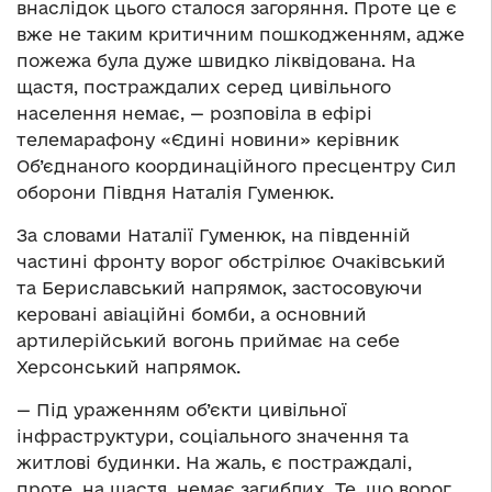
внаслідок цього сталося загоряння. Проте це є
вже не таким критичним пошкодженням, адже
пожежа була дуже швидко ліквідована. На
щастя, постраждалих серед цивільного
населення немає, — розповіла в ефірі
телемарафону «Єдині новини» керівник
Об’єднаного координаційного пресцентру Сил
оборони Півдня Наталія Гуменюк.
За словами Наталії Гуменюк, на південній
частині фронту ворог обстрілює Очаківський
та Бериславський напрямок, застосовуючи
керовані авіаційні бомби, а основний
артилерійський вогонь приймає на себе
Херсонський напрямок.
— Під ураженням об’єкти цивільної
інфраструктури, соціального значення та
житлові будинки. На жаль, є постраждалі,
проте, на щастя, немає загиблих. Те, що ворог