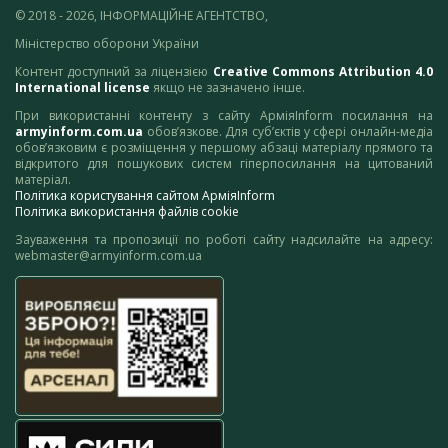
© 2018 - 2026, ІНФОРМАЦІЙНЕ АГЕНТСТВО,
Міністерство оборони України
Контент доступний за ліцензією
Creative Commons Attribution 4.0
International license
якщо не зазначено інше.
При використанні контенту з сайту АрміяInform посилання на
armyinform.com.ua
обов’язкове. Для суб’єктів у сфері онлайн-медіа
обов’язковим є розміщення у першому абзаці матеріалу прямого та
відкритого для пошукових систем гіперпосилання на цитований
матеріал.
Політика користування сайтом АрміяInform
Політика використання файлів cookie
Зауваження та пропозиції по роботі сайту надсилайте на адресу:
webmaster@armyinform.com.ua