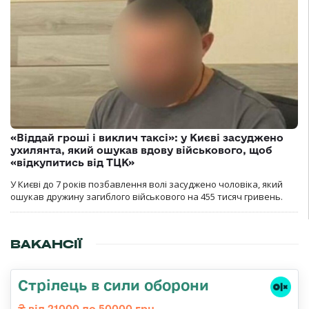
«Віддай гроші і виклич таксі»: у Києві засуджено
ухилянта, який ошукав вдову військового, щоб
«відкупитись від ТЦК»
У Києві до 7 років позбавлення волі засуджено чоловіка, який
ошукав дружину загиблого військового на 455 тисяч гривень.
ВАКАНСІЇ
Стрілець в сили оборони
від 21000 до 50000 грн