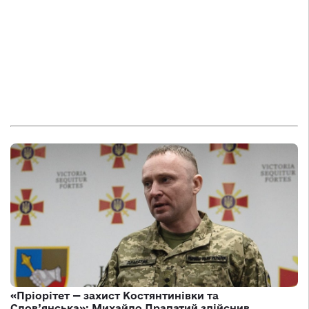
«Пріорітет — захист Костянтинівки та
Слов’янська»: Михайло Драпатий здійснив