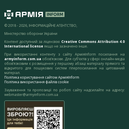
© 2018 - 2026, ІНФОРМАЦІЙНЕ АГЕНТСТВО,
Міністерство оборони України
Контент доступний за ліцензією
Creative Commons Attribution 4.0
International license
якщо не зазначено інше.
При використанні контенту з сайту АрміяInform посилання на
armyinform.com.ua
обов’язкове. Для суб’єктів у сфері онлайн-медіа
обов’язковим є розміщення у першому абзаці матеріалу прямого та
відкритого для пошукових систем гіперпосилання на цитований
матеріал.
Політика користування сайтом АрміяInform
Політика використання файлів cookie
Зауваження та пропозиції по роботі сайту надсилайте на адресу:
webmaster@armyinform.com.ua