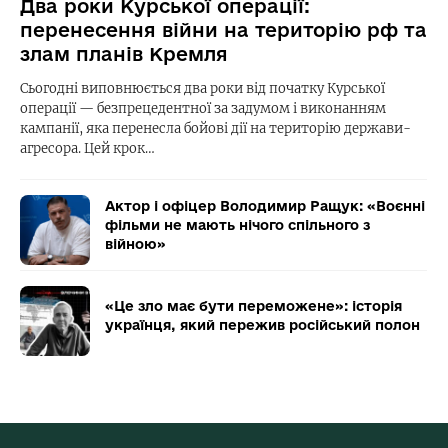
Два роки Курської операції:
перенесення війни на територію рф та
злам планів Кремля
Сьогодні виповнюється два роки від початку Курської
операції — безпрецедентної за задумом і виконанням
кампанії, яка перенесла бойові дії на територію держави-
агресора. Цей крок…
Актор і офіцер Володимир Ращук: «Воєнні
фільми не мають нічого спільного з
війною»
«Це зло має бути переможене»: історія
українця, який пережив російський полон