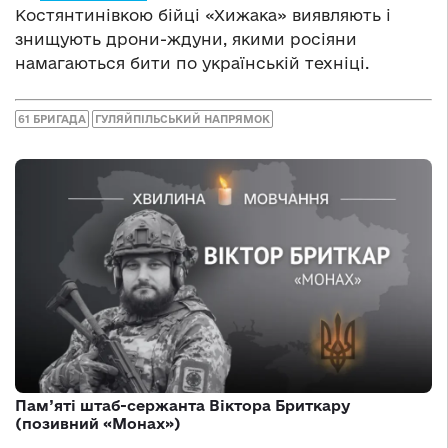
Костянтинівкою бійці «Хижака» виявляють і
знищують дрони-ждуни, якими росіяни
намагаються бити по українській техніці.
61 БРИГАДА
ГУЛЯЙПІЛЬСЬКИЙ НАПРЯМОК
Пам’яті штаб-сержанта Віктора Бриткару
(позивний «Монах»)