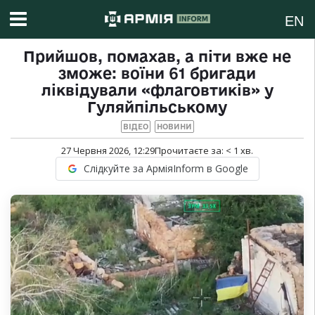
EN
Прийшов, помахав, а піти вже не
зможе: воїни 61 бригади
ліквідували «флаговтиків» у
Гуляйпільському
ВІДЕО
НОВИНИ
27 Червня 2026, 12:29
Прочитаєте за:
< 1
хв.
Слідкуйте за АрміяInform в Google