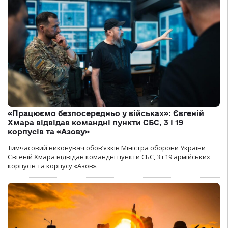
«Працюємо безпосередньо у військах»: Євгеній
Хмара відвідав командні пункти СБС, 3 і 19
корпусів та «Азову»
Тимчасовий виконувач обов’язків Міністра оборони України
Євгеній Хмара відвідав командні пункти СБС, 3 і 19 армійських
корпусів та корпусу «Азов».