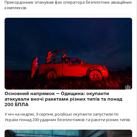
Прикордонник опанував фах оператора безпілотних авіаційних
комплексів.
Основний напрямок — Одещина: окупанти
атакували вночі ракетами різних типів та понад
200 БПЛА
У ніч на неділю, 9 серпня, російські окупанти запустили по
Україні понад 200 ударних безпілотників та ракети різних типів.