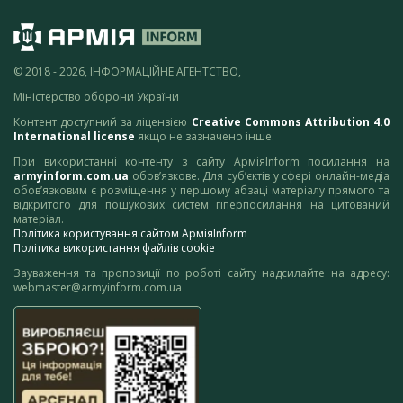
© 2018 - 2026, ІНФОРМАЦІЙНЕ АГЕНТСТВО,
Міністерство оборони України
Контент доступний за ліцензією
Creative Commons Attribution 4.0
International license
якщо не зазначено інше.
При використанні контенту з сайту АрміяInform посилання на
armyinform.com.ua
обов’язкове. Для суб’єктів у сфері онлайн-медіа
обов’язковим є розміщення у першому абзаці матеріалу прямого та
відкритого для пошукових систем гіперпосилання на цитований
матеріал.
Політика користування сайтом АрміяInform
Політика використання файлів cookie
Зауваження та пропозиції по роботі сайту надсилайте на адресу:
webmaster@armyinform.com.ua