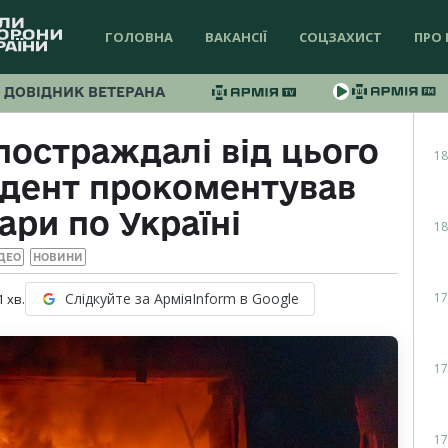
ГОЛОВНА
ВАКАНСІЇ
СОЦЗАХИСТ
ПРО 
ДОВІДНИК ВЕТЕРАНА
остраждалі від цього
18
идент прокоментував
ари по Україні
18
ДЕО
НОВИНИ
17
Слідкуйте за АрміяInform в Google
1
хв.
17
17