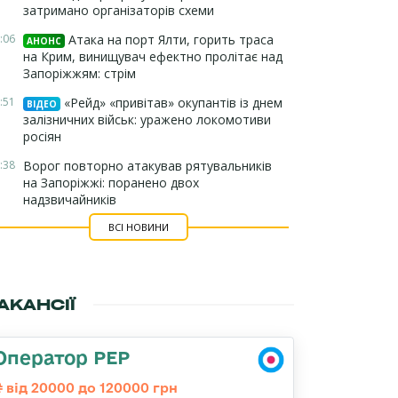
затримано організаторів схеми
:06
Атака на порт Ялти, горить траса
АНОНС
на Крим, винищувач ефектно пролітає над
Запоріжжям: стрім
:51
«Рейд» «привітав» окупантів із днем
ВІДЕО
залізничних військ: уражено локомотиви
росіян
:38
Ворог повторно атакував рятувальників
на Запоріжжі: поранено двох
надзвичайників
ВСІ НОВИНИ
АКАНСІЇ
Оператор РЕР
від 20000 до 120000 грн