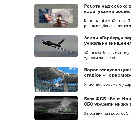
Робота над собою: х
коригування російс
Конфіскацію майна та 15 
розвідки (більш відомої як
Збили «Герберу» пе
унікальне знищенн
«Хенкок», боєць екіпажу 
ударом лоб в лоб.
Ворог атакував ци
стадіон «Чорномор
Унаслідок ворожого удар
База ФСБ «Беня Hou
СБС уразили низку 
За останні дві доби СБС 1