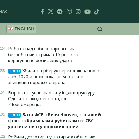
НАС
ENGLISH
:24
Робота над собою: харківський
безробітний отримав 15 років за
коригування російських ударів
:08
Збили «Герберу» перехоплювачем в
ВІДЕО
лоб: 1020-й полк показав унікальне
знищення ворожого дрона
:51
Ворог атакував цивільну інфраструктуру
Одеси: пошкоджено стадіон
«Чорноморець»
:35
База ФСБ «Беня House», тіньовий
ВІДЕО
флот і «Кримський рубильник»: СБС
уразили низку ворожих цілей
:22
Робили дезертирів у чотирьох областях: