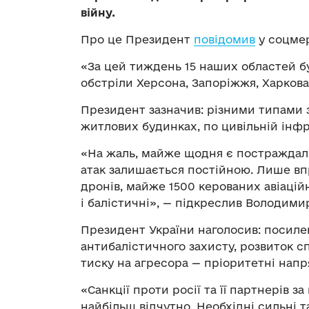
війну.
Про це Президент
повідомив
у соцме
«За цей тиждень 15 наших областей б
обстріли Херсона, Запоріжжя, Харкова
Президент зазначив: різними типами з
житлових будинках, по цивільній інфр
«На жаль, майже щодня є постраждалі 
атак залишається постійною. Лише вп
дронів, майже 1500 керованих авіаційн
і балістичні», — підкреслив Володими
Президент України наголосив: посиле
антибалістичного захисту, розвиток с
тиску на агресора — пріоритетні напр
«Санкції проти росії та її партнерів з
найбільш відчутно. Необхідні сильні т