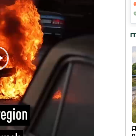
П
Д
п