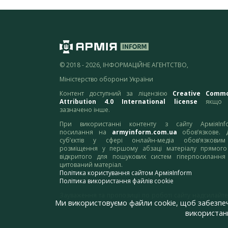
© 2018 - 2026, ІНФОРМАЦІЙНЕ АГЕНТСТВО,
Міністерство оборони України
Контент доступний за ліцензією
Creative Comm
Attribution 4.0 International license
якщо 
зазначено інше.
При використанні контенту з сайту АрміяInf
посилання на
armyinform.com.ua
обов’язкове. 
суб’єктів у сфері онлайн-медіа обов’язкови
розміщення у першому абзаці матеріалу прямого
відкритого для пошукових систем гіперпосилання
цитований матеріал.
Політика користування сайтом АрміяInform
Політика використання файлів cookie
Зауваження та пропозиції по роботі сайту надсилайте
Ми використовуємо файли cookie, щоб забезпе
адресу:
webmaster@armyinform.com.ua
використанн