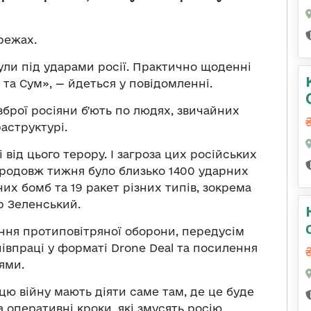
режах.
ули під ударами росії. Практично щоденні
 та Сум», — йдеться у повідомленні.
брої росіяни бʼють по людях, звичайних
аструктурі.
від цього терору. І загроза цих російських
родовж тижня було близько 1400 ударних
их бомб та 19 ракет різних типів, зокрема
р Зеленський.
ння протиповітряної оборони, передусім
півпраці у форматі Drone Deal та посилення
ями.
а цю війну мають діяти саме там, де це буде
а оперативні кроки, які змусять росію