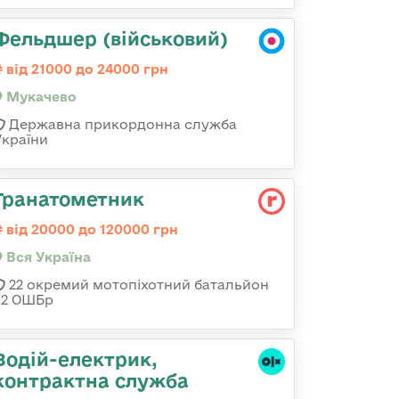
Фельдшер (військовий)
від 21000 до 24000 грн
Мукачево
Державна прикордонна служба
України
Гранатометник
від 20000 до 120000 грн
Вся Україна
22 окремий мотопіхотний батальйон
92 ОШБр
Водій-електрик,
контрактна служба