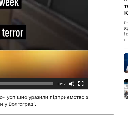
т
К
С
К
і 
н
01:12
о» успішно уразили підприємство з
 у Волгограді.