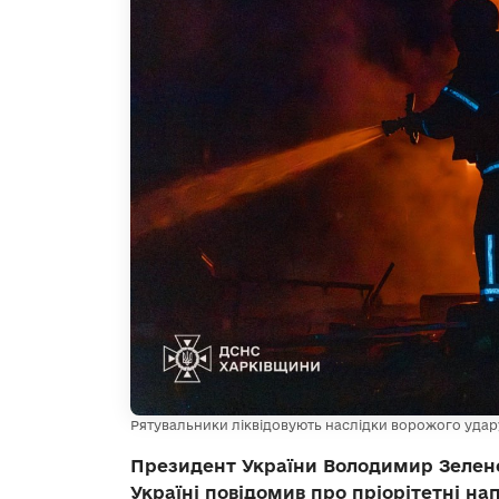
Рятувальники ліквідовують наслідки ворожого удар
Президент України Володимир Зеленс
Україні повідомив про пріорітетні на