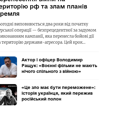
ериторію рф та злам планів
ремля
ьогодні виповнюється два роки від початку
урської операції — безпрецедентної за задумом
виконанням кампанії, яка перенесла бойові дії
а територію держави-агресора. Цей крок…
Актор і офіцер Володимир
Ращук: «Воєнні фільми не мають
нічого спільного з війною»
«Це зло має бути переможене»:
історія українця, який пережив
російський полон