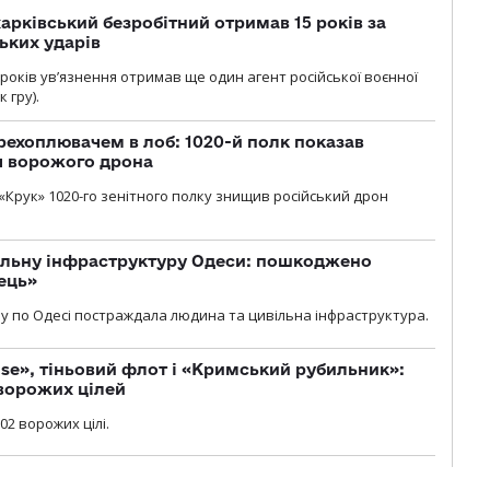
арківський безробітний отримав 15 років за
ьких ударів
років увʼязнення отримав ще один агент російської воєнної
 гру).
рехоплювачем в лоб: 1020-й полк показав
я ворожого дрона
«Крук» 1020-го зенітного полку знищив російський дрон
вільну інфраструктуру Одеси: пошкоджено
ець»
у по Одесі постраждала людина та цивільна інфраструктура.
se», тіньовий флот і «Кримський рубильник»:
ворожих цілей
02 ворожих цілі.