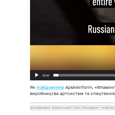
00:00
Як
повідомляла
АрміяInform, «Фламінг
виробництва артсистем та спецтехніки
ВОЛОДИМИР ЗЕЛЕНСЬКИЙ
ППО
ПРЕЗИДЕНТ УКРАЇНИ