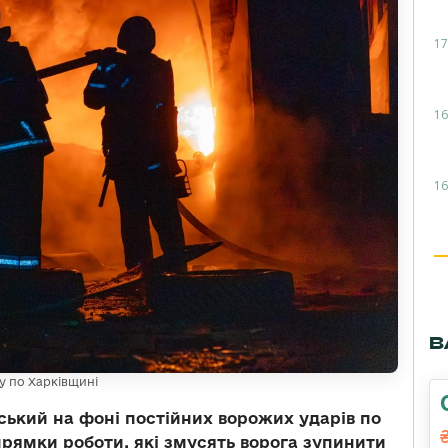
17
16
16
В
у по Харківщині
ький на фоні постійних ворожих ударів по
прямки роботи, які змусять ворога зупинити