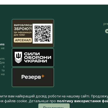
pr
ons
не
orm
Для
м є
 та
 на
 на
чити вам найкращий досвід роботи на нашому сайті. Продовжу
я файлів cookie. Детальніше про
політику використання фай
Погоджуюсь