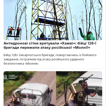
Антидронові сітки врятували «Хамві»: бійці 128-ї
бригади пережили атаку російської «Молнії»
Бійці 128-ї Закарпатської бригади, повертаючись із бойового
завдання, потрапили під атаку російського ударного
безпілотника «Молнія».