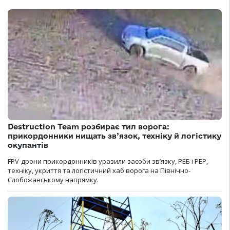
Destruction Team розбирає тил ворога:
прикордонники нищать зв’язок, техніку й логістику
окупантів
FPV-дрони прикордонників уразили засоби зв’язку, РЕБ і РЕР,
техніку, укриття та логістичний хаб ворога на Північно-
Слобожанському напрямку.