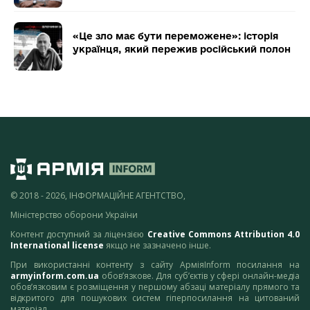
«Це зло має бути переможене»: історія
українця, який пережив російський полон
© 2018 - 2026, ІНФОРМАЦІЙНЕ АГЕНТСТВО,
Міністерство оборони України
Контент доступний за ліцензією
Creative Commons Attribution 4.0
International license
якщо не зазначено інше.
При використанні контенту з сайту АрміяInform посилання на
armyinform.com.ua
обов’язкове. Для суб’єктів у сфері онлайн-медіа
обов’язковим є розміщення у першому абзаці матеріалу прямого та
відкритого для пошукових систем гіперпосилання на цитований
матеріал.