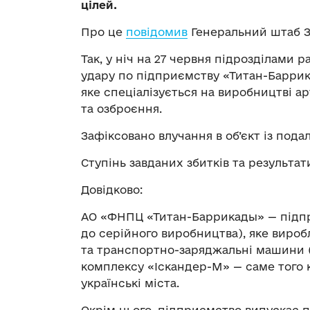
цілей.
Про це
повідомив
Генеральний штаб З
Так, у ніч на 27 червня підрозділами р
удару по підприємству «Титан-Баррика
яке спеціалізується на виробництві а
та озброєння.
Зафіксовано влучання в об’єкт із по
Ступінь завданих збитків та результа
Довідково:
АО «ФНПЦ «Титан-Баррикады» — підпр
до серійного виробництва), яке вироб
та транспортно-заряджальні машини 
комплексу «Іскандер-М» — саме того 
українські міста.
Окрім цього, підприємство випускає п