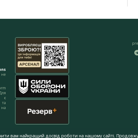
pr
ons
не
orm
Для
м є
 та
 на
 на
чити вам найкращий досвід роботи на нашому сайті. Продовжу