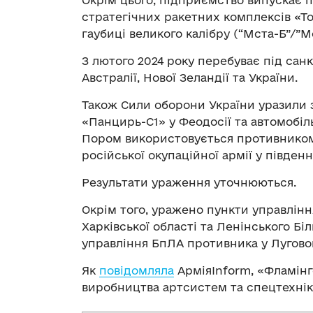
стратегічних ракетних комплексів «То
гаубиці великого калібру (“Мста-Б”/”М
З лютого 2024 року перебуває під санк
Австралії, Нової Зеландії та України.
Також Сили оборони України уразили
«Панцирь-С1» у Феодосії та автомобіл
Пором використовується противником 
російської окупаційної армії у півден
Результати ураження уточнюються.
Окрім того, уражено пункти управлін
Харківської області та Ленінського Бі
управління БпЛА противника у Луговом
Як
повідомляла
АрміяInform, «Фламінг
виробництва артсистем та спецтехніки