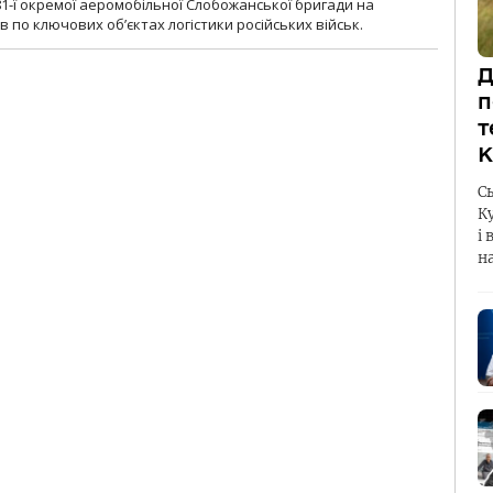
1-ї окремої аеромобільної Слобожанської бригади на
 по ключових об’єктах логістики російських військ.
Д
п
т
К
С
К
і 
н