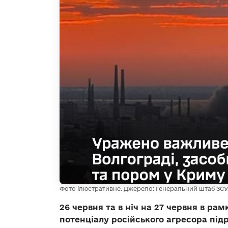
Фото ілюстративне. Джерело: Генеральний штаб ЗСУ
26 червня та в ніч на 27 червня в р
потенціалу російського агресора під