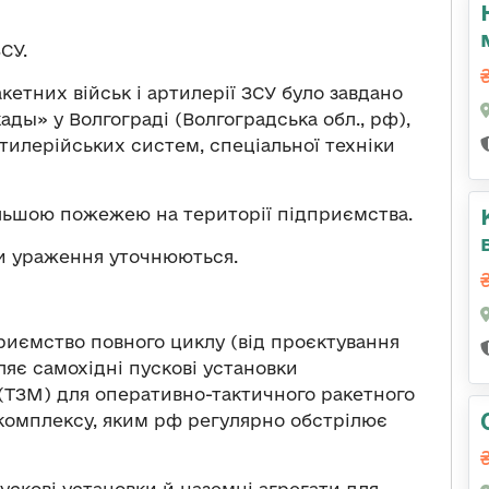
СУ.
акетних військ і артилерії ЗСУ було завдано
ды» у Волгограді (Волгоградська обл., рф),
ртилерійських систем, спеціальної техніки
дальшою пожежею на території підприємства.
ти ураження уточнюються.
иємство повного циклу (від проєктування
ляє самохідні пускові установки
(ТЗМ) для оперативно-тактичного ракетного
комплексу, яким рф регулярно обстрілює
ускові установки й наземні агрегати для