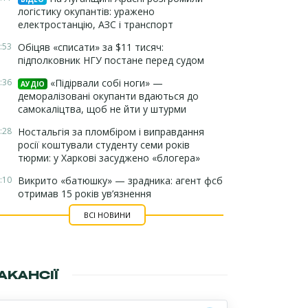
логістику окупантів: уражено
електростанцію, АЗС і транспорт
:53
Обіцяв «списати» за $11 тисяч:
підполковник НГУ постане перед судом
:36
«Підірвали собі ноги» —
АУДІО
деморалізовані окупанти вдаються до
самокаліцтва, щоб не йти у штурми
:28
Ностальгія за пломбіром і виправдання
росії коштували студенту семи років
тюрми: у Харкові засуджено «блогера»
:10
Викрито «батюшку» — зрадника: агент фсб
отримав 15 років ув’язнення
ВСІ НОВИНИ
АКАНСІЇ