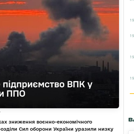
19
19
19
19
.
В
амках зниження воєнно-економічного
розділи Сил оборони України уразили низку