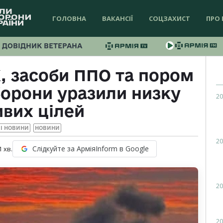
ГОЛОВНА
ВАКАНСІЇ
СОЦЗАХИСТ
ПРО 
ДОВІДНИК ВЕТЕРАНА
, засоби ППО та пором
борони уразили низку
20
вих цілей
І НОВИНИ
НОВИНИ
20
Слідкуйте за АрміяInform в Google
1
хв.
20
20