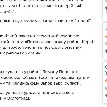
поль-М» і «Ярс», а також артилерійські
ста-С«).
ціями ЄС, а згодом — США, Швейцарії, Японії,
 зенітний ракетно-гарматний комплекс
ьний пором «Петропавловськ» у районі Керчі.
для забезпечення військової логістики
них регіонах України.
ня окупантів у районі Лиману Першого
лгородської області (рф), а також два пункти
у та Кам’янському Запорізької області.
о» успішно уразили підприємство з
 у Волгограді.