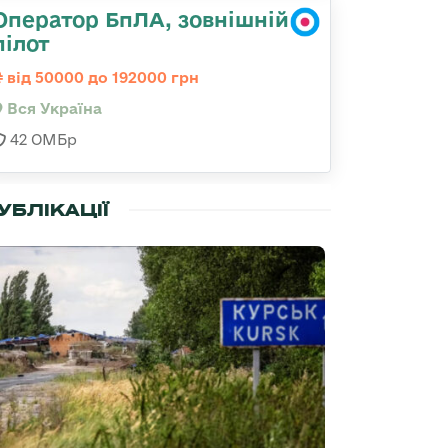
Оператор БпЛА, зовнішній
пілот
від 50000 до 192000 грн
Вся Україна
42 ОМБр
УБЛІКАЦІЇ