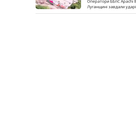
Оператори ББпС Apachi 8
Луганщині завдали ударів