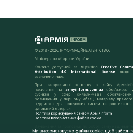
© 2018 - 2026, ІНФОРМАЦІЙНЕ АГЕНТСТВО,
Міністерство оборони України
Контент доступний за ліцензією
Creative Comm
Attribution 4.0 International license
якщо 
зазначено інше.
При використанні контенту з сайту АрміяInf
посилання на
armyinform.com.ua
обов’язкове. 
суб’єктів у сфері онлайн-медіа обов’язкови
розміщення у першому абзаці матеріалу прямого
відкритого для пошукових систем гіперпосилання
цитований матеріал.
Політика користування сайтом АрміяInform
Політика використання файлів cookie
Зауваження та пропозиції по роботі сайту надсилайте
Ми використовуємо файли cookie, щоб забезпе
адресу:
webmaster@armyinform.com.ua