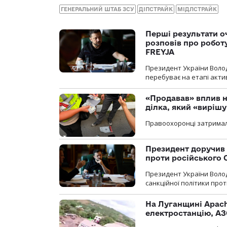
ГЕНЕРАЛЬНИЙ ШТАБ ЗСУ
ДІПСТРАЙК
МІДЛСТРАЙК
Перші результати о
розповів про робот
FREYJA
Президент України Воло
перебуває на етапі актив
«Продавав» вплив н
ділка, який «виріш
Правоохоронці затримал
Президент доручив 
проти російського
Президент України Воло
санкційної політики проти
На Луганщині Apach
електростанцію, АЗ