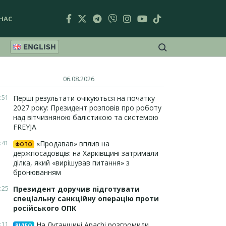
НАС
ENGLISH
06.08.2026
:51
Перші результати очікуються на початку
2027 року: Президент розповів про роботу
над вітчизняною балістикою та системою
FREYJA
:41
«Продавав» вплив на
ФОТО
держпосадовців: на Харківщині затримали
ділка, який «вирішував питання» з
бронюванням
:25
Президент доручив підготувати
спеціальну санкційну операцію проти
російського ОПК
:11
На Луганщині Apachi розгромили
ВІДЕО