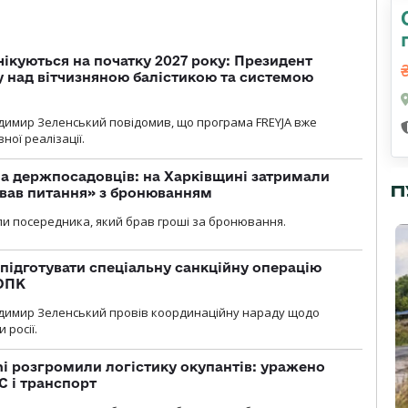
чікуються на початку 2027 року: Президент
у над вітчизняною балістикою та системою
димир Зеленський повідомив, що програма FREYJA вже
ної реалізації.
а держпосадовців: на Харківщині затримали
П
ував питання» з бронюванням
и посередника, який брав гроші за бронювання.
підготувати спеціальну санкційну операцію
 ОПК
димир Зеленський провів координаційну нараду щодо
 росії.
i розгромили логістику окупантів: уражено
С і транспорт