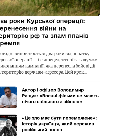
ва роки Курської операції:
еренесення війни на
ериторію рф та злам планів
ремля
ьогодні виповнюється два роки від початку
урської операції — безпрецедентної за задумом
виконанням кампанії, яка перенесла бойові дії
а територію держави-агресора. Цей крок…
Актор і офіцер Володимир
Ращук: «Воєнні фільми не мають
нічого спільного з війною»
«Це зло має бути переможене»:
історія українця, який пережив
російський полон