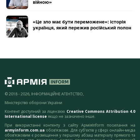
війною»
«Це зло має бути переможене»: історія
українця, який пережив російський полон
© 2018 - 2026, ІНФОРМАЦІЙНЕ АГЕНТСТВО,
Міністерство оборони України
Контент доступний за ліцензією
Creative Commons Attribution 4.0
International license
якщо не зазначено інше.
При використанні контенту з сайту АрміяInform посилання на
armyinform.com.ua
обов’язкове. Для суб’єктів у сфері онлайн-медіа
обов’язковим є розміщення у першому абзаці матеріалу прямого та