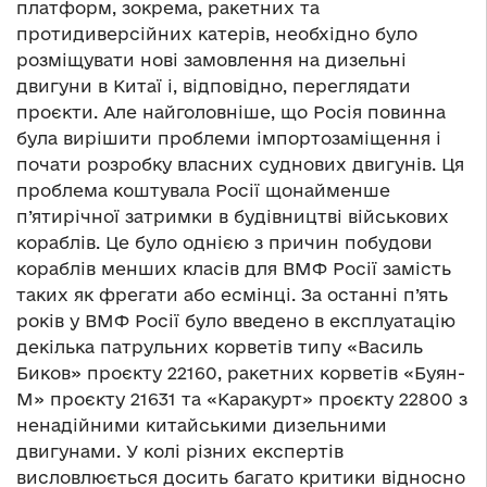
платформ, зокрема, ракетних та
протидиверсійних катерів, необхідно було
розміщувати нові замовлення на дизельні
двигуни в Китаї і, відповідно, переглядати
проєкти. Але найголовніше, що Росія повинна
була вирішити проблеми імпортозаміщення і
почати розробку власних суднових двигунів. Ця
проблема коштувала Росії щонайменше
п’ятирічної затримки в будівництві військових
кораблів. Це було однією з причин побудови
кораблів менших класів для ВМФ Росії замість
таких як фрегати або есмінці. За останні п’ять
років у ВМФ Росії було введено в експлуатацію
декілька патрульних корветів типу «Василь
Биков» проєкту 22160, ракетних корветів «Буян-
М» проєкту 21631 та «Каракурт» проєкту 22800 з
ненадійними китайськими дизельними
двигунами. У колі різних експертів
висловлюється досить багато критики відносно