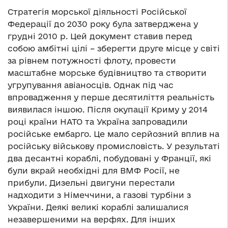
Стратегія морської діяльності Російської
Федерації до 2030 року була затверджена у
грудні 2010 р. Цей документ ставив перед
собою амбітні цілі – зберегти друге місце у світі
за рівнем потужності флоту, провести
масштабне морське будівництво та створити
угрупування авіаносців. Однак під час
впровадження у перше десятиліття реальність
виявилася іншою. Після окупації Криму у 2014
році країни НАТО та Україна запровадили
російське ембарго. Це мало серйозний вплив на
російську військову промисловість. У результаті
два десантні кораблі, побудовані у Франції, які
були вкрай необхідні для ВМФ Росії, не
прибули. Дизельні двигуни перестали
надходити з Німеччини, а газові турбіни з
України. Деякі великі кораблі залишалися
незавершеними на верфях. Для інших