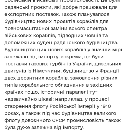
російській військовій промисловості. Це були
радянські проєкти, які добре працювали для
експортних поставок. Також планувалося
будівництво нових проєктів кораблів для
повномасштабної заміни всього спектра
військових кораблів, підводних човнів та
допоміжних суден радянського будівництва.
Будівництво цих нових кораблів у значній мірі
залежало від імпорту: зокрема, це були
поставки газових турбін із України, дизельних
двигунів із Німеччини, будівництво у Франції
двох десантних кораблів, замовлення різних
типів корабельного обладнання в західних
країнах тощо. Історичні паралелі тут
надзвичайно цікаві: наприклад, у процесі
створення флоту Російської імперії у 1910
роках, а також під час будівництва великого
флоту довоєнного СРСР промисловість також
була дуже залежна від імпорту.