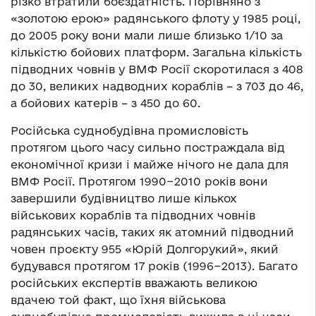
різко втратили боєздатність. Порівняно з
«золотою ерою» радянського флоту у 1985 році,
до 2005 року вони мали лише близько 1/10 за
кількістю бойових платформ. Загальна кількість
підводних човнів у ВМФ Росії скоротилася з 408
до 30, великих надводних кораблів – з 703 до 46,
а бойових катерів – з 450 до 60.
Російська суднобудівна промисловість
протягом цього часу сильно постраждала від
економічної кризи і майже нічого не дала для
ВМФ Росії. Протягом 1990−2010 років вони
завершили будівництво лише кількох
військових кораблів та підводних човнів
радянських часів, таких як атомний підводний
човен проєкту 955 «Юрій Долгорукий», який
будувався протягом 17 років (1996−2013). Багато
російських експертів вважають великою
вдачею той факт, що їхня військова