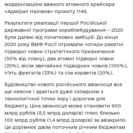
модернізацією важкого атомного крейсера
«Адмірал Нахімов» проєкту 1144.
Результати реалізації першої Російської
державної програми кораблебудування – 2020
були далекі від початкових амбіцій. До кінця
2020 року ВМФ Росії отримали чотири ракетні
підводні човни стратегічного призначення
(50% від плану), два атомні підводні човни
(25%), вісім звичайних підводних човнів (100%),
п’ять фрегатів (33%) та сім корветів (20%).
Будівництво нового російського авіаносця все
ще неясне і здається дуже складним з
технологічної точки зору і дорогим для
бюджету. Ціна авіаносця може становити 600
млрд рублів (8,5 млрд доларів) плюс близько
100 млрд рублів (1,4 млрд доларів) за авіакрило.
Це дорівнює двом поточним річним бюджетам