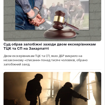
Суд обрав запобіжні заходи двом екскерівникам
ТЦК та СП на Закарпатті
Двом екскерівникам ТЦК та СП, яких ДБР викрило на
незаконному «списанні» понад тисячі чоловіків, обрано
запобіжний захід.