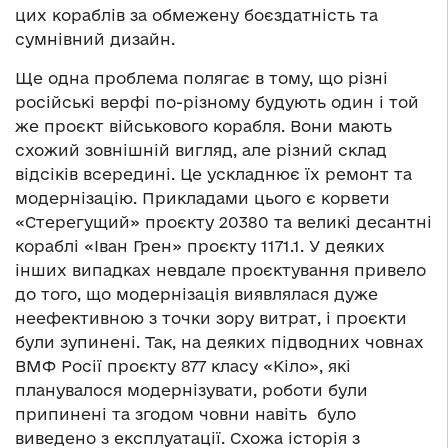
цих кораблів за обмежену боєздатність та
сумнівний дизайн.
Ще одна проблема полягає в тому, що різні
російські верфі по-різному будують один і той
же проєкт військового корабля. Вони мають
схожий зовнішній вигляд, але різний склад
відсіків всередині. Це ускладнює їх ремонт та
модернізацію. Прикладами цього є корвети
«Стерегущий» проєкту 20380 та великі десантні
кораблі «Іван Грен» проєкту 1171.1. У деяких
інших випадках невдале проєктування привело
до того, що модернізація виявлялася дуже
неефективною з точки зору витрат, і проєкти
були зупинені. Так, на деяких підводних човнах
ВМФ Росії проєкту 877 класу «Кіло», які
планувалося модернізувати, роботи були
припинені та згодом човни навіть було
виведено з експлуатації. Схожа історія з