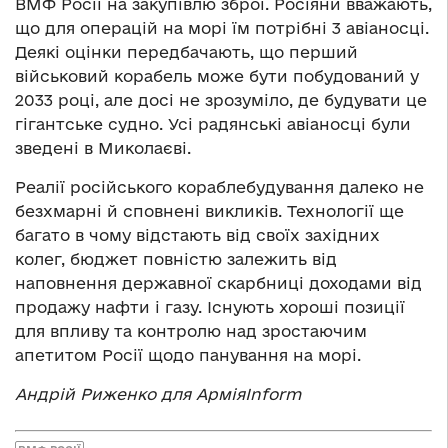
ВМФ Росії на закупівлю зброї. Росіяни вважають,
що для операцій на морі їм потрібні 3 авіаносці.
Деякі оцінки передбачають, що перший
військовий корабель може бути побудований у
2033 році, але досі не зрозуміло, де будувати це
гігантське судно. Усі радянські авіаносці були
зведені в Миколаєві.
Реалії російського кораблебудування далеко не
безхмарні й сповнені викликів. Технології ще
багато в чому відстають від своїх західних
колег, бюджет повністю залежить від
наповнення державної скарбниці доходами від
продажу нафти і газу. Існують хороші позиції
для впливу та контролю над зростаючим
апетитом Росії щодо панування на морі.
Андрій Риженко для АрміяInform