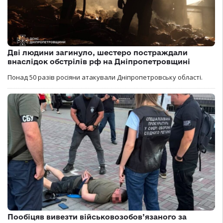
Дві людини загинуло, шестеро постраждали
внаслідок обстрілів рф на Дніпропетровщині
Понад 50 разів росіяни атакували Дніпропетровську області.
Пообіцяв вивезти військовозобов’язаного за