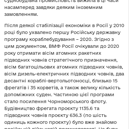
суднобудівна промисловість вижила в ці часи
насамперед завдяки деяким іноземним
замовленням.
Після деякої стабілізації економіки в Росії у 2010
році було ухвалено першу Російську державну
програму кораблебудування – 2020. Згідно з
цим документом, ВМФ Росії очікували до 2020
року отримати вісім атомних ракетних
підводних човнів стратегічного призначення,
вісім багатоцільових атомних підводних човнів,
вісім дизель-електричних підводних човнів, два
десантні кораблі-вертольотоносці, близько 15
фрегатів і 35 корветів, а також велику кількість
допоміжних суден. Частиною цієї програми
стало посилення Чорноморського флоту.
Будівництво фрегата проєкту 1135.6 та
підводних човнів проєкту 636.3 (по шість
одиниць кожного проєкту) було вже знайомо