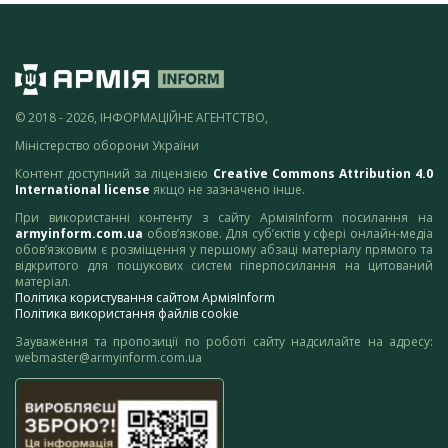
© 2018 - 2026, ІНФОРМАЦІЙНЕ АГЕНТСТВО,
Міністерство оборони України
Контент доступний за ліцензією
Creative Commons Attribution 4.0
International license
якщо не зазначено інше.
При використанні контенту з сайту АрміяInform посилання на
armyinform.com.ua
обов’язкове. Для суб’єктів у сфері онлайн-медіа
обов’язковим є розміщення у першому абзаці матеріалу прямого та
відкритого для пошукових систем гіперпосилання на цитований
матеріал.
Політика користування сайтом АрміяInform
Політика використання файлів cookie
Зауваження та пропозиції по роботі сайту надсилайте на адресу:
webmaster@armyinform.com.ua