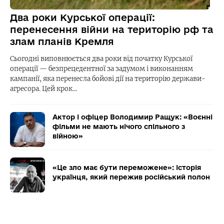
Два роки Курської операції:
перенесення війни на територію рф та
злам планів Кремля
Сьогодні виповнюється два роки від початку Курської
операції — безпрецедентної за задумом і виконанням
кампанії, яка перенесла бойові дії на територію держави-
агресора. Цей крок…
Актор і офіцер Володимир Ращук: «Воєнні
фільми не мають нічого спільного з
війною»
«Це зло має бути переможене»: історія
українця, який пережив російський полон