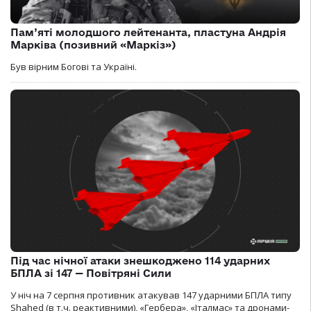
Пам’яті молодшого лейтенанта, пластуна Андрія
Марківа (позивний «Маркіз»)
Був вірним Богові та Україні.
Під час нічної атаки знешкоджено 114 ударних
БПЛА зі 147 — Повітряні Сили
У ніч на 7 серпня противник атакував 147 ударними БПЛА типу
Shahed (в т.ч. реактивними), «Гербера», «Італмас» та дронами-