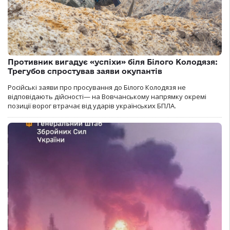
Противник вигадує «успіхи» біля Білого Колодязя:
Трегубов спростував заяви окупантів
Російські заяви про просування до Білого Колодязя не
відповідають дійсності— на Вовчанському напрямку окремі
позиції ворог втрачає від ударів українських БПЛА.