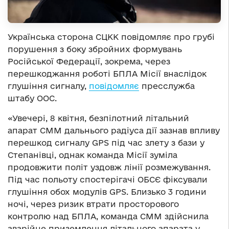
Українська сторона СЦКК повідомляє про грубі
порушення з боку збройних формувань
Російської Федерації, зокрема, через
перешкоджання роботі БПЛА Місії внаслідок
глушіння сигналу,
повідомляє
пресслужба
штабу ООС.
«Увечері, 8 квітня, безпілотний літальний
апарат СММ дальнього радіуса дії зазнав впливу
перешкод сигналу GPS під час злету з бази у
Степанівці, однак команда Місії зуміла
продовжити політ уздовж лінії розмежування.
Під час польоту спостерігачі ОБСЄ фіксували
глушіння обох модулів GPS. Близько 3 години
ночі, через ризик втрати просторового
контролю над БПЛА, команда СММ здійснила
аварійне приземлення літального апарата у