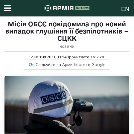
EN
Місія ОБСЄ повідомила про новий
випадок глушіння її безпілотників −
СЦКК
НОВИНИ
12 Квітня 2021, 11:54
Прочитаєте за:
2
хв.
Слідкуйте за АрміяInform в Google