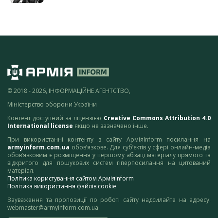
© 2018 - 2026, ІНФОРМАЦІЙНЕ АГЕНТСТВО,
Міністерство оборони України
Контент доступний за ліцензією
Creative Commons Attribution 4.0
International license
якщо не зазначено інше.
При використанні контенту з сайту АрміяInform посилання на
armyinform.com.ua
обов’язкове. Для суб’єктів у сфері онлайн-медіа
обов’язковим є розміщення у першому абзаці матеріалу прямого та
відкритого для пошукових систем гіперпосилання на цитований
матеріал.
Політика користування сайтом АрміяInform
Політика використання файлів cookie
Зауваження та пропозиції по роботі сайту надсилайте на адресу:
webmaster@armyinform.com.ua