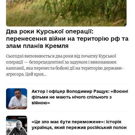
Два роки Курської операції:
перенесення війни на територію рф та
злам планів Кремля
Сьогодні виповнюється два роки від початку Курської
операції — безпрецедентної за задумом і виконанням
кампанії, яка перенесла бойові дії на територію держави-
агресора. Цей крок…
Актор і офіцер Володимир Ращук: «Воєнні
фільми не мають нічого спільного з
війною»
«Це зло має бути переможене»: історія
українця, який пережив російський полон