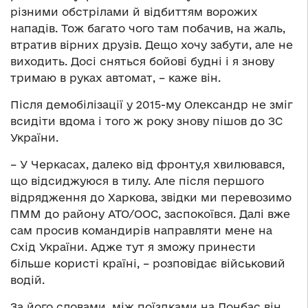
різними обстрілами й відбиттям ворожих
нападів. Тож багато чого там побачив, на жаль,
втратив вірних друзів. Дещо хочу забути, але не
виходить. Досі сняться бойові будні і я знову
тримаю в руках автомат, – каже він.
Після демобілізації у 2015-му Олександр не зміг
всидіти вдома і того ж року знову пішов до ЗС
України.
– У Черкасах, далеко від фронту,я хвилювався,
що відсиджуюся в тилу. Але після першого
відрядження до Харкова, звідки ми перевозимо
ПММ до району АТО/ООС, заспокоївся. Далі вже
сам просив командирів направляти мене на
Схід України. Адже тут я зможу принести
більше користі країні, – розповідає військовий
водій.
За його словами, між поїздками на Донбас він