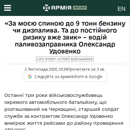
EN
«За моєю спиною до 9 тонн бензину
чи дизпалива. Та до постійного
ризику вже звик» – водій
паливозаправника Олександр
Удовенко
LIFE STORY: ІСТОРІЇ ВІЙСЬКОВИХ
2 Листопада 2020, 20:36
Прочитаєте за:
3
хв.
Слідкуйте за АрміяInform в Google
Останні три роки військовослужбовець
окремого автомобільного батальйону, що
розташований на Черкащині, старший солдат
служби за контрактом Олександр Удовенко
вимірює життя рейсами до району проведення