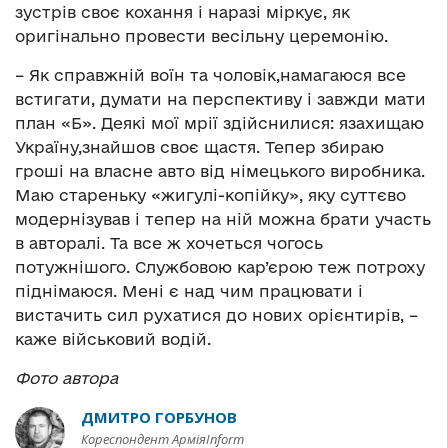
зустрів своє кохання і наразі міркує, як
оригінально провести весільну церемонію.
– Як справжній воїн та чоловік,намагаюся все
встигати, думати на перспективу і завжди мати
план «Б». Деякі мої мрії здійснилися: язахищаю
Україну,знайшов своє щастя. Тепер збираю
гроші на власне авто від німецького виробника.
Маю стареньку «жигулі-копійку», яку суттєво
модернізував і тепер на ній можна брати участь
в авторалі. Та все ж хочеться чогось
потужнішого. Службовою кар’єрою теж потроху
піднімаюся. Мені є над чим працювати і
вистачить сил рухатися до нових орієнтирів, –
каже військовий водій.
Фото автора
ДМИТРО ГОРБУНОВ
Кореспондент АрміяInform