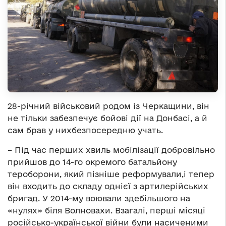
28-річний військовий родом із Черкащини, він
не тільки забезпечує бойові дії на Донбасі, а й
сам брав у нихбезпосередню учать.
– Під час перших хвиль мобілізації добровільно
прийшов до 14-го окремого батальйону
тероборони, який пізніше реформували,і тепер
він входить до складу однієї з артилерійських
бригад. У 2014-му воювали здебільшого на
«нулях» біля Волновахи. Взагалі, перші місяці
російсько-української війни були насиченими