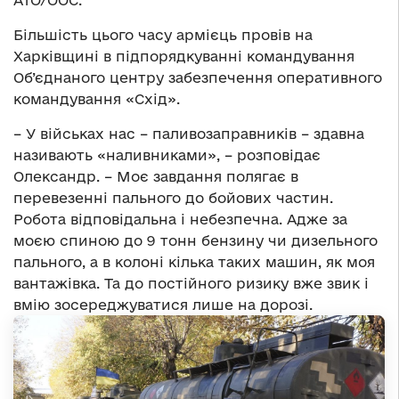
АТО/ООС.
Більшість цього часу армієць провів на
Харківщині в підпорядкуванні командування
Об’єднаного центру забезпечення оперативного
командування «Схід».
– У військах нас – паливозаправників – здавна
називають «наливниками», – розповідає
Олександр. – Моє завдання полягає в
перевезенні пального до бойових частин.
Робота відповідальна і небезпечна. Адже за
моєю спиною до 9 тонн бензину чи дизельного
пального, а в колоні кілька таких машин, як моя
вантажівка. Та до постійного ризику вже звик і
вмію зосереджуватися лише на дорозі.