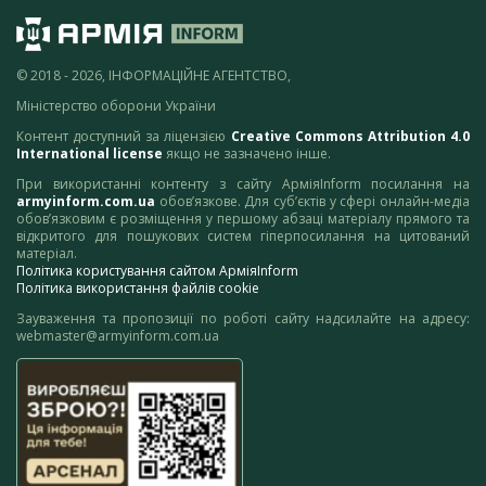
© 2018 - 2026, ІНФОРМАЦІЙНЕ АГЕНТСТВО,
Міністерство оборони України
Контент доступний за ліцензією
Creative Commons Attribution 4.0
International license
якщо не зазначено інше.
При використанні контенту з сайту АрміяInform посилання на
armyinform.com.ua
обов’язкове. Для суб’єктів у сфері онлайн-медіа
обов’язковим є розміщення у першому абзаці матеріалу прямого та
відкритого для пошукових систем гіперпосилання на цитований
матеріал.
Політика користування сайтом АрміяInform
Політика використання файлів cookie
Зауваження та пропозиції по роботі сайту надсилайте на адресу:
webmaster@armyinform.com.ua