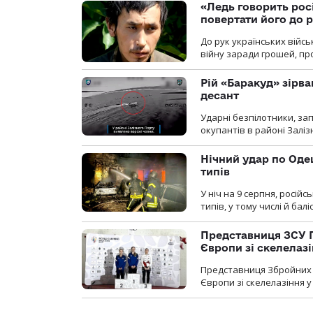
«Ледь говорить рос
повертати його до 
До рук українських війсь
війну заради грошей, про
Рій «Баракуд» зірв
десант
Ударні безпілотники, за
окупантів в районі Залі
Нічний удар по Одещ
типів
У ніч на 9 серпня, росій
типів, у тому числі й бал
Представниця ЗСУ 
Європи зі скелелаз
Представниця Збройних 
Європи зі скелелазіння у