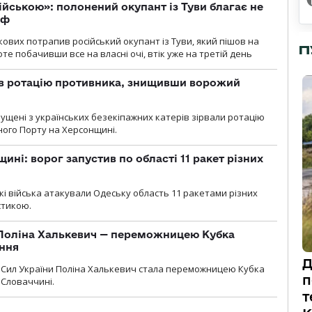
ійською»: полонений окупант із Туви благає не
рф
кових потрапив російський окупант із Туви, який пішов на
П
те побачивши все на власні очі, втік уже на третій день
ав ротацію противника, знищивши ворожий
пущені з українських безекіпажних катерів зірвали ротацію
зного Порту на Херсонщині.
ині: ворог запустив по області 11 ракет різних
ські війська атакували Одеську область 11 ракетами різних
істикою.
Поліна Халькевич — переможницею Кубка
іння
Д
Сил України Поліна Халькевич стала переможницею Кубка
п
 Словаччині.
т