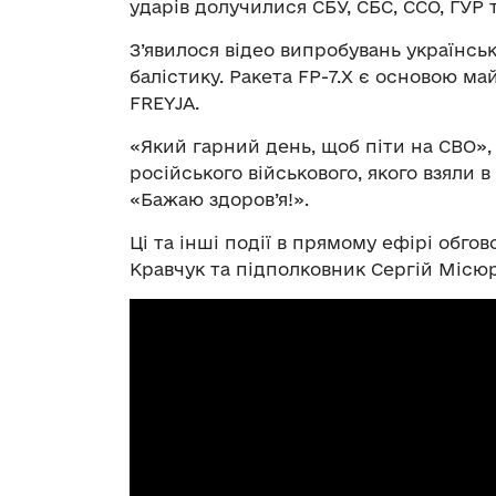
ударів долучилися СБУ, СБС, ССО, ГУР 
З’явилося відео випробувань українськ
балістику. Ракета FP-7.X є основою м
FREYJA.
«Який гарний день, щоб піти на СВО»,
російського військового, якого взяли
«Бажаю здоров’я!».
Ці та інші події в прямому ефірі обг
Кравчук та підполковник Сергій Місюр