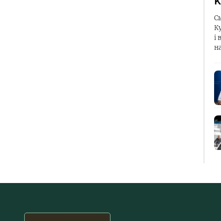
К
С
К
і 
н