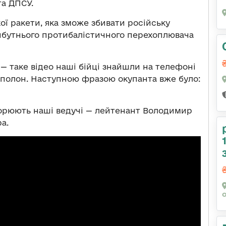
та ДПСУ.
ої ракети, яка зможе збивати російську
айбутнього протибалістичного перехоплювача
 — таке відео наші бійці знайшли на телефоні
 в полон. Наступною фразою окупанта вже було:
оворюють наші ведучі — лейтенант Володимир
а.