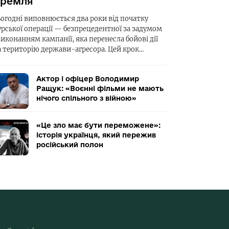
ремля
ьогодні виповнюється два роки від початку
урської операції — безпрецедентної за задумом
виконанням кампанії, яка перенесла бойові дії
а територію держави-агресора. Цей крок…
Актор і офіцер Володимир
Ращук: «Воєнні фільми не мають
нічого спільного з війною»
«Це зло має бути переможене»:
історія українця, який пережив
російський полон