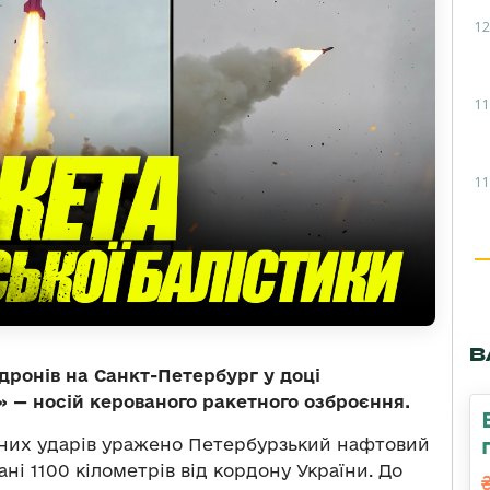
12
11
11
В
дронів на Санкт-Петербург у доці
 — носій керованого ракетного озброєння.
йних ударів уражено Петербурзький нафтовий
ні 1100 кілометрів від кордону України. До