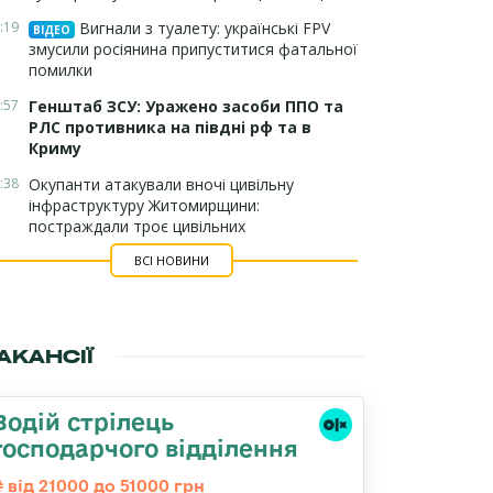
:19
Вигнали з туалету: українські FPV
ВІДЕО
змусили росіянина припуститися фатальної
помилки
:57
Генштаб ЗСУ: Уражено засоби ППО та
РЛС противника на півдні рф та в
Криму
:38
Окупанти атакували вночі цивільну
інфраструктуру Житомирщини:
постраждали троє цивільних
ВСІ НОВИНИ
АКАНСІЇ
Водій стрілець
господарчого відділення
від 21000 до 51000 грн