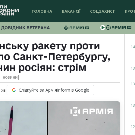
ГОЛОВНА
ВАКАНСІЇ
СОЦЗАХИСТ
ПРО 
ДОВІДНИК ВЕТЕРАНА
нську ракету проти
14
 по Санкт-Петербургу,
ин росіян: стрім
13
НОВИНИ
13
Слідкуйте за АрміяInform в Google
1
хв.
13
12