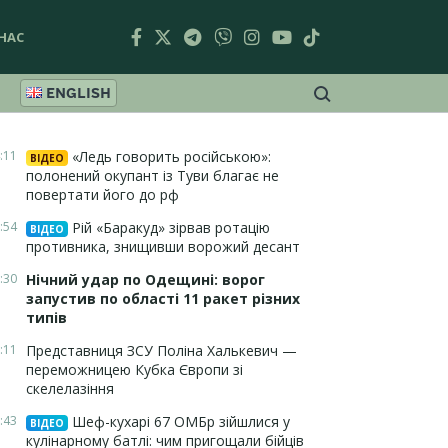
НАС
ENGLISH
:11
«Ледь говорить російською»:
ВІДЕО
полонений окупант із Туви благає не
повертати його до рф
:54
Рій «Баракуд» зірвав ротацію
ВІДЕО
противника, знищивши ворожий десант
:30
Нічний удар по Одещині: ворог
запустив по області 11 ракет різних
типів
:11
Представниця ЗСУ Поліна Халькевич —
переможницею Кубка Європи зі
скелелазіння
:43
Шеф-кухарі 67 ОМБр зійшлися у
ВІДЕО
кулінарному батлі: чим пригощали бійців