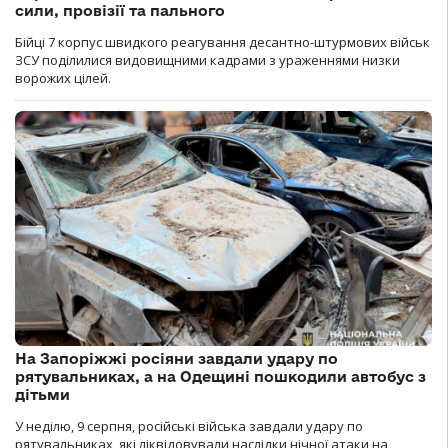
сили, провізії та пального
Бійці 7 корпус швидкого реагування десантно-штурмових військ
ЗСУ поділилися видовищними кадрами з ураженнями низки
ворожих цілей.
На Запоріжжі росіяни завдали удару по
рятувальниках, а на Одещині пошкодили автобус з
дітьми
У неділю, 9 серпня, російські війська завдали удару по
рятувальниках, які ліквідовували наслідки нічної атаки на