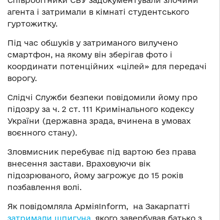
Співробітники СБУ задокументували злочини
агента і затримали в кімнаті студентського
гуртожитку.
Під час обшуків у затриманого вилучено
смартфон, на якому він зберігав фото і
координати потенційних «цілей» для передачі
ворогу.
Слідчі Служби безпеки повідомили йому про
підозру за ч. 2 ст. 111 Кримінального кодексу
України (державна зрада, вчинена в умовах
воєнного стану).
Зловмисник перебуває під вартою без права
внесення застави. Враховуючи вік
підозрюваного, йому загрожує до 15 років
позбавлення волі.
Як повідомляла АрміяInform, на Закарпатті
затримали шпигуна
, якого завербував батько з