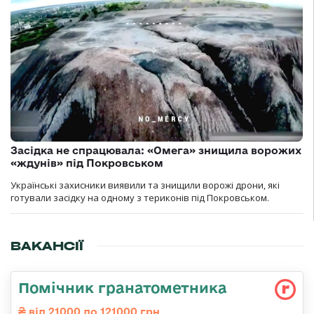
Засідка не спрацювала: «Омега» знищила ворожих
«ждунів» під Покровськом
Українські захисники виявили та знищили ворожі дрони, які
готували засідку на одному з териконів під Покровськом.
ВАКАНСІЇ
Помічник гранатометника
від 21000 до 121000 грн