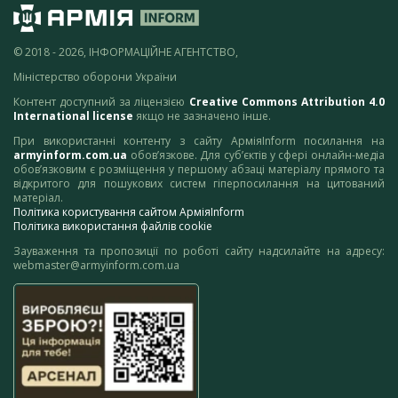
© 2018 - 2026, ІНФОРМАЦІЙНЕ АГЕНТСТВО,
Міністерство оборони України
Контент доступний за ліцензією
Creative Commons Attribution 4.0
International license
якщо не зазначено інше.
При використанні контенту з сайту АрміяInform посилання на
armyinform.com.ua
обов’язкове. Для суб’єктів у сфері онлайн-медіа
обов’язковим є розміщення у першому абзаці матеріалу прямого та
відкритого для пошукових систем гіперпосилання на цитований
матеріал.
Політика користування сайтом АрміяInform
Політика використання файлів cookie
Зауваження та пропозиції по роботі сайту надсилайте на адресу:
webmaster@armyinform.com.ua