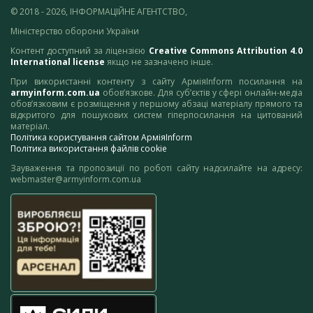
© 2018 - 2026, ІНФОРМАЦІЙНЕ АГЕНТСТВО,
Міністерство оборони України
Контент доступний за ліцензією
Creative Commons Attribution 4.0
International license
якщо не зазначено інше.
При використанні контенту з сайту АрміяInform посилання на
armyinform.com.ua
обов’язкове. Для суб’єктів у сфері онлайн-медіа
обов’язковим є розміщення у першому абзаці матеріалу прямого та
відкритого для пошукових систем гіперпосилання на цитований
матеріал.
Політика користування сайтом АрміяInform
Політика використання файлів cookie
Зауваження та пропозиції по роботі сайту надсилайте на адресу:
webmaster@armyinform.com.ua