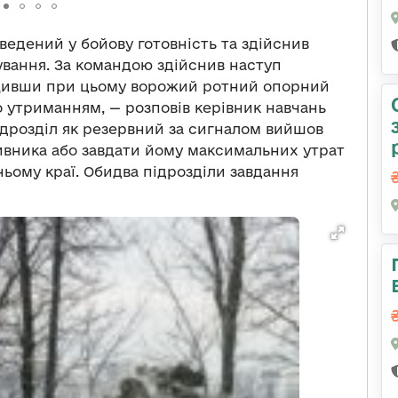
иведений у бойову готовність та здійснив
вання. За командою здійснив наступ
ищивши при цьому ворожий ротний опорний
о утриманням, — розповів керівник навчань
ідрозділ як резервний за сигналом вийшов
ивника або завдати йому максимальних утрат
ьому краї. Обидва підрозділи завдання