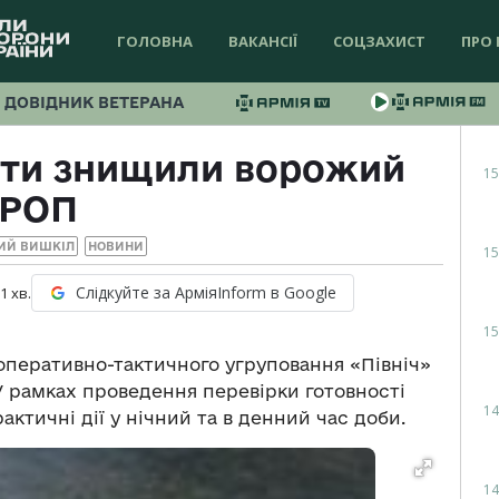
ГОЛОВНА
ВАКАНСІЇ
СОЦЗАХИСТ
ПРО 
ДОВІДНИК ВЕТЕРАНА
істи знищили ворожий
15
РОП
ИЙ ВИШКІЛ
НОВИНИ
15
Слідкуйте за АрміяInform в Google
 1
хв.
15
 оперативно-тактичного угруповання «Північ»
 У рамках проведення перевірки готовності
14
актичні дії у нічний та в денний час доби.
14