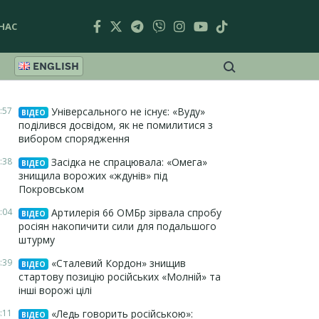
НАС
ENGLISH
:57
Універсального не існує: «Вуду»
ВІДЕО
поділився досвідом, як не помилитися з
вибором спорядження
:38
Засідка не спрацювала: «Омега»
ВІДЕО
знищила ворожих «ждунів» під
Покровськом
:04
Артилерія 66 ОМБр зірвала спробу
ВІДЕО
росіян накопичити сили для подальшого
штурму
:39
«Сталевий Кордон» знищив
ВІДЕО
стартову позицію російських «Молній» та
інші ворожі цілі
:11
«Ледь говорить російською»:
ВІДЕО