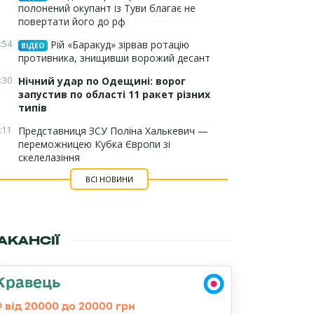
полонений окупант із Туви благає не
повертати його до рф
:54
Рій «Баракуд» зірвав ротацію
ВІДЕО
противника, знищивши ворожий десант
:30
Нічний удар по Одещині: ворог
запустив по області 11 ракет різних
типів
:11
Представниця ЗСУ Поліна Халькевич —
переможницею Кубка Європи зі
скелелазіння
ВСІ НОВИНИ
АКАНСІЇ
Кравець
від 20000 до 20000 грн