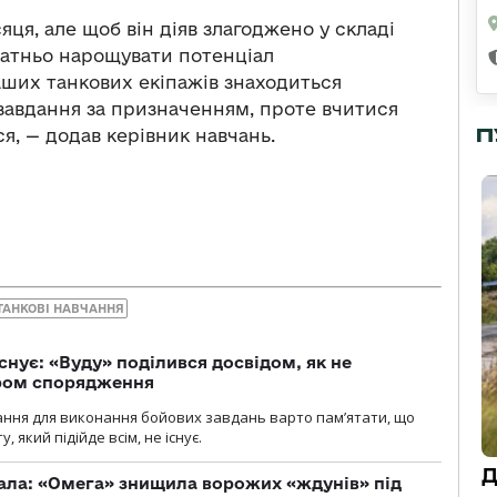
яця, але щоб він діяв злагоджено у складі
статньо нарощувати потенціал
аших танкових екіпажів знаходиться
 завдання за призначенням, проте вчитися
П
я, — додав керівник навчань.
ТАНКОВІ НАВЧАННЯ
снує: «Вуду» поділився досвідом, як не
ром спорядження
ання для виконання бойових завдань варто пам’ятати, що
 який підійде всім, не існує.
Д
ала: «Омега» знищила ворожих «ждунів» під