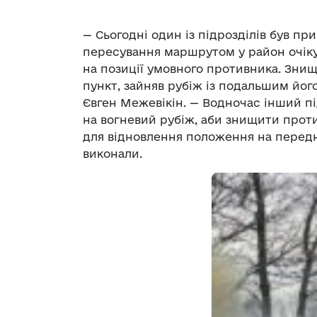
— Сьогодні один із підрозділів був пр
пересування маршрутом у район очіку
на позиції умовного противника. Зн
пункт, зайняв рубіж із подальшим йог
Євген Межевікін. — Водночас інший п
на вогневий рубіж, аби знищити прот
для відновлення положення на передн
виконали.