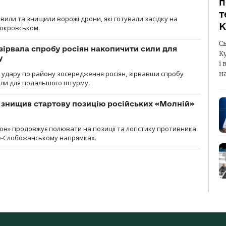
п
т
вили та знищили ворожі дрони, які готували засідку на
К
Покровськом.
С
зірвала спробу росіян накопичити сили для
К
у
і 
и удару по району зосередження росіян, зірвавши спробу
н
или для подальшого штурму.
 знищив стартову позицію російських «Молній»
н» продовжує полювати на позиції та логістику противника
но-Слобожанському напрямках.