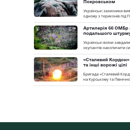
Покровськом
Українські захисники вия
одному з териконів під 
Артилерія 66 ОМБр 
подальшого штурм
Українські воїни завдал
окупантів накопичити с
«Сталевий Кордон»
та інші ворожі цілі
Бригада «Сталевий Кордо
на Курському та Північ