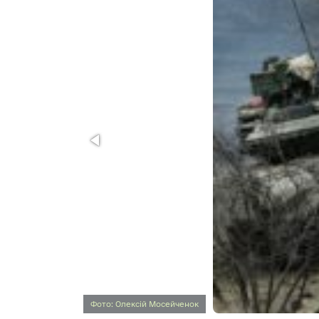
Фото: Олексій Мосейченок