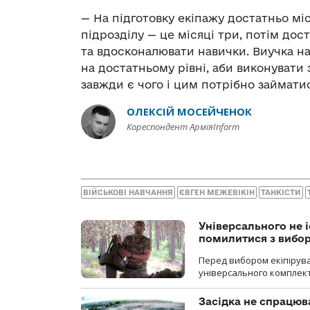
— На підготовку екіпажу достатньо міс
підрозділу — це місяці три, потім до
та вдосконалювати навички. Виучка н
на достатньому рівні, аби виконувати
завжди є чого і цим потрібно займатис
ОЛЕКСІЙ МОСЕЙЧЕНОК
Кореспондент АрміяInform
ВІЙСЬКОВІ НАВЧАННЯ
ЄВГЕН МЕЖЕВІКІН
ТАНКІСТИ
Універсального не і
помилитися з вибо
Перед вибором екіпірув
універсального комплекту,
Засідка не спрацюв