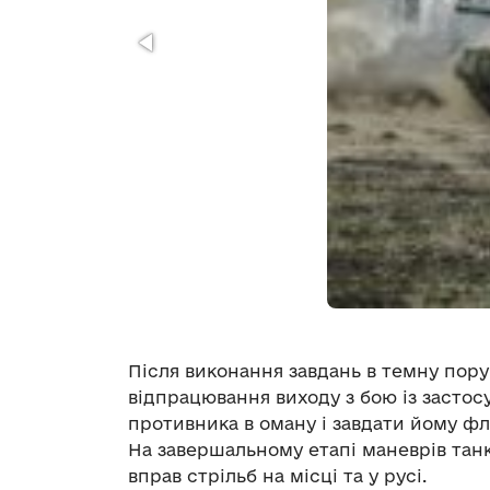
Після виконання завдань в темну пор
відпрацювання виходу з бою із застос
противника в оману і завдати йому фл
На завершальному етапі маневрів тан
вправ стрільб на місці та у русі.