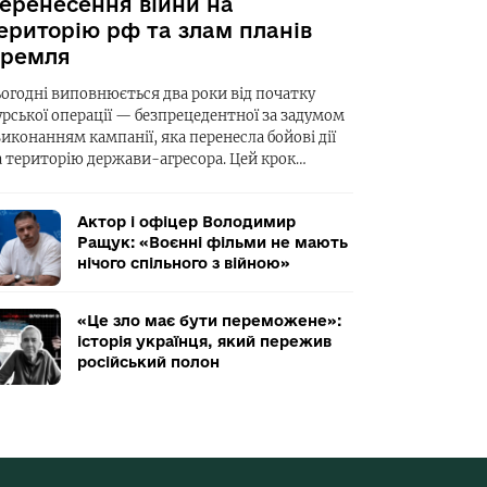
еренесення війни на
ериторію рф та злам планів
ремля
ьогодні виповнюється два роки від початку
урської операції — безпрецедентної за задумом
виконанням кампанії, яка перенесла бойові дії
а територію держави-агресора. Цей крок…
Актор і офіцер Володимир
Ращук: «Воєнні фільми не мають
нічого спільного з війною»
«Це зло має бути переможене»:
історія українця, який пережив
російський полон