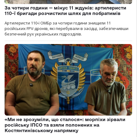
За чотири години — мінус 11 ждунів: артилеристи
110-ї бригади розчистили шлях для побратимів
Артилеристи 110-ї ОМБр за чотири години знищили 11
російських FPV-дронів, які перебували в засідці, забезпечивши
безпечний рух українських підрозділів.
«Ми не зрозуміли, що сталося»: морпіхи зірвали
російську ІПСО та взяли полонених на
Костянтинівському напрямку