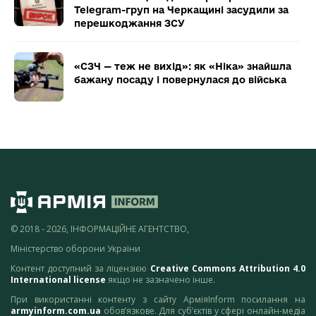
Telegram-груп на Черкащині засудили за
перешкоджання ЗСУ
«СЗЧ — теж не вихід»: як «Ніка» знайшла
бажану посаду і повернулася до війська
© 2018 - 2026, ІНФОРМАЦІЙНЕ АГЕНТСТВО,
Міністерство оборони України
Контент доступний за ліцензією
Creative Commons Attribution 4.0
International license
якщо не зазначено інше.
При використанні контенту з сайту АрміяInform посилання на
armyinform.com.ua
обов’язкове. Для суб’єктів у сфері онлайн-медіа