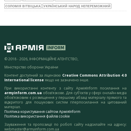
СОЛОМІЯ ВІТВІЦЬКА
УКРАЇНСЬКИЙ НАРОД НЕПЕРЕМОЖНИЙ
© 2018 - 2026, ІНФОРМАЦІЙНЕ АГЕНТСТВО,
Міністерство оборони України
Контент доступний за ліцензією
Creative Commons Attribution 4.0
International license
якщо не зазначено інше.
При використанні контенту з сайту АрміяInform посилання на
armyinform.com.ua
обов’язкове. Для суб’єктів у сфері онлайн-медіа
обов’язковим є розміщення у першому абзаці матеріалу прямого та
відкритого для пошукових систем гіперпосилання на цитований
матеріал.
Політика користування сайтом АрміяInform
Політика використання файлів cookie
Зауваження та пропозиції по роботі сайту надсилайте на адресу:
webmaster@armyinform.com.ua