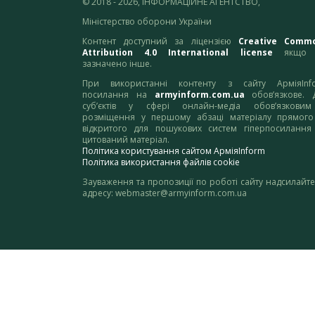
© 2018 - 2026, ІНФОРМАЦІЙНЕ АГЕНТСТВО,
Міністерство оборони України
Контент доступний за ліцензією
Creative Comm
Attribution 4.0 International license
якщо 
зазначено інше.
При використанні контенту з сайту АрміяInf
посилання на
armyinform.com.ua
обов’язкове. 
суб’єктів у сфері онлайн-медіа обов’язкови
розміщення у першому абзаці матеріалу прямого
відкритого для пошукових систем гіперпосилання
цитований матеріал.
Політика користування сайтом АрміяInform
Політика використання файлів cookie
Зауваження та пропозиції по роботі сайту надсилайте
адресу:
webmaster@armyinform.com.ua