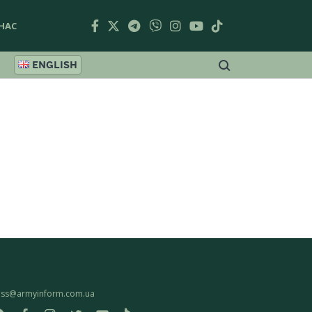
НАС
ENGLISH
ess@armyinform.com.ua