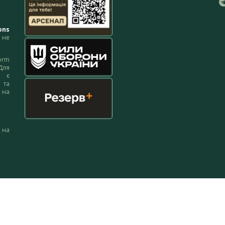
ons
не
orm
Для
м є
 та
 на
 на