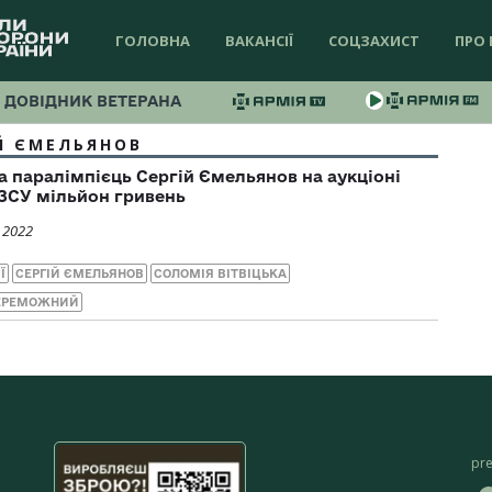
ГОЛОВНА
ВАКАНСІЇ
СОЦЗАХИСТ
ПРО 
ДОВІДНИК ВЕТЕРАНА
Й ЄМЕЛЬЯНОВ
та паралімпієць Сергій Ємельянов на аукціоні
 ЗСУ мільйон гривень
 2022
Ї
СЕРГІЙ ЄМЕЛЬЯНОВ
СОЛОМІЯ ВІТВІЦЬКА
ПЕРЕМОЖНИЙ
pr