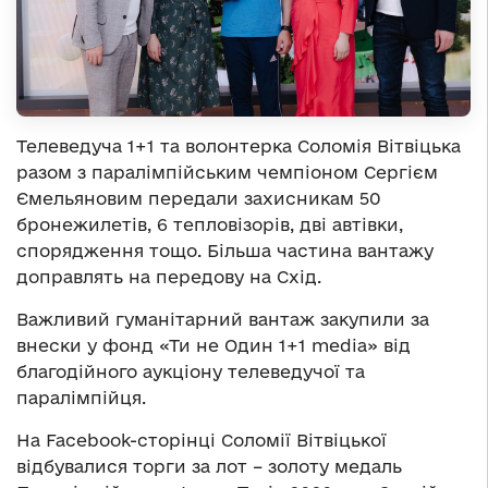
Телеведуча 1+1 та волонтерка Соломія Вітвіцька
разом з паралімпійським чемпіоном Сергієм
Ємельяновим передали захисникам 50
бронежилетів, 6 тепловізорів, дві автівки,
спорядження тощо. Більша частина вантажу
доправлять на передову на Схід.
Важливий гуманітарний вантаж закупили за
внески у фонд «Ти не Один 1+1 media» від
благодійного аукціону телеведучої та
паралімпійця.
На Facebook-сторінці Соломії Вітвіцької
відбувалися торги за лот – золоту медаль