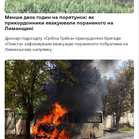
Менше двох годин на порятунок: як
прикордонники евакуювали пораненого на
Лиманщині
Дронарі підрозділу «Срібна Трійка» прикордонної бригади
«Помста» зафільмували евакуацію пораненого побратима на
Лиманському напрямку.