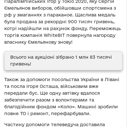
Паралімпійських Ігор у Токіо 2020, яку Сергій
Ємельянов виборов, обійшовши спортсмена з
рф у змаганнях з параканое. Щаслива медаль
була продана за рекордні 900 тисяч гривень,
котрі надійшли на рахунок фонду. Переможець
торгів компанія WhiteBIT повернула нагороду
власнику Ємельянову знову!
Всього на аукціоні зібрано 1 млн 83 тисячі
гривень!
Також за допомоги посольства України в Лівані
та посла Ігоря Осташа, військовим вже
передали бус. Ще одну автівку вдалося
забезпечити разом з волонтерами та
благодійним фондом «Коло». Машині зробили
повне ТО і ремонт, перефарбували.
Частину допомоги телеведуча доставила