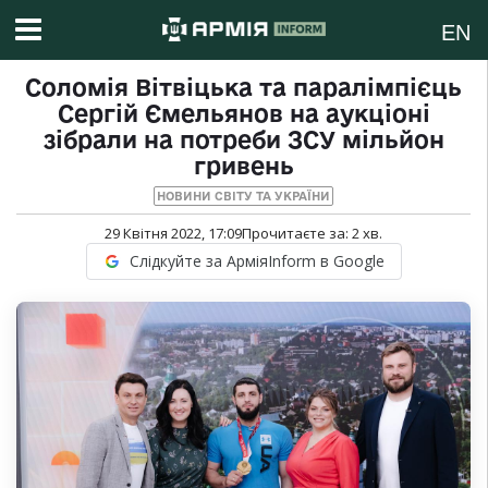
EN
Соломія Вітвіцька та паралімпієць
Сергій Ємельянов на аукціоні
зібрали на потреби ЗСУ мільйон
гривень
НОВИНИ СВІТУ ТА УКРАЇНИ
29 Квітня 2022, 17:09
Прочитаєте за:
2
хв.
Слідкуйте за АрміяInform в Google