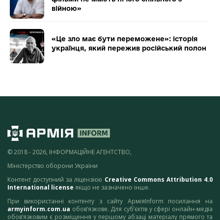
війною»
«Це зло має бути переможене»: історія
українця, який пережив російський полон
© 2018 - 2026, ІНФОРМАЦІЙНЕ АГЕНТСТВО,
Міністерство оборони України
Контент доступний за ліцензією
Creative Commons Attribution 4.0
International license
якщо не зазначено інше.
При використанні контенту з сайту АрміяInform посилання на
armyinform.com.ua
обов’язкове. Для суб’єктів у сфері онлайн-медіа
обов’язковим є розміщення у першому абзаці матеріалу прямого та