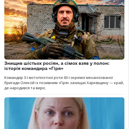
Знищив шістьох росіян, а сімох взяв у полон:
історія командира «Гіря»
Командир 3-ї мотопіхотної роти 43-ї окремої механізованої
бригади Олексій із позивним «Гіря» захищає Харківщину — край,
де народився та виріс.