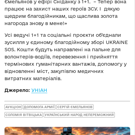
Ємельянов у ефірі Сніданку з 1+1. – Тепер вона
працює на захист наших героїв ЗСУ. І дякую
щедрим благодійникам, що щаслива золота
нагорода знову в мене!»
Усі ведучі 1+1 та соціальні проєкти об’єднали
зусилля у єдиному благодійному зборі UKRAINE
SOS. Кошти будуть направлені на пальне для
волонтерів-водіїв, перевезення і прийняття
термінових гуманітарних вантажів, допомогу у
відновленні міст, закупівлю медичних
витратних матеріалів.
Джерело:
УНІАН
АУКЦІОН
ДОПОМОГА АРМІЇ
СЕРГІЙ ЄМЕЛЬЯНОВ
СОЛОМІЯ ВІТВІЦЬКА
УКРАЇНСЬКИЙ НАРОД НЕПЕРЕМОЖНИЙ