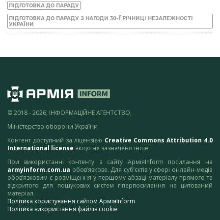
ПІДГОТОВКА ДО ПАРАДУ
ПІДГОТОВКА ДО ПАРАДУ З НАГОДИ 30-Ї РІЧНИЦІ НЕЗАЛЕЖНОСТІ
УКРАЇНИ
© 2018 - 2026, ІНФОРМАЦІЙНЕ АГЕНТСТВО,
Міністерство оборони України
Контент доступний за ліцензією
Creative Commons Attribution 4.0
International license
якщо не зазначено інше.
При використанні контенту з сайту АрміяInform посилання на
armyinform.com.ua
обов’язкове. Для суб’єктів у сфері онлайн-медіа
обов’язковим є розміщення у першому абзаці матеріалу прямого та
відкритого для пошукових систем гіперпосилання на цитований
матеріал.
Політика користування сайтом АрміяInform
Політика використання файлів cookie