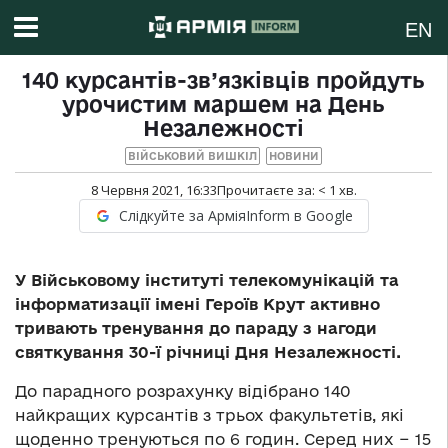
EN
140 курсантів-зв’язківців пройдуть
урочистим маршем на День
Незалежності
ВІЙСЬКОВИЙ ВИШКІЛ
НОВИНИ
8 Червня 2021, 16:33
Прочитаєте за:
< 1
хв.
Слідкуйте за АрміяInform в Google
У Військовому інституті телекомунікацій та
інформатизації імені Героїв Крут активно
тривають
тренування до параду з нагоди
святкування 30-ї річниці Дня Незалежності.
До парадного розрахунку відібрано 140
найкращих курсантів з трьох факультетів, які
щоденно тренуються по 6 годин. Серед них − 15