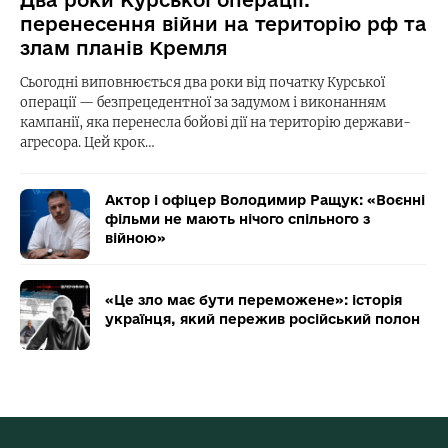
Два роки Курської операції:
перенесення війни на територію рф та
злам планів Кремля
Сьогодні виповнюється два роки від початку Курської
операції — безпрецедентної за задумом і виконанням
кампанії, яка перенесла бойові дії на територію держави-
агресора. Цей крок…
Актор і офіцер Володимир Ращук: «Воєнні
фільми не мають нічого спільного з
війною»
«Це зло має бути переможене»: історія
українця, який пережив російський полон