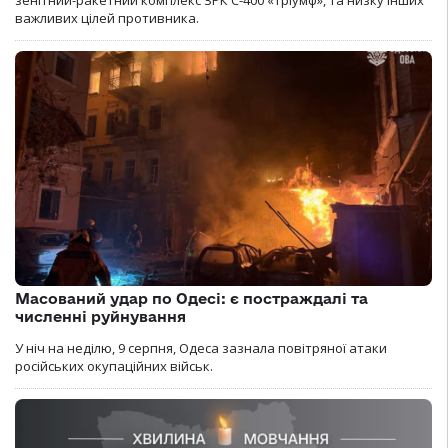
зенітний-ракетний комплекс ЗРК С-400 «Тріумф», та низку інших
важливих цілей противника.
Масований удар по Одесі: є постраждалі та
численні руйнування
У ніч на неділю, 9 серпня, Одеса зазнала повітряної атаки
російських окупаційних військ.