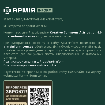
© 2018 - 2026, ІНФОРМАЦІЙНЕ АГЕНТСТВО,
Міністерство оборони України
Контент доступний за ліцензією
Creative Commons Attribution 4.0
International license
якщо не зазначено інше.
При використанні контенту з сайту АрміяInform посилання на
armyinform.com.ua
обов’язкове. Для суб’єктів у сфері онлайн-медіа
обов’язковим є розміщення у першому абзаці матеріалу прямого та
відкритого для пошукових систем гіперпосилання на цитований
матеріал.
Політика користування сайтом АрміяInform
Політика використання файлів cookie
Зауваження та пропозиції по роботі сайту надсилайте на адресу:
webmaster@armyinform.com.ua