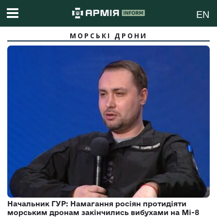
EN
МОРСЬКІ ДРОНИ
Начальник ГУР: Намагання росіян протидіяти
морським дронам закінчились вибухами на Мі-8