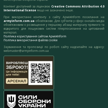
Контент доступний за ліцензією
Creative Commons Attribution 4.0
International license
якщо не зазначено інше.
При використанні контенту з сайту АрміяInform посилання на
armyinform.com.ua
обов’язкове. Для суб’єктів у сфері онлайн-медіа
обов’язковим є розміщення у першому абзаці матеріалу прямого та
відкритого для пошукових систем гіперпосилання на цитований
матеріал.
Політика користування сайтом АрміяInform
Політика використання файлів cookie
Зауваження та пропозиції по роботі сайту надсилайте на адресу:
webmaster@armyinform.com.ua