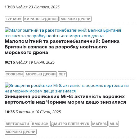
17:03
Неділя 23 Лютого, 2025
ГУР МОУ
КИРИЛО БУДАНОВ
МОРСЬКІ ДРОНИ
Малопомітний та ракетонебезпечний: Велика
Британія взялася за розробку новітнього
морського дрона
06:16
Неділя 19 Січня, 2025
COOKSON
МОРСЬКІ ДРОНИ
ОВТ
Знищення російських Мі-8: активність ворожих
вертольотів над Чорним морем дещо знизилася
10:35
П’ятниця 10 Січня, 2025
ВЕРТОЛЬОТИ
ВМС ЗСУ
ДМИТРО ПЛЕТЕНЧУК
МАҐУРА
МІ-8
МОРСЬКІ ДРОНИ