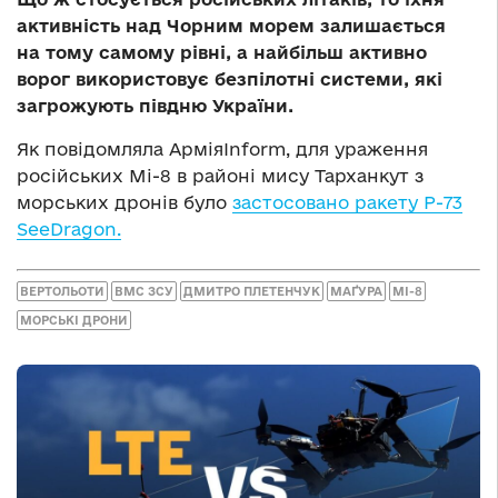
активність над Чорним морем залишається
на тому самому рівні, а найбільш активно
ворог використовує безпілотні системи, які
загрожують півдню України.
Як повідомляла АрміяInform, для ураження
російських Мі-8 в районі мису Тарханкут з
морських дронів було
застосовано ракету Р-73
SeeDragon.
ВЕРТОЛЬОТИ
ВМС ЗСУ
ДМИТРО ПЛЕТЕНЧУК
МАҐУРА
МІ-8
МОРСЬКІ ДРОНИ