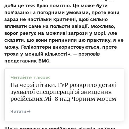
доби це теж було помітно. Це може бути
пов’язано і з погодними умовами, проте вони
зараз не настільки критичні, щоб сильно
впливати саме на польоти авіації. Можливо,
ворог реагує на можливі загрози у морі. Але
сказати, що вони припинили цю практику, я не
можу. Гелікоптери використовуються, проте
трохи у меншій кількості», — розповів
представник ВМС.
На черзі літаки. ГУР розкрило деталі
зухвалої спецоперації зі знищення
російських Мі-8 над Чорним морем
Що ж стосується російських літаків, то їхня