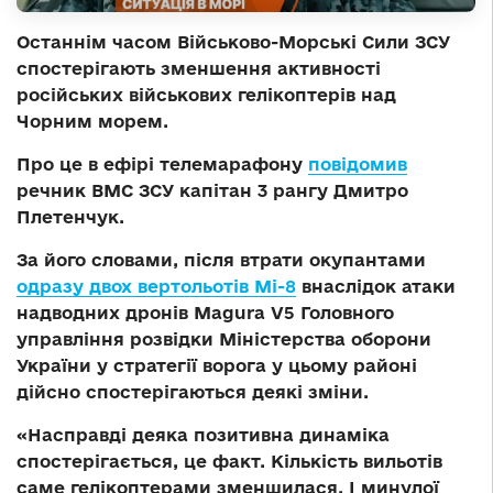
Останнім часом Військово-Морські Сили ЗСУ
спостерігають зменшення активності
російських військових гелікоптерів над
Чорним морем.
Про це в ефірі телемарафону
повідомив
речник ВМС ЗСУ капітан 3 рангу Дмитро
Плетенчук.
За його словами, після втрати окупантами
одразу двох вертольотів Мі-8
внаслідок атаки
надводних дронів Magura V5 Головного
управління розвідки Міністерства оборони
України у стратегії ворога у цьому районі
дійсно спостерігаються деякі зміни.
«Насправді деяка позитивна динаміка
спостерігається, це факт. Кількість вильотів
саме гелікоптерами зменшилася. І минулої