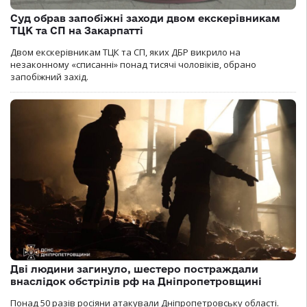
Суд обрав запобіжні заходи двом екскерівникам
ТЦК та СП на Закарпатті
Двом екскерівникам ТЦК та СП, яких ДБР викрило на
незаконному «списанні» понад тисячі чоловіків, обрано
запобіжний захід.
Дві людини загинуло, шестеро постраждали
внаслідок обстрілів рф на Дніпропетровщині
Понад 50 разів росіяни атакували Дніпропетровську області.