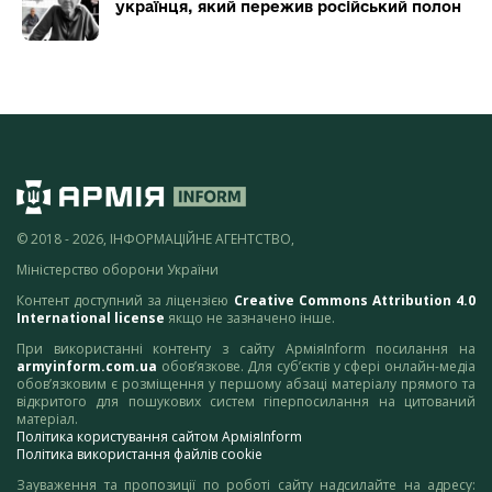
українця, який пережив російський полон
© 2018 - 2026, ІНФОРМАЦІЙНЕ АГЕНТСТВО,
Міністерство оборони України
Контент доступний за ліцензією
Creative Commons Attribution 4.0
International license
якщо не зазначено інше.
При використанні контенту з сайту АрміяInform посилання на
armyinform.com.ua
обов’язкове. Для суб’єктів у сфері онлайн-медіа
обов’язковим є розміщення у першому абзаці матеріалу прямого та
відкритого для пошукових систем гіперпосилання на цитований
матеріал.
Політика користування сайтом АрміяInform
Політика використання файлів cookie
Зауваження та пропозиції по роботі сайту надсилайте на адресу: