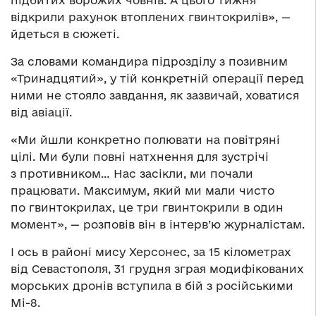
відкрили рахунок втоплених гвинтокрилів», —
йдеться в сюжеті.
За словами командира підрозділу з позивним
«Тринадцятий», у тій конкретній операції перед
ними не стояло завдання, як зазвичай, ховатися
від авіації.
«Ми йшли конкретно полювати на повітряні
цілі. Ми були повні натхнення для зустрічі
з противником… Нас засікли, ми почали
працювати. Максимум, який ми мали чисто
по гвинтокрилах, це три гвинтокрили в один
момент», — розповів він в інтерв’ю журналістам.
І ось в районі мису Херсонес, за 15 кілометрах
від Севастополя, 31 грудня зграя модифікованих
морських дронів вступила в бій з російськими
Мі-8.