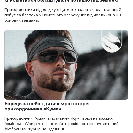
мінометники облаштували позицію під землею
Прикордонники підрозділу «Щит» показали, як влаштований
побут та безпека мінометного розрахунку під час виконання
бойових завдань.
Борець за небо і дитячі мрії: історія
прикордонника «Кума»
Прикордонник Роман із позивним «Кум» воює на важких
бомберах «Vampire» та вже п’ять років організовує дитячий
футбольний турнір на Одещині.