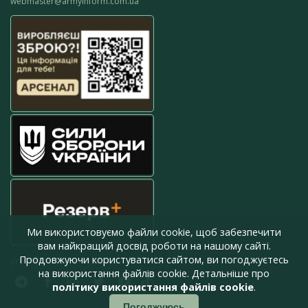
webmaster@armyinform.com.ua
Ми використовуємо файли cookie, щоб забезпечити
вам найкращий досвід роботи на нашому сайті.
Продовжуючи користуватися сайтом, ви погоджуєтесь
press@armyinform.com.ua
на використання файлів cookie. Детальніше про
політику використання файлів cookie
.
Погоджуюсь