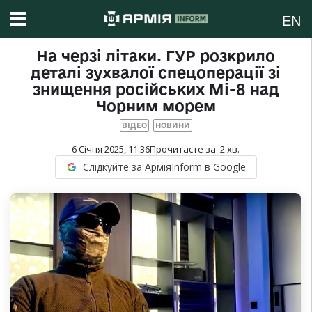
EN
На черзі літаки. ГУР розкрило
деталі зухвалої спецоперації зі
знищення російських Мі-8 над
Чорним морем
ВІДЕО
НОВИНИ
6 Січня 2025, 11:36
Прочитаєте за:
2
хв.
Слідкуйте за АрміяInform в Google