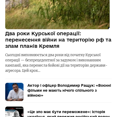
Два роки Курської операції:
перенесення війни на територію рф та
злам планів Кремля
Сьогодні виповнюється два роки від початку Курської
операції — безпрецедентної за задумом і виконанням
кампанії, яка перенесла бойові дії на територію держави-
агресора. Цей крок…
Актор і офіцер Володимир Ращук: «Воєнні
фільми не мають нічого спільного з
війною»
«Це зло має бути переможене»: історія
українця, який пережив російський полон