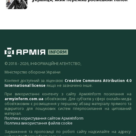
© 2018 - 2026, ІНФОРМАЦІЙНЕ АГЕНТСТВО,
Міністерство оборони України
Контент доступний за ліцензією
Creative Commons Attribution 4.0
International license
якщо не зазначено інше.
При використанні контенту з сайту АрміяInform посилання на
armyinform.com.ua
обов’язкове. Для суб’єктів у сфері онлайн-медіа
обов’язковим є розміщення у першому абзаці матеріалу прямого та
відкритого для пошукових систем гіперпосилання на цитований
матеріал.
Політика користування сайтом АрміяInform
Політика використання файлів cookie
Зауваження та пропозиції по роботі сайту надсилайте на адресу: