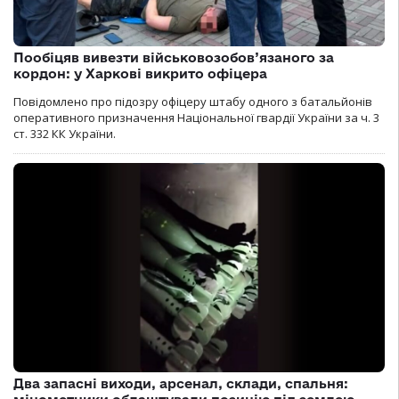
Пообіцяв вивезти військовозобов’язаного за
кордон: у Харкові викрито офіцера
Повідомлено про підозру офіцеру штабу одного з батальйонів
оперативного призначення Національної гвардії України за ч. 3
ст. 332 КК України.
Два запасні виходи, арсенал, склади, спальня: