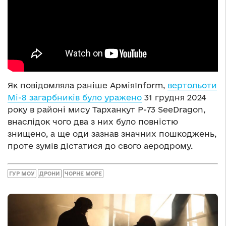
Як повідомляла раніше АрміяInform,
вертольоти
Мі-8 загарбників було уражено
31 грудня 2024
року в районі мису Тарханкут Р-73 SeeDragon,
внаслідок чого два з них було повністю
знищено, а ще оди зазнав значних пошкоджень,
проте зумів дістатися до свого аеродрому.
ГУР МОУ
ДРОНИ
ЧОРНЕ МОРЕ