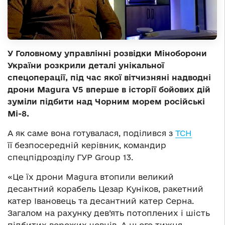
У Головному управлінні розвідки Міноборони
України розкрили деталі унікальної
спецоперації, під час якої вітчизняні надводні
дрони Magura V5 вперше в історії бойових дій
зуміли підбити над Чорним морем російські
Мі-8.
А як саме вона готувалася, поділився з
ТСН
її безпосередній керівник, командир
спецпідрозділу ГУР Group 13.
«Це їх дрони Magura втопили великий
десантний корабель Цезар Куніков, ракетний
катер Івановець та десантний катер Серна.
Загалом на рахунку дев’ять потоплених і шість
підбитих ворожих човнів. А цього тижня