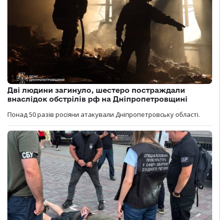
Дві людини загинуло, шестеро постраждали
внаслідок обстрілів рф на Дніпропетровщині
Понад 50 разів росіяни атакували Дніпропетровську області.