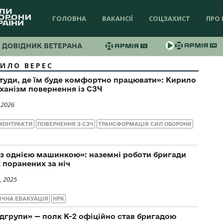
ГОЛОВНА
ВАКАНСІЇ
СОЦЗАХИСТ
ПРО 
ДОВІДНИК ВЕТЕРАНА
ИЛО ВЕРЕС
туди, де їм буде комфортно працювати»: Кирило
ханізм повернення із СЗЧ
 2026
 КОНТРАКТИ
ПОВЕРНЕННЯ З СЗЧ
ТРАНСФОРМАЦІЯ СИЛ ОБОРОНИ
аз однією машинкою»: наземні роботи бригади
 поранених за ніч
, 2025
ЧНА ЕВАКУАЦІЯ
НРК
ідгрупи» — полк К-2 офіційно став бригадою