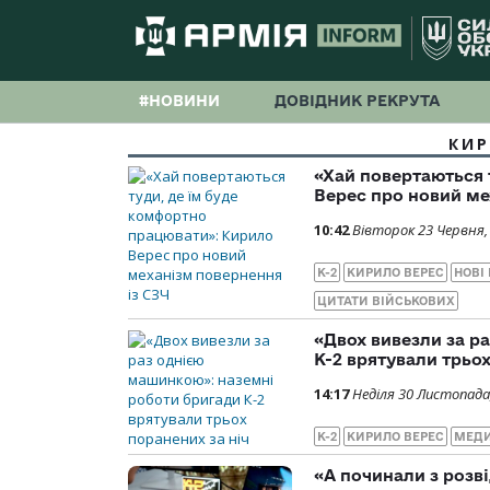
#НОВИНИ
ДОВІДНИК РЕКРУТА
КИР
«Хай повертаються 
Верес про новий ме
10:42
Вівторок 23 Червня,
К-2
КИРИЛО ВЕРЕС
НОВІ
ЦИТАТИ ВІЙСЬКОВИХ
«Двох вивезли за р
К-2 врятували трьох
14:17
Неділя 30 Листопада
К-2
КИРИЛО ВЕРЕС
МЕДИ
«А починали з розв