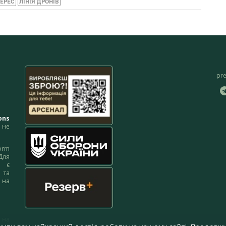
ЕРЕС
ЛІНІЯ ДРОНІВ
pr
ons
не
orm
Для
м є
 та
 на
 на