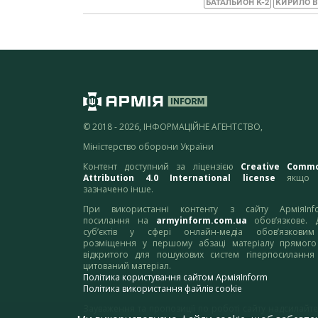
БАТАЛЬЙОН К-2
КИРИЛО В
© 2018 - 2026, ІНФОРМАЦІЙНЕ АГЕНТСТВО,
Міністерство оборони України
Контент доступний за ліцензією
Creative Comm
Attribution 4.0 International license
якщо 
зазначено інше.
При використанні контенту з сайту АрміяInf
посилання на
armyinform.com.ua
обов’язкове. 
суб’єктів у сфері онлайн-медіа обов’язкови
розміщення у першому абзаці матеріалу прямого
відкритого для пошукових систем гіперпосилання
цитований матеріал.
Політика користування сайтом АрміяInform
Політика використання файлів cookie
Зауваження та пропозиції по роботі сайту надсилайте