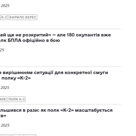
 2025
К-2
КИРИЛО ВЕРЕС
ей ще не розкритий» — але 180 окупантів вже
полк БПЛА офіційно в бою
025
не вирішенням ситуації для конкретної смуги
 полку «К-2»
 2025
НІВ
ПОЛК К-2
ільшився в рази: як полк «К-2» масштабується
ів»
 2025