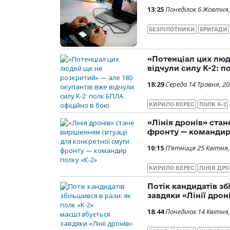
13:25
Понеділок 6 Жовтня,
БЕЗПІЛОТНИКИ
БРИГАДИ
«Потенціал цих люд
відчули силу К-2: 
18:29
Середа 14 Травня, 2
КИРИЛО ВЕРЕС
ПОЛК К-2
«Лінія дронів» ста
фронту — командир
10:15
П’ятниця 25 Квітня,
КИРИЛО ВЕРЕС
ЛІНІЯ ДРО
Потік кандидатів зб
завдяки «Лінії дрон
18:44
Понеділок 14 Квітня,