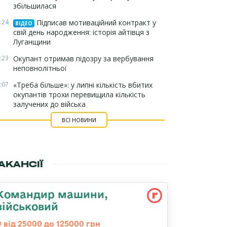
збільшилася
:24
Підписав мотиваційний контракт у
ВІДЕО
свій день народження: історія айтівця з
Луганщини
:23
Окупант отримав підозру за вербування
неповнолітньої
:07
«Треба більше»: у липні кількість вбитих
окупантів трохи перевищила кількість
залучених до війська
ВСІ НОВИНИ
АКАНСІЇ
Командир машини,
військовий
від 25000 до 125000 грн