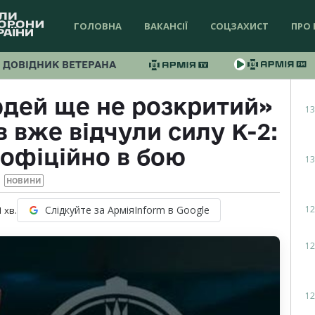
ГОЛОВНА
ВАКАНСІЇ
СОЦЗАХИСТ
ПРО 
ДОВІДНИК ВЕТЕРАНА
юдей ще не розкритий»
13
в вже відчули силу К-2:
офіційно в бою
13
НОВИНИ
12
Слідкуйте за АрміяInform в Google
1
хв.
12
12