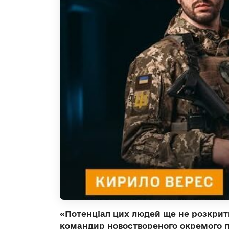
«Потенціал цих людей ще не розкритий
командир новоствореного окремого п