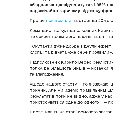
об’єднав як досвідчених, так і 95% но
надзвичайно гарячому відтинку фронт
Про це
повідомили
на сторінці 20-го 
Командир полку, підполковник Кирило
не секрет поява його пілотів на ділянц
«Окупанти дуже добре відчули ефект ц
хлопці та дівчата уже себе проявили»,
Підполковник Кирило Верес реалісти
полку, де більшість бійців — новачки,
та злагодження.
«Щодо нашого старту — то я вважаю, 
причин. Але ми йдемо правильним шл
результатів поки не видно, адже у на
пристосуватися одне до одного», — п
Проте, навіть на етапі бойового злаг