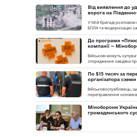
Від виявлення до уд
ворога на Південн
У 58-й бригаді розповіл
БПЛА та модернізацію зас
До програми «Плюси
компанії — Мінобо
Військові можуть купуват
спорядження завдяки при
По $15 тисяч за пе
організатора схеми
Військовослужбовець, щ
переправлення чоловіків
Міноборони України
громадянського су