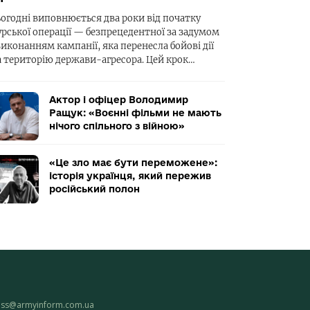
ьогодні виповнюється два роки від початку
урської операції — безпрецедентної за задумом
виконанням кампанії, яка перенесла бойові дії
а територію держави-агресора. Цей крок…
Актор і офіцер Володимир
Ращук: «Воєнні фільми не мають
нічого спільного з війною»
«Це зло має бути переможене»:
історія українця, який пережив
російський полон
ess@armyinform.com.ua