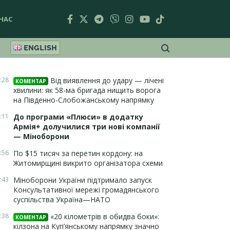
НАС
ENGLISH
:28
Від виявлення до удару — лічені
КОМЕНТАР
хвилини: як 58-ма бригада нищить ворога
на Південно-Слобожанському напрямку
:11
До програми «Плюси» в додатку
Армія+ долучилися три нові компанії
— Міноборони
:56
По $15 тисяч за перетин кордону: на
Житомирщині викрито організатора схеми
:43
Міноборони України підтримало запуск
Консультативної мережі громадянського
суспільства Україна—НАТО
:38
«20 кілометрів в обидва боки»:
КОМЕНТАР
кілзона на Куп’янському напрямку значно