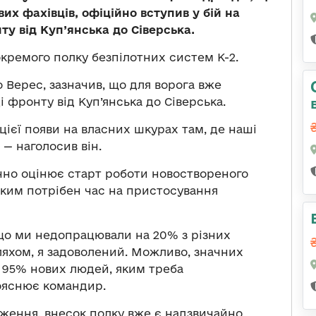
вих фахівців, офіційно вступив у бій на
у від Куп’янська до Сіверська.
окремого полку безпілотних систем К-2.
 Верес, зазначив, що для ворога вже
і фронту від Куп’янська до Сіверська.
ієї появи на власних шкурах там, де наші
 — наголосив він.
чно оцінює старт роботи новоствореного
 яким потрібен час на пристосування
що ми недопрацювали на 20% з різних
яхом, я задоволений. Можливо, значних
с 95% нових людей, яким треба
ояснює командир.
одження, внесок полку вже є надзвичайно