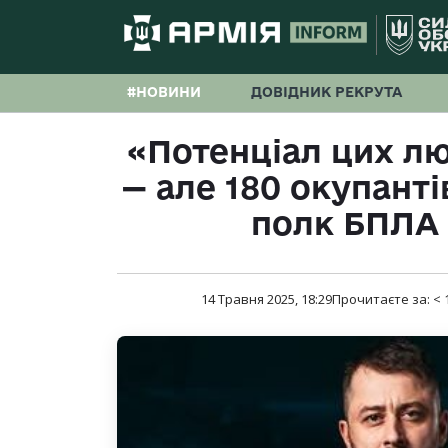
#НОВИНИ
ДОВІДНИК РЕКРУТА
«Потенціал цих л
— але 180 окупанті
полк БПЛА 
14 Травня 2025, 18:29
Прочитаєте за:
< 