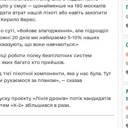
було у смузі — щонайменше на 180 москалів
вдати втрат нашій піхоті або навіть захопити
 Кирило Верес.
по суті, «бойове злагодження», але підрозділ
Кожні 20 днів ми набираємо 5-10% наших
оказують, що вони навчаються.»
ці роботи полку безпілотних систем
з яких багато хто прийшов.
 тієї піхотної компоненти, яка у нас була. Тут
ми рухаємося за планом», — сказав
уску проєкту «Лінія дронів» потік кандидатів
тем «К-2» збільшився в рази.