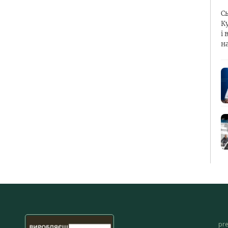
С
К
і 
н
pr