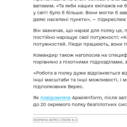
вагомим. «Та якби наших екіпажів не 
у світі було б більше. Вони могли б за
деякі населені пункти», — підкреслює
Він зазначає, що наразі для полку це, 
постійно нарощує свої потужності: «
потужностей. Люди працюють, вони п
Командир також наголосив на специфі
порівняно з піхотними підрозділами, 
«Робота в полку дуже відрізняється від
інші масштаби та інші можливості, і 
підполковник Верес.
Як
повідомляла
АрміяInform, після зап
до 20 окремого полку безпілотних сис
КИРИЛО ВЕРЕС
ПОЛК К-2