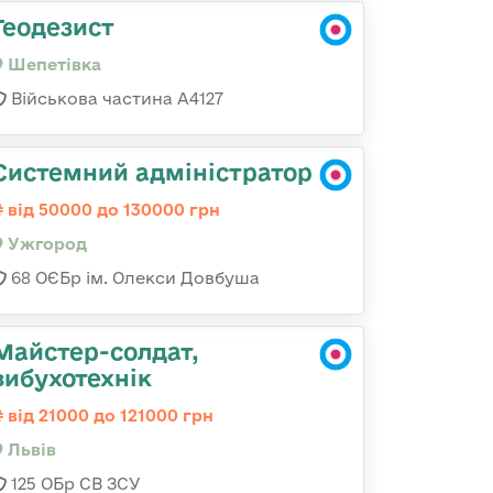
Геодезист
Шепетівка
Військова частина А4127
Системний адміністратор
від 50000 до 130000 грн
Ужгород
68 ОЄБр ім. Олекси Довбуша
Майстер-солдат,
вибухотехнік
від 21000 до 121000 грн
Львів
125 ОБр СВ ЗСУ