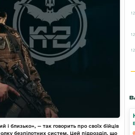
12
12
12
В
 і близько», — так говорить про своїх бійців
олку безпілотних систем. Цей підрозділ, що