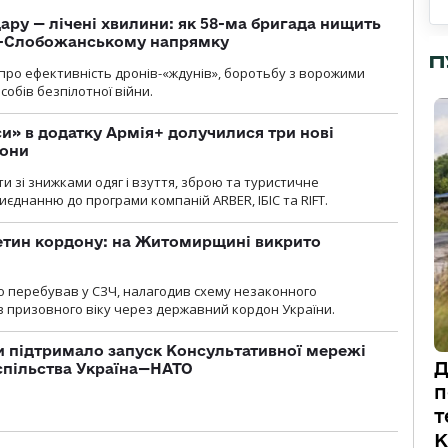
ару — лічені хвилини: як 58-ма бригада нищить
о-Слобожанському напрямку
П
и про ефективність дронів-«ждунів», боротьбу з ворожими
обів безпілотної війни.
» в додатку Армія+ долучилися три нові
рони
и зі знижками одяг і взуття, зброю та туристичне
єднанню до програми компаній ARBER, ІБІС та RIFT.
ретин кордону: на Житомирщині викрито
о перебував у СЗЧ, налагодив схему незаконного
 призовного віку через державний кордон України.
 підтримало запуск Консультативної мережі
Д
спільства Україна—НАТО
п
т
К