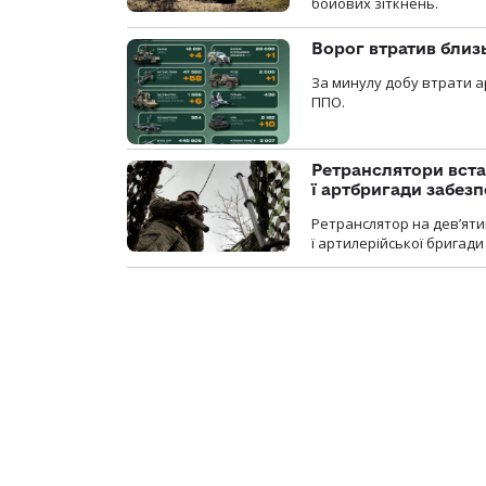
бойових зіткнень.
Ворог втратив близ
За минулу добу втрати ар
ППО.
Ретранслятори вста
ї артбригади забез
Ретранслятор на дев’ятип
ї артилерійської бригад