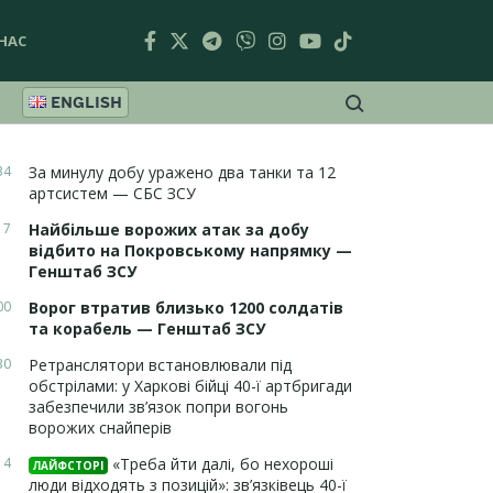
НАС
ENGLISH
34
За минулу добу уражено два танки та 12
артсистем — СБС ЗСУ
17
Найбільше ворожих атак за добу
відбито на Покровському напрямку —
Генштаб ЗСУ
00
Ворог втратив близько 1200 солдатів
та корабель — Генштаб ЗСУ
30
Ретранслятори встановлювали під
обстрілами: у Харкові бійці 40-ї артбригади
забезпечили зв’язок попри вогонь
ворожих снайперів
14
«Треба йти далі, бо нехороші
ЛАЙФСТОРІ
люди відходять з позицій»: зв’язківець 40-ї