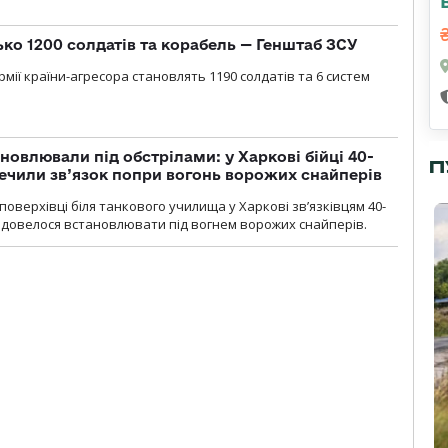
ько 1200 солдатів та корабель — Генштаб ЗСУ
мії країни-агресора становлять 1190 солдатів та 6 систем
новлювали під обстрілами: у Харкові бійці 40-
П
печили зв’язок попри вогонь ворожих снайперів
оверхівці біля танкового училища у Харкові зв’язківцям 40-
и довелося встановлювати під вогнем ворожих снайперів.