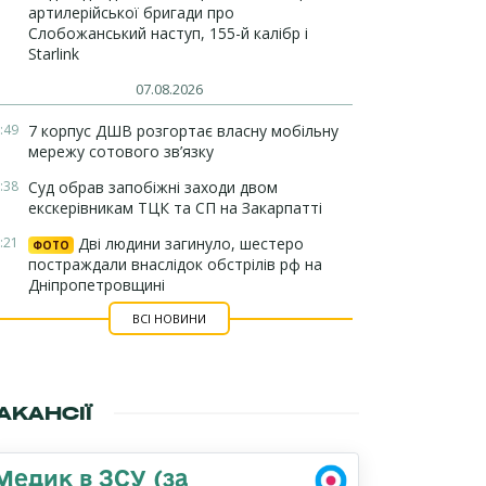
артилерійської бригади про
Слобожанський наступ, 155-й калібр і
Starlink
07.08.2026
:49
7 корпус ДШВ розгортає власну мобільну
мережу сотового зв’язку
:38
Суд обрав запобіжні заходи двом
екскерівникам ТЦК та СП на Закарпатті
:21
Дві людини загинуло, шестеро
ФОТО
постраждали внаслідок обстрілів рф на
Дніпропетровщині
ВСІ НОВИНИ
АКАНСІЇ
Медик в ЗСУ (за