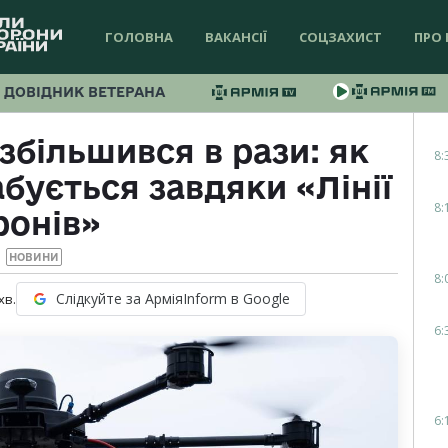
ГОЛОВНА
ВАКАНСІЇ
СОЦЗАХИСТ
ПРО 
ДОВІДНИК ВЕТЕРАНА
збільшився в рази: як
8:
бується завдяки «Лінії
8:
ронів»
НОВИНИ
8:
Слідкуйте за АрміяInform в Google
хв.
6:
6: