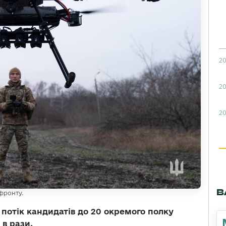
20
20
20
В
фронту.
 потік кандидатів до 20 окремого полку
 в рази.