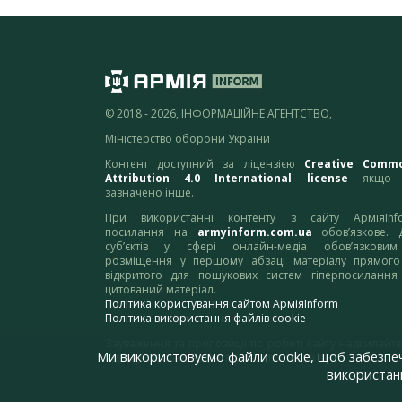
© 2018 - 2026, ІНФОРМАЦІЙНЕ АГЕНТСТВО,
Міністерство оборони України
Контент доступний за ліцензією
Creative Comm
Attribution 4.0 International license
якщо 
зазначено інше.
При використанні контенту з сайту АрміяInf
посилання на
armyinform.com.ua
обов’язкове. 
суб’єктів у сфері онлайн-медіа обов’язкови
розміщення у першому абзаці матеріалу прямого
відкритого для пошукових систем гіперпосилання
цитований матеріал.
Політика користування сайтом АрміяInform
Політика використання файлів cookie
Зауваження та пропозиції по роботі сайту надсилайте
Ми використовуємо файли cookie, щоб забезпе
адресу:
webmaster@armyinform.com.ua
використанн