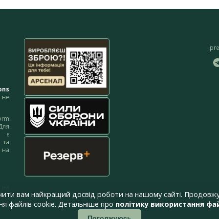
pr
ons
не
orm
Для
м є
 та
 на
 на
чити вам найкращий досвід роботи на нашому сайті. Продовжу
я файлів cookie. Детальніше про
політику використання фай
Погоджуюсь