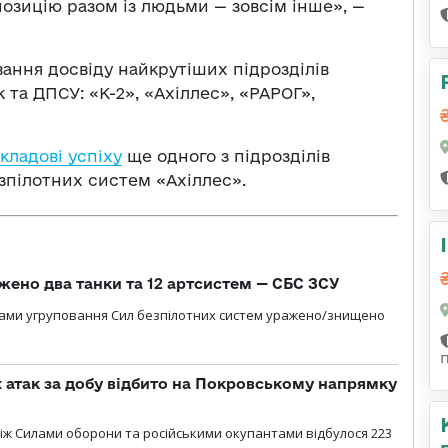
позицію разом із людьми — зовсім інше», —
ання досвіду найкрутіших підрозділів
 та ДПСУ: «К-2», «Ахіллес», «РАРОГ»,
кладові успіху
ще одного з підрозділів
езпілотних систем «Ахіллес».
жено два танки та 12 артсистем — СБС ЗСУ
лами угруповання Сил безпілотних систем уражено/знищено
атак за добу відбито на Покровському напрямку
іж Силами оборони та російськими окупантами відбулося 223