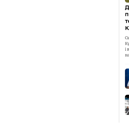
Д
п
т
К
С
К
і 
н