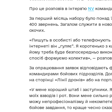
Про це розповів в інтерв’ю
NV
команди
За перший місяць набору було понад 7
400 звернень. Загалом служити в ново
охочих.
«Пишуть в особисті або телефонують —
інтернеті він „гуляє“. Я коротенько з
йому треба буде безпосередньо викон
спосіб формуємо колектив», — розпов
За опрацювання заявок відповідають фа
командирами бойових підрозділів. До
на сторінці «Лінії дронів» або на порта
«У мене хороший штаб і заступники. Я
моїх взводів і рот. Вони мене сильно 
можу непрофесіоналізму й некомпете
бойове завдання, то краще чесно сказа