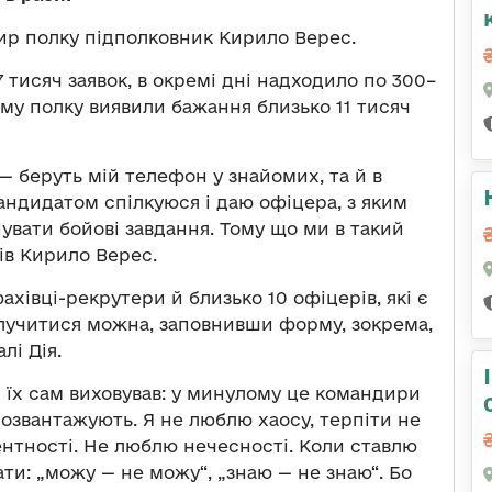
р полку підполковник Кирило Верес.
 тисяч заявок, в окремі дні надходило по 300–
му полку виявили бажання близько 11 тисяч
 беруть мій телефон у знайомих, та й в
 кандидатом спілкуюся і даю офіцера, з яким
увати бойові завдання. Тому що ми в такий
ів Кирило Верес.
хівці-рекрутери й близько 10 офіцерів, які є
лучитися можна, заповнивши форму, зокрема,
лі Дія.
 їх сам виховував: у минулому це командири
розвантажують. Я не люблю хаосу, терпіти не
нтності. Не люблю нечесності. Коли ставлю
ти: „можу — не можу“, „знаю — не знаю“. Бо