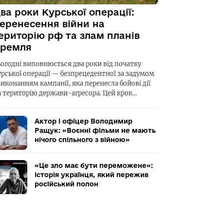
ва роки Курської операції:
еренесення війни на
ериторію рф та злам планів
ремля
ьогодні виповнюється два роки від початку
урської операції — безпрецедентної за задумом
виконанням кампанії, яка перенесла бойові дії
а територію держави-агресора. Цей крок…
Актор і офіцер Володимир
Ращук: «Воєнні фільми не мають
нічого спільного з війною»
«Це зло має бути переможене»:
історія українця, який пережив
російський полон