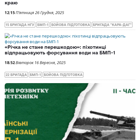
краю
12:15
П’ятниця 26 Грудня, 2025
15 БРИГАДА НГУ
БМП-1
БОЙОВА ПІДГОТОВКА
БРИГАДА "КАРА-ДАГ"
«Річка не стане перешкодою»: піхотинці
відпрацьовують форсування води на БМП-1
18:52
Вівторок 16 Вересня, 2025
22 БРИГАДА
БМП-1
БОЙОВА ПІДГОТОВКА