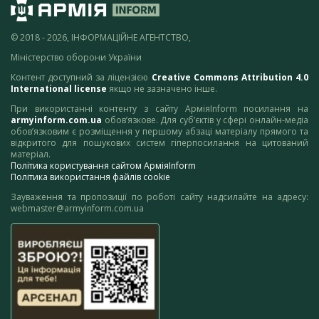
© 2018 - 2026, ІНФОРМАЦІЙНЕ АГЕНТСТВО,
Міністерство оборони України
Контент доступний за ліцензією
Creative Commons Attribution 4.0
International license
якщо не зазначено інше.
При використанні контенту з сайту АрміяInform посилання на
armyinform.com.ua
обов’язкове. Для суб’єктів у сфері онлайн-медіа
обов’язковим є розміщення у першому абзаці матеріалу прямого та
відкритого для пошукових систем гіперпосилання на цитований
матеріал.
Політика користування сайтом АрміяInform
Політика використання файлів cookie
Зауваження та пропозиції по роботі сайту надсилайте на адресу:
webmaster@armyinform.com.ua