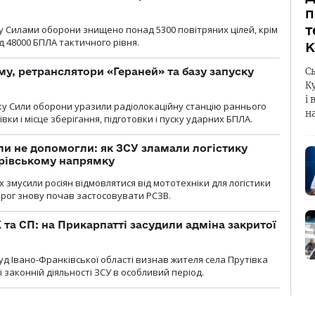
п
т
у Cилами оборони знищено понад 5300 повітряних цілей, крім
 48000 БПЛА тактичного рівня.
К
у, ретранслятори «Гераней» та базу запуску
С
К
і 
року Сили оборони уразили радіолокаційну станцію раннього
н
ки і місце зберігання, підготовки і пуску ударних БПЛА.
и не допомогли: як ЗСУ зламали логістику
дрівському напрямку
х змусили росіян відмовлятися від мототехніки для логістики
орог знову почав застосовувати РСЗВ.
 та СП: на Прикарпатті засудили адміна закритої
д Івано-Франківської області визнав жителя села Прутівка
законній діяльності ЗСУ в особливий період.