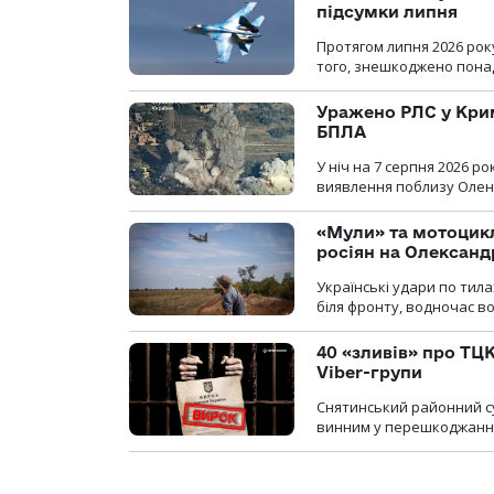
підсумки липня
Протягом липня 2026 рок
того, знешкоджено понад
Уражено РЛС у Крим
БПЛА
У ніч на 7 серпня 2026 
виявлення поблизу Оленів
«Мули» та мотоцикл
росіян на Олексан
Українські удари по тила
біля фронту, водночас в
40 «зливів» про ТЦК
Viber-групи
Снятинський районний су
винним у перешкоджанні 