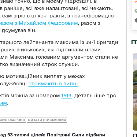
 знаю точно, що в моєму підрозділі, в
ив раніше, всі вже налаштовані, всі чекають.
ю, сам вірю в ці контракти, в трансформацію
 разом з Михайлом Федоровим
, разом з
ідсумував він.
П
таршого лейтенанта Максима із 39-ї бригади
ерших військових, які підписали новий
ами Максима, головним аргументом стали не
ітко визначений строк служби.
ою мотиваційних виплат у межах
ослужбовці
отримають в липні
.
ктів можна за номером
1519
. Детальніше про
ням
.
СИЛ ОБОРОНИ
ЦИТАТИ ВІЙСЬКОВИХ
ад 53 тисячі цілей: Повітряні Сили підбили
Д