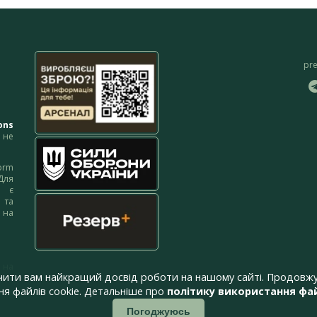
pr
ons
не
orm
Для
м є
 та
 на
 на
чити вам найкращий досвід роботи на нашому сайті. Продовжу
я файлів cookie. Детальніше про
політику використання фай
Погоджуюсь