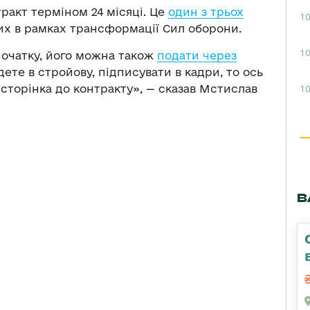
ракт терміном 24 місяці. Це
один з трьох
10
их в рамках трансформації Сил оборони.
10
початку, його можна також
подати через
дете в стройову, підписувати в кадри, то ось
 сторінка до контракту», — сказав Мстислав
10
В