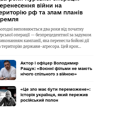
еренесення війни на
ериторію рф та злам планів
ремля
ьогодні виповнюється два роки від початку
урської операції — безпрецедентної за задумом
виконанням кампанії, яка перенесла бойові дії
а територію держави-агресора. Цей крок…
Актор і офіцер Володимир
Ращук: «Воєнні фільми не мають
нічого спільного з війною»
«Це зло має бути переможене»:
історія українця, який пережив
російський полон