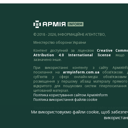
© 2018 - 2026, ІНФОРМАЦІЙНЕ АГЕНТСТВО,
Міністерство оборони України
Контент доступний за ліцензією
Creative Comm
Attribution 4.0 International license
якщо 
зазначено інше.
При використанні контенту з сайту АрміяInf
посилання на
armyinform.com.ua
обов’язкове. 
суб’єктів у сфері онлайн-медіа обов’язкови
розміщення у першому абзаці матеріалу прямого
відкритого для пошукових систем гіперпосилання
цитований матеріал.
Політика користування сайтом АрміяInform
Політика використання файлів cookie
Зауваження та пропозиції по роботі сайту надсилайте
Ми використовуємо файли cookie, щоб забезпе
адресу:
webmaster@armyinform.com.ua
використанн