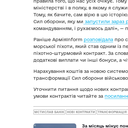
правила того, що нас усіх очікує. Тому
міністерстві і в полку, в якому я служ
Тому, як бачите, сам вірю в цю історі
Сил оборони, яку ми
запустили зараз
командуванням, і рухаємось далі», — п
Раніше АрміяInform
розповідала
про с
морської піхоти, який став одним із п
піхотно-штурмовий контракт. За слов
додаткові виплати чи інші бонуси, а ч
Нарахування коштів за новою систем
трансформації Сил оборони військов
Уточнити питання щодо нових контра
умови контрактів читайте за
посилан
МСТИСЛАВ БАНІК
НОВІ КОНТРАКТИ
ТРАНСФОРМАЦІЯ 
За місяць мінус пон