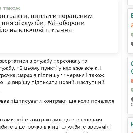
онтракти, виплати пораненим,
ення зі служби: Міноборони
іло на ключові питання
 звертатися в службу персоналу та
жбу. «В цьому пункті у нас вже все є. І
трочка. Зараз я підпишу 17 червня і також
що не вирішу підписати новий, наступний
.
ував підписувати контракт, ще коли почалася
ктами, які є контрактами до оголошення
жби, є відстрочка в кінці служби, є зрозумілі