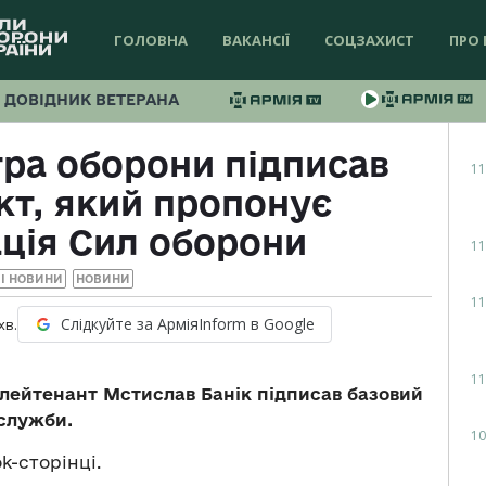
ГОЛОВНА
ВАКАНСІЇ
СОЦЗАХИСТ
ПРО 
ДОВІДНИК ВЕТЕРАНА
тра оборони підписав
11
кт, який пропонує
ція Сил оборони
11
І НОВИНИ
НОВИНИ
11
Слідкуйте за АрміяInform в Google
хв.
11
 лейтенант Мстислав Банік підписав базовий
 служби.
10
k-сторінці.