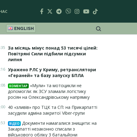
НАС
ENGLISH
:35
За місяць мінус понад 53 тисячі цілей:
Повітряні Сили підбили підсумки
липня
:16
Уражено РЛС у Криму, ретранслятори
«Гераней» та базу запуску БПЛА
:08
«Мули» та мотоцикли не
КОМЕНТАР
допомогли: як ЗСУ зламали логістику
росіян на Олександрівському напрямку
:00
40 «зливів» про ТЦК та СП: на Прикарпатті
засудили адміна закритої Viber-групи
:53
Документи намагалися знищити: на
ВІДЕО
Закарпатті незаконно списали з
військового обліку 3 батальйони