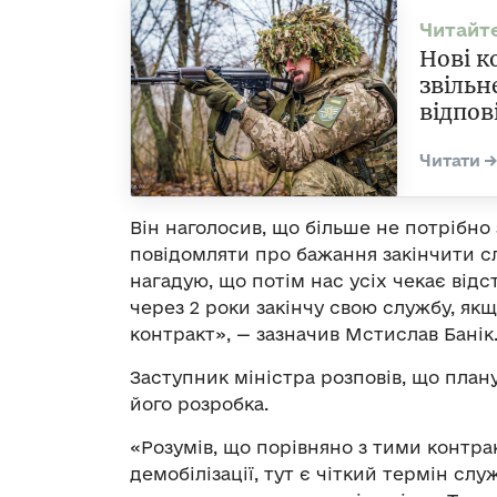
Нові к
звільн
відпов
Він наголосив, що більше не потрібно
повідомляти про бажання закінчити слу
нагадую, що потім нас усіх чекає відс
через 2 роки закінчу свою службу, як
контракт», — зазначив Мстислав Банік
Заступник міністра розповів, що план
його розробка.
«Розумів, що порівняно з тими контра
демобілізації, тут є чіткий термін слу