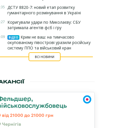
:35
ДСТУ 8820-7: новий етап розвитку
гуманітарного розмінування в Україні
:27
Коригували удари по Миколаєву: СБУ
затримала агентів фсб і гру
:09
Крим не ваш: на тимчасово
ВІДЕО
окупованому півострові уразили російську
систему ППО та військовий кран
ВСІ НОВИНИ
АКАНСІЇ
Фельдшер,
військовослужбовець
від 21000 до 21000 грн
Чернігів