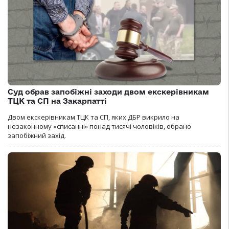
Суд обрав запобіжні заходи двом екскерівникам
ТЦК та СП на Закарпатті
Двом екскерівникам ТЦК та СП, яких ДБР викрило на
незаконному «списанні» понад тисячі чоловіків, обрано
запобіжний захід.