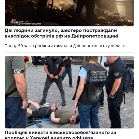
Дві людини загинуло, шестеро постраждали
внаслідок обстрілів рф на Дніпропетровщині
Понад 50 разів росіяни атакували Дніпропетровську області.
Пообіцяв вивезти військовозобов’язаного за
кордон: у Харкові викрито офіцера