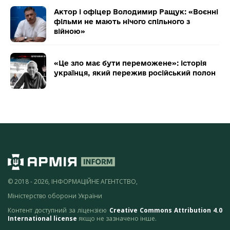
Актор і офіцер Володимир Ращук: «Воєнні
фільми не мають нічого спільного з
війною»
«Це зло має бути переможене»: історія
українця, який пережив російський полон
© 2018 - 2026, ІНФОРМАЦІЙНЕ АГЕНТСТВО,
Міністерство оборони України
Контент доступний за ліцензією
Creative Commons Attribution 4.0
International license
якщо не зазначено інше.