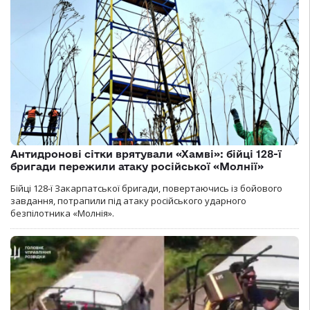
Антидронові сітки врятували «Хамві»: бійці 128-ї
бригади пережили атаку російської «Молнії»
Бійці 128-ї Закарпатської бригади, повертаючись із бойового
завдання, потрапили під атаку російського ударного
безпілотника «Молнія».