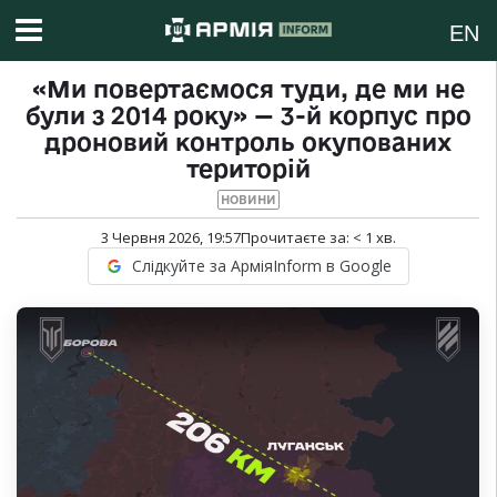
EN
«Ми повертаємося туди, де ми не
були з 2014 року» — 3-й корпус про
дроновий контроль окупованих
територій
НОВИНИ
3 Червня 2026, 19:57
Прочитаєте за:
< 1
хв.
Слідкуйте за АрміяInform в Google