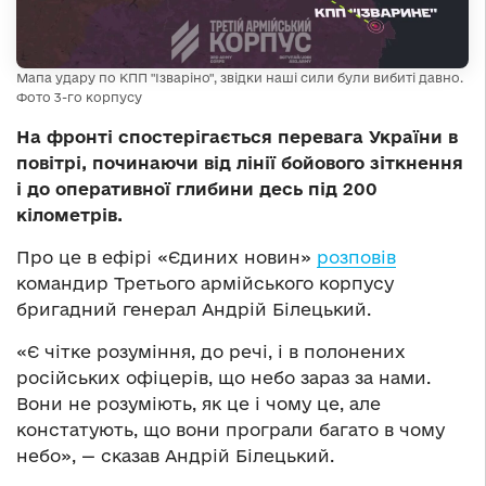
Мапа удару по КПП "Ізваріно", звідки наші сили були вибиті давно.
Фото 3-го корпусу
На фронті спостерігається перевага України в
повітрі, починаючи від лінії бойового зіткнення
і до оперативної глибини десь під 200
кілометрів.
Про це в ефірі «Єдиних новин»
розповів
командир Третього армійського корпусу
бригадний генерал Андрій Білецький.
«Є чітке розуміння, до речі, і в полонених
російських офіцерів, що небо зараз за нами.
Вони не розуміють, як це і чому це, але
констатують, що вони програли багато в чому
небо», — сказав Андрій Білецький.