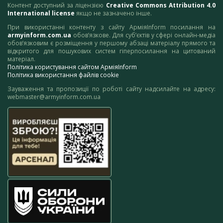
Контент доступний за ліцензією
Creative Commons Attribution 4.0
International license
якщо не зазначено інше.
При використанні контенту з сайту АрміяInform посилання на
armyinform.com.ua
обов’язкове. Для суб’єктів у сфері онлайн-медіа
обов’язковим є розміщення у першому абзаці матеріалу прямого та
відкритого для пошукових систем гіперпосилання на цитований
матеріал.
Політика користування сайтом АрміяInform
Політика використання файлів cookie
Зауваження та пропозиції по роботі сайту надсилайте на адресу:
webmaster@armyinform.com.ua