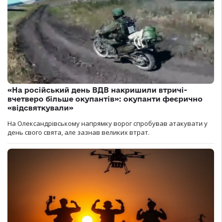
«На російський день ВДВ накришили втричі-
вчетверо більше окупантів»: окупанти феєрично
«відсвяткували»
На Олександрівському напрямку ворог спробував атакувати у
день свого свята, але зазнав великих втрат.