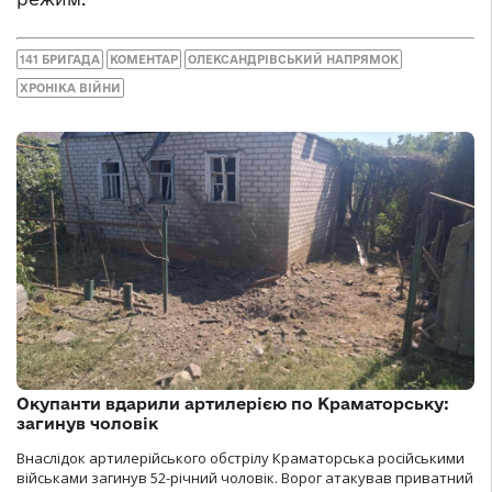
141 БРИГАДА
КОМЕНТАР
ОЛЕКСАНДРІВСЬКИЙ НАПРЯМОК
ХРОНІКА ВІЙНИ
Окупанти вдарили артилерією по Краматорську:
загинув чоловік
Внаслідок артилерійського обстрілу Краматорська російськими
військами загинув 52-річний чоловік. Ворог атакував приватний