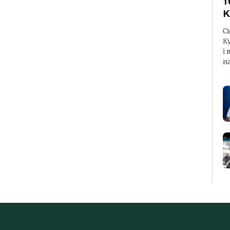
т
К
С
К
і 
н