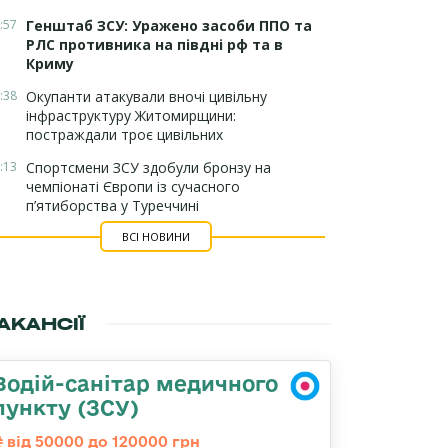
:57
Генштаб ЗСУ: Уражено засоби ППО та
РЛС противника на півдні рф та в
Криму
:38
Окупанти атакували вночі цивільну
інфраструктуру Житомирщини:
постраждали троє цивільних
:13
Спортсмени ЗСУ здобули бронзу на
чемпіонаті Європи із сучасного
п’ятиборства у Туреччині
ВСІ НОВИНИ
АКАНСІЇ
Водій-санітар медичного
пункту (ЗСУ)
від 50000 до 120000 грн