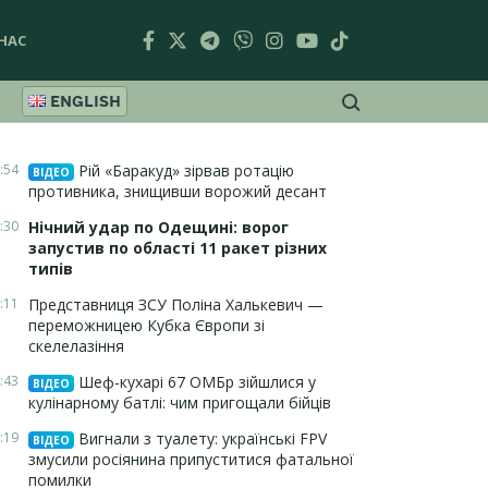
НАС
ENGLISH
:54
Рій «Баракуд» зірвав ротацію
ВІДЕО
противника, знищивши ворожий десант
:30
Нічний удар по Одещині: ворог
запустив по області 11 ракет різних
типів
:11
Представниця ЗСУ Поліна Халькевич —
переможницею Кубка Європи зі
скелелазіння
:43
Шеф-кухарі 67 ОМБр зійшлися у
ВІДЕО
кулінарному батлі: чим пригощали бійців
:19
Вигнали з туалету: українські FPV
ВІДЕО
змусили росіянина припуститися фатальної
помилки