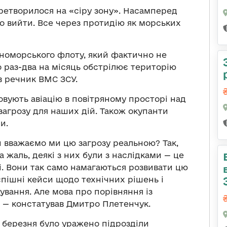
еретворилося на «сіру зону». Насамперед
го вийти. Все через протидію як морських
рноморського флоту, який фактично не
о раз-два на місяць обстрілює територію
ив речник ВМС ЗСУ.
совують авіацію в повітряному просторі над
 загрозу для наших дій. Також окупанти
и.
и вважаємо ми цю загрозу реальною? Так,
 жаль, деякі з них були з наслідками — це
ці. Вони так само намагаються розвивати цю
спішні кейси щодо технічних рішень і
ування. Але мова про порівняння із
, — констатував Дмитро Плетенчук.
5 березня було уражено підрозділи