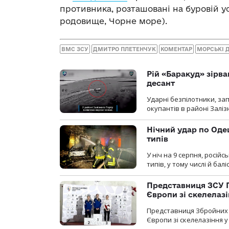
противника, розташовані на буровій у
родовище, Чорне море).
ВМС ЗСУ
ДМИТРО ПЛЕТЕНЧУК
КОМЕНТАР
МОРСЬКІ 
Рій «Баракуд» зірв
десант
Ударні безпілотники, за
окупантів в районі Залі
Нічний удар по Одещ
типів
У ніч на 9 серпня, росій
типів, у тому числі й бал
Представниця ЗСУ 
Європи зі скелелаз
Представниця Збройних 
Європи зі скелелазіння у