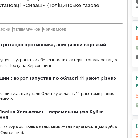
становці «Сиваш» (Голіцинське газове
ДРОНИ
ТЕЛЕМАРАФОН
ЧОРНЕ МОРЕ
ав ротацію противника, знищивши ворожий
пущені з українських безекіпажних катерів зірвали ротацію
зного Порту на Херсонщині.
ині: ворог запустив по області 11 ракет різних
ські війська атакували Одеську область 11 ракетами різних
істикою.
Поліна Халькевич — переможницею Кубка
іння
Сил України Поліна Халькевич стала переможницею Кубка
 Словаччині.