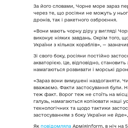
За його словами, Чорне море зараз п
через те, що росіяни не можуть у ньо
дронів, так і ракетного озброєння.
«Вони мають чорну діру у вигляді Чо
виконує ніяких завдань. Окрім того, щ
України з кількох кораблів», — зазнач
Зі свого боку, росіяни постійно засто
акваторією. Це, відповідно, становить
намагаються розвивати і морські дрон
«Зараз вони вимушені наздоганяти. Ч
вважаємо. Факти застосування були. На
теж факт. Ворог теж не стоїть на міс
галузь, намагаються копіювати наші у
технологічних та щодо тактики застос
застосуванням з боку України не йде»
Як
повідомляла
АрміяInform, в ніч на 