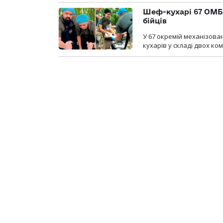
Шеф-кухарі 67 ОМБр
бійців
У 67 окремій механізован
кухарів у складі двох ко