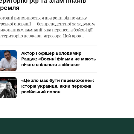
ериторію рф та злам планів
ремля
ьогодні виповнюється два роки від початку
урської операції — безпрецедентної за задумом
виконанням кампанії, яка перенесла бойові дії
а територію держави-агресора. Цей крок…
Актор і офіцер Володимир
Ращук: «Воєнні фільми не мають
нічого спільного з війною»
«Це зло має бути переможене»:
історія українця, який пережив
російський полон