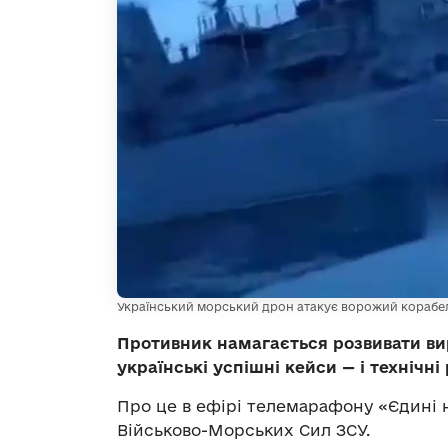
Український морський дрон атакує ворожий корабе
Противник намагається розвивати ви
українські успішні кейси — і технічні
Про це в ефірі телемарафону «Єдині
Військово-Морських Сил ЗСУ.