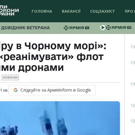
ГОЛОВНА
ВАКАНСІЇ
СОЦЗАХИСТ
ПРО 
ДОВІДНИК ВЕТЕРАНА
ру в Чорному морі»:
13
 «реанімувати» флот
13
ими дронами
НОВИНИ
13
Слідкуйте за АрміяInform в Google
 1
хв.
12
12