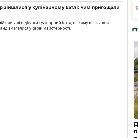
 зійшлися у кулінарному батлі: чим пригощали
ій бригаді відбувся кулінарний батл, в якому шість шеф-
манд змагалися у своїй майстерності.
П
Д
п