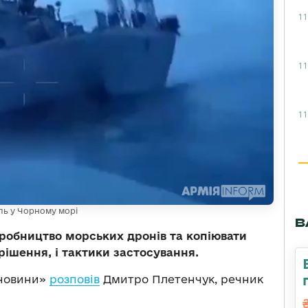
11
11
11
ль у Чорному морі
В
робництво морських дронів та копіювати
 рішення, і тактики застосування.
 новини»
розповів
Дмитро Плетенчук, речник