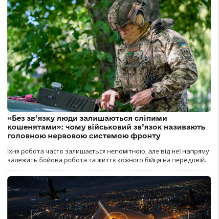
«Без зв’язку люди залишаються сліпими
кошенятами»: чому військовий зв’язок називають
головною нервовою системою фронту
Їхня робота часто залишається непомітною, але від неї напряму
залежить бойова робота та життя кожного бійця на передовій.