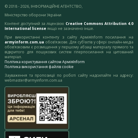
© 2018 - 2026, ІНФОРМАЦІЙНЕ АГЕНТСТВО,
Міністерство оборони України
Контент доступний за ліцензією
Creative Commons Attribution 4.0
International license
якщо не зазначено інше.
При використанні контенту з сайту АрміяInform посилання на
armyinform.com.ua
обов’язкове. Для суб’єктів у сфері онлайн-медіа
обов’язковим є розміщення у першому абзаці матеріалу прямого та
відкритого для пошукових систем гіперпосилання на цитований
матеріал.
Політика користування сайтом АрміяInform
Політика використання файлів cookie
Зауваження та пропозиції по роботі сайту надсилайте на адресу:
webmaster@armyinform.com.ua