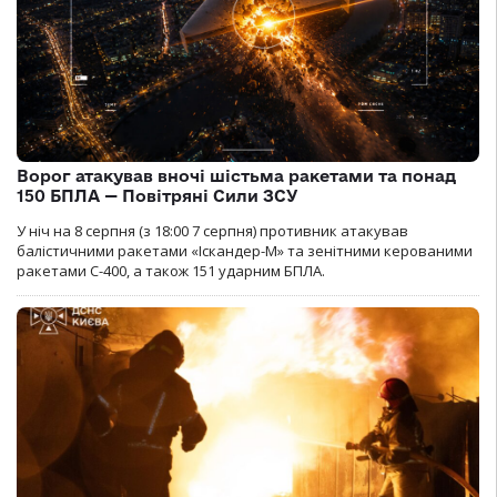
Ворог атакував вночі шістьма ракетами та понад
150 БПЛА — Повітряні Сили ЗСУ
У ніч на 8 серпня (з 18:00 7 серпня) противник атакував
балістичними ракетами «Іскандер-М» та зенітними керованими
ракетами С-400, а також 151 ударним БПЛА.