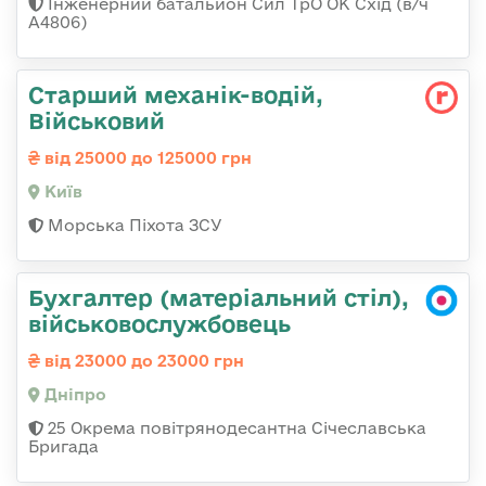
Інженерний батальйон Сил ТрО ОК Схід (в/ч
А4806)
Старший механік-водій,
Військовий
від 25000 до 125000 грн
Київ
Морська Піхота ЗСУ
Бухгалтер (матеріальний стіл),
військовослужбовець
від 23000 до 23000 грн
Дніпро
25 Окрема повітрянодесантна Січеславська
Бригада