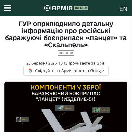
EN
ГУР оприлюднило детальну
інформацію про російські
баражуючі боєприпаси «Ланцет» та
«Скальпель»
НОВИНИ
23 Березня 2026, 10:13
Прочитаєте за:
2
хв.
Слідкуйте за АрміяInform в Google