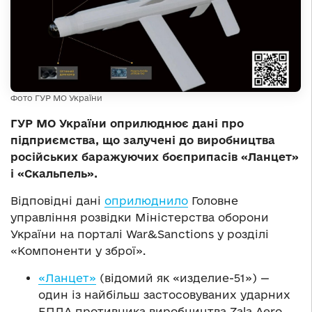
Фото ГУР МО України
ГУР МО України оприлюднює дані про
підприємства, що залучені до виробництва
російських баражуючих боєприпасів «Ланцет»
і «Скальпель».
Відповідні дані
оприлюднило
Головне
управління розвідки Міністерства оборони
України на порталі War&Sanctions у розділі
«Компоненти у зброї».
«Ланцет»
(відомий як «изделие-51») —
один із найбільш застосовуваних ударних
БПЛА противника виробництва Zala Aero