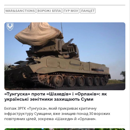
WAR&SANCTIONS
ВОРОЖІ БПЛА
ГУР МОУ
ЛАНЦЕТ
«Тунгуска» проти «Шахедів» і «Орланів»: як
українські зенітники захищають Суми
Екіпаж ЗРГК «Тунгуска», який прикриває критичну
інфраструктуру Сумщини, вже знищив понад 30 ворожих
повітряних цілей, зокрема «Шахеди» й «Орлани».