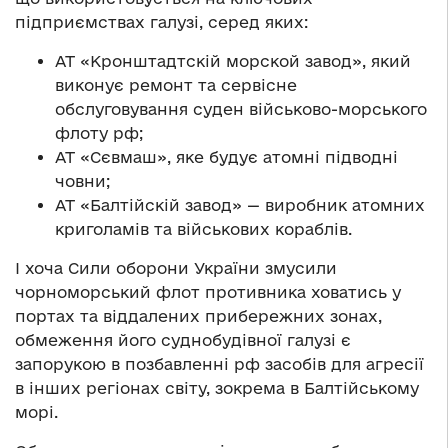
підприємствах галузі, серед яких:
АТ «Кронштадтскій морской завод», який
виконує ремонт та сервісне
обслуговування суден військово-морського
флоту рф;
АТ «Сєвмаш», яке будує атомні підводні
човни;
АТ «Балтійскій завод» — виробник атомних
криголамів та військових кораблів.
І хоча Сили оборони України змусили
чорноморський флот противника ховатись у
портах та віддалених прибережних зонах,
обмеження його суднобудівної галузі є
запорукою в позбавленні рф засобів для агресії
в інших регіонах світу, зокрема в Балтійському
морі.