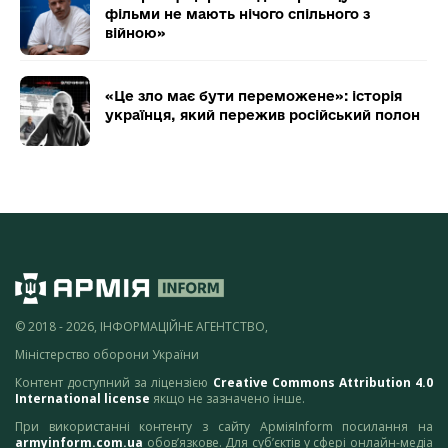
фільми не мають нічого спільного з
війною»
«Це зло має бути переможене»: історія
українця, який пережив російський полон
© 2018 - 2026, ІНФОРМАЦІЙНЕ АГЕНТСТВО,
Міністерство оборони України
Контент доступний за ліцензією
Creative Commons Attribution 4.0
International license
якщо не зазначено інше.
При використанні контенту з сайту АрміяInform посилання на
armyinform.com.ua
обов’язкове. Для суб’єктів у сфері онлайн-медіа