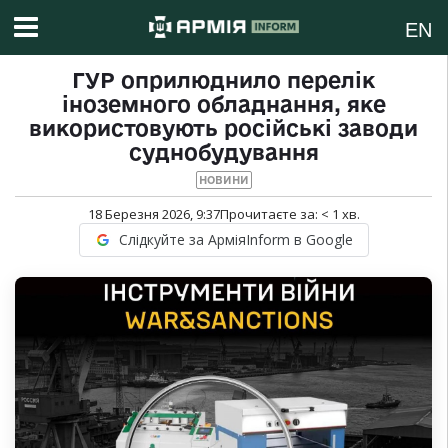
EN
ГУР оприлюднило перелік
іноземного обладнання, яке
використовують російські заводи
суднобудування
НОВИНИ
18 Березня 2026, 9:37
Прочитаєте за:
< 1
хв.
Слідкуйте за АрміяInform в Google