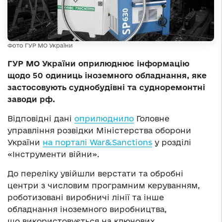
Фото ГУР МО України
ГУР МО України оприлюднює інформацію
щодо 50 одиниць іноземного обладнання, яке
застосовують суднобудівні та судноремонтні
заводи рф.
Відповідні дані
оприлюднило
Головне
управління розвідки Міністерства оборони
України
на порталі War&Sanctions
у розділі
«Інструменти війни».
До переліку увійшли верстати та обробні
центри з числовим програмним керуванням,
роботизовані виробничі лінії та інше
обладнання іноземного виробництва,
що використовується на ключових