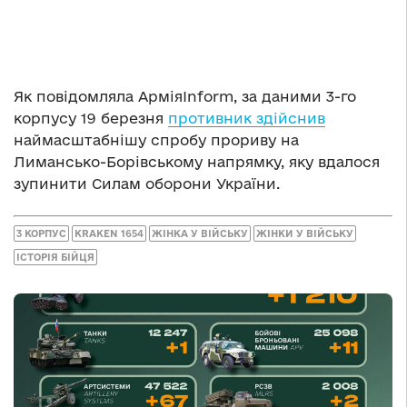
Як повідомляла АрміяInform, за даними 3-го
корпусу 19 березня
противник здійснив
наймасштабнішу спробу прориву на
Лимансько-Борівському напрямку, яку вдалося
зупинити Силам оборони України.
3 КОРПУС
KRAKEN 1654
ЖІНКА У ВІЙСЬКУ
ЖІНКИ У ВІЙСЬКУ
ІСТОРІЯ БІЙЦЯ