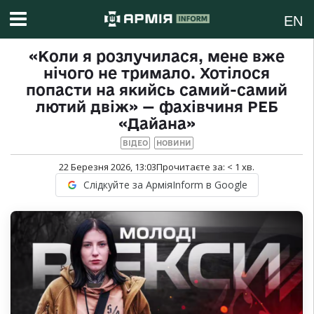
EN
«Коли я розлучилася, мене вже
нічого не тримало. Хотілося
попасти на якийсь самий-самий
лютий двіж» — фахівчиня РЕБ
«Дайана»
ВІДЕО
НОВИНИ
22 Березня 2026, 13:03
Прочитаєте за:
< 1
хв.
Слідкуйте за АрміяInform в Google