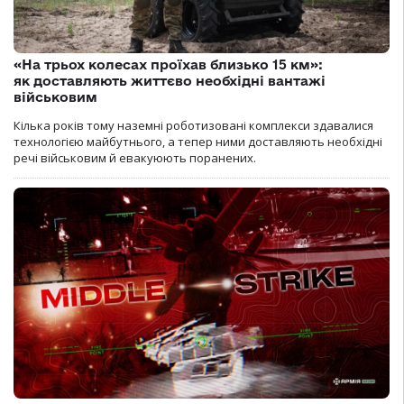
«На трьох колесах проїхав близько 15 км»:
як доставляють життєво необхідні вантажі
військовим
Кілька років тому наземні роботизовані комплекси здавалися
технологією майбутнього, а тепер ними доставляють необхідні
речі військовим й евакуюють поранених.