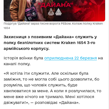
Подргуа "Дайана" зараз тисне ворога РЕБом. Колаж полку Kraken
1654
Захисниця з позивним «Дайана» служить у
полку безпілотних систем Kraken 1654 3-го
армійського корпусу.
Історія воїнки була
оприлюднена 22 березня
на
каналі полку.
«Я хотіла іти служити. Але оскільки була
заміжня, то не могла собі цього дозволити, бо
розуміла, що чоловік служить, буде
хвилюватися за мене. А коли я розлучилася, то
мене вже нічого не тримало. Мені хотілося
двіжувати!», — розповідає «Дайана».