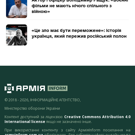
Актор і офіцер Володимир Ращук: «Воєнні
фільми не мають нічого спільного з
війною»
«Це зло має бути переможене»: історія
українця, який пережив російський полон
© 2018 - 2026, ІНФОРМАЦІЙНЕ АГЕНТСТВО,
Міністерство оборони України
Контент доступний за ліцензією
Creative Commons Attribution 4.0
International license
якщо не зазначено інше.
При використанні контенту з сайту АрміяInform посилання на
armyinform.com.ua
обов’язкове. Для суб’єктів у сфері онлайн-медіа