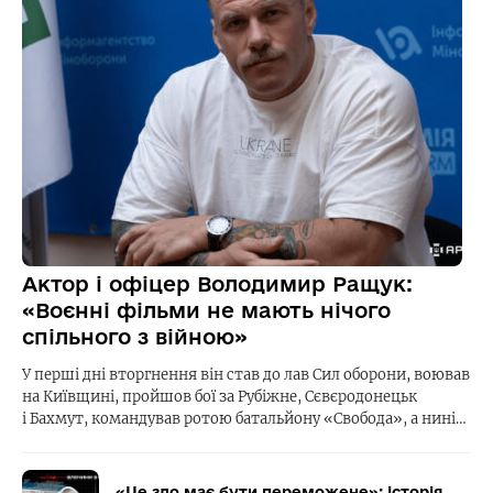
Актор і офіцер Володимир Ращук:
«Воєнні фільми не мають нічого
спільного з війною»
У перші дні вторгнення він став до лав Сил оборони, воював
на Київщині, пройшов бої за Рубіжне, Сєвєродонецьк
і Бахмут, командував ротою батальйону «Свобода», а нині…
«Це зло має бути переможене»: історія