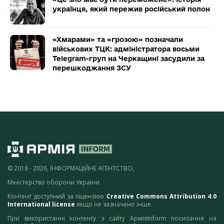
українця, який пережив російський полон
«Хмарами» та «грозою» позначали
військових ТЦК: адміністратора восьми
Telegram-груп на Черкащині засудили за
перешкоджання ЗСУ
© 2018 - 2026, ІНФОРМАЦІЙНЕ АГЕНТСТВО,
Міністерство оборони України
Контент доступний за ліцензією
Creative Commons Attribution 4.0
International license
якщо не зазначено інше.
При використанні контенту з сайту АрміяInform посилання на