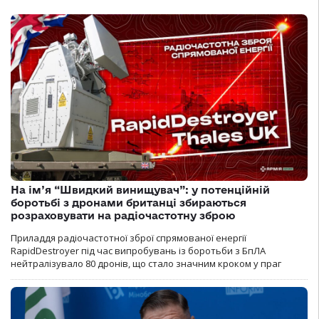
На ім’я “Швидкий винищувач”: у потенційній
боротьбі з дронами британці збираються
розраховувати на радіочастотну зброю
Приладдя радіочастотної зброї спрямованої енергії
RapidDestroyer під час випробувань із боротьби з БпЛА
нейтралізувало 80 дронів, що стало значним кроком у праг