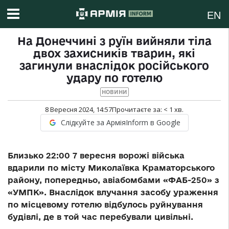
EN
На Донеччині з руїн вийняли тіла
двох захисників тварин, які
загинули внаслідок російського
удару по готелю
НОВИНИ
8 Вересня 2024, 14:57
Прочитаєте за:
< 1
хв.
Слідкуйте за АрміяInform в Google
Близько 22:00 7 вересня ворожі війська
вдарили по місту Миколаївка Краматорського
району, попередньо, авіабомбами «ФАБ-250» з
«УМПК». Внаслідок влучання засобу ураження
по місцевому готелю відбулось руйнування
будівлі, де в той час перебували цивільні.