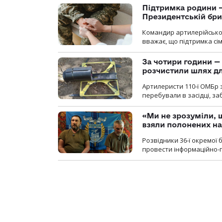
Підтримка родини —
Президентській бриг
Командир артилерійсько
вважає, що підтримка сі
За чотири години — 
розчистили шлях д
Артилеристи 110-ї ОМБр з
перебували в засідці, з
«Ми не зрозуміли, 
взяли полонених н
Розвідники 36-ї окремої 
провести інформаційно-п