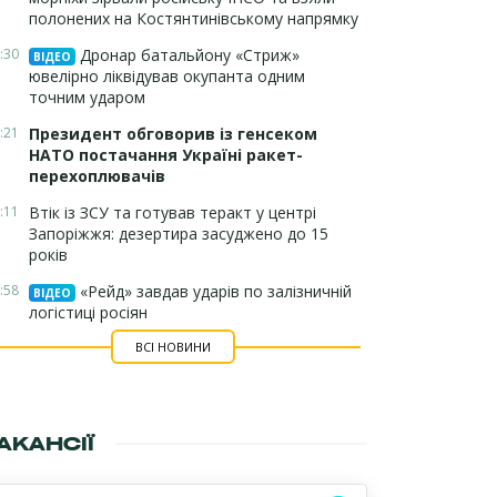
полонених на Костянтинівському напрямку
:30
Дронар батальйону «Стриж»
ВІДЕО
ювелірно ліквідував окупанта одним
точним ударом
:21
Президент обговорив із генсеком
НАТО постачання Україні ракет-
перехоплювачів
:11
Втік із ЗСУ та готував теракт у центрі
Запоріжжя: дезертира засуджено до 15
років
:58
«Рейд» завдав ударів по залізничній
ВІДЕО
логістиці росіян
ВСІ НОВИНИ
АКАНСІЇ