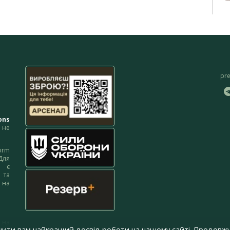
pr
ons
не
orm
Для
м є
 та
 на
 на
чити вам найкращий досвід роботи на нашому сайті. Продовжу