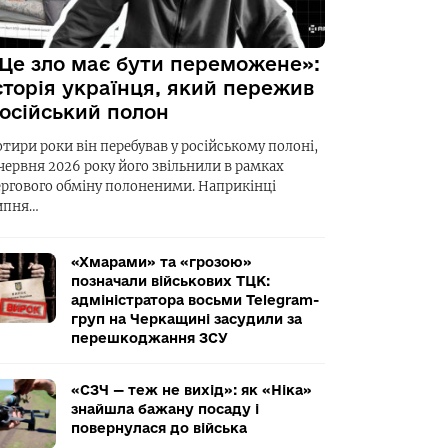
Це зло має бути переможене»:
сторія українця, який пережив
осійський полон
отири роки він перебував у російському полоні,
 червня 2026 року його звільнили в рамках
ергового обміну полоненими. Наприкінці
ипня…
«Хмарами» та «грозою»
позначали військових ТЦК:
адміністратора восьми Telegram-
груп на Черкащині засудили за
перешкоджання ЗСУ
«СЗЧ — теж не вихід»: як «Ніка»
знайшла бажану посаду і
повернулася до війська