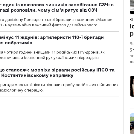
 один із ключових чинників запобігання СЗЧ: в
аді розповіли, чому сім’я рятує від СЗЧ
«
го дивізіону Президентської бригади з позивним «Махно»
м'ї - надзвичайно важливий фактор для військового.
і
р
мінус 11 ждунів: артилеристи 110-ї бригади
ля побратимів
Ч
5
а чотири години знищили 11 російських FPV-дронів, які
ч
абезпечивши безпечний рух українських підрозділів.
л
що сталося»: морпіхи зірвали російську ІПСО та
а Костянтинівському напрямку
бригади морської піхоти зірвали спробу російських військових
сихологічну операцію.