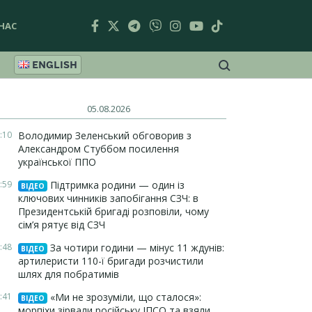
НАС
ENGLISH
05.08.2026
:10
Володимир Зеленський обговорив з
Александром Стуббом посилення
української ППО
:59
Підтримка родини — один із
ВІДЕО
ключових чинників запобігання СЗЧ: в
Президентській бригаді розповіли, чому
сім’я рятує від СЗЧ
:48
За чотири години — мінус 11 ждунів:
ВІДЕО
артилеристи 110-ї бригади розчистили
шлях для побратимів
:41
«Ми не зрозуміли, що сталося»:
ВІДЕО
морпіхи зірвали російську ІПСО та взяли