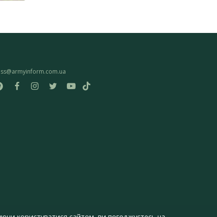
ess@armyinform.com.ua
ючи користуватися сайтом, ви погоджуєтесь на