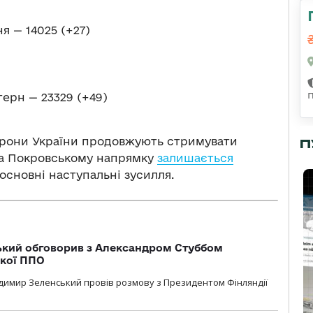
я — 14025 (+27)
терн — 23329 (+49)
орони України продовжують стримувати
П
 на Покровському напрямку
залишається
основні наступальні зусилля.
кий обговорив з Александром Стуббом
ької ППО
димир Зеленський провів розмову з Президентом Фінляндії