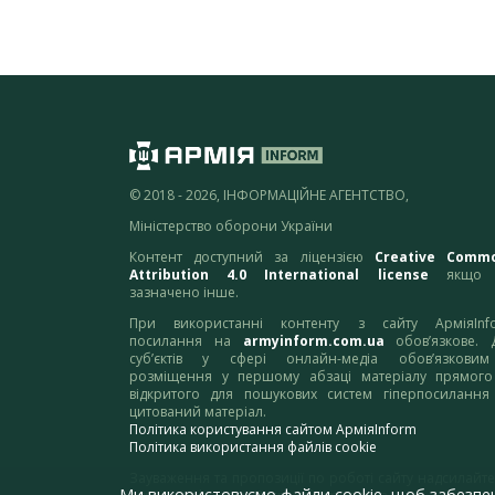
© 2018 - 2026, ІНФОРМАЦІЙНЕ АГЕНТСТВО,
Міністерство оборони України
Контент доступний за ліцензією
Creative Comm
Attribution 4.0 International license
якщо 
зазначено інше.
При використанні контенту з сайту АрміяInf
посилання на
armyinform.com.ua
обов’язкове. 
суб’єктів у сфері онлайн-медіа обов’язкови
розміщення у першому абзаці матеріалу прямого
відкритого для пошукових систем гіперпосилання
цитований матеріал.
Політика користування сайтом АрміяInform
Політика використання файлів cookie
Зауваження та пропозиції по роботі сайту надсилайте
Ми використовуємо файли cookie, щоб забезпе