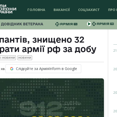
ГОЛОВНА
ВАКАНСІЇ
СОЦЗАХИСТ
ПРО 
ДОВІДНИК ВЕТЕРАНА
пантів, знищено 32
ати армії рф за добу
21
І НОВИНИ
НОВИНИ
Слідкуйте за АрміяInform в Google
хв.
20
20
20