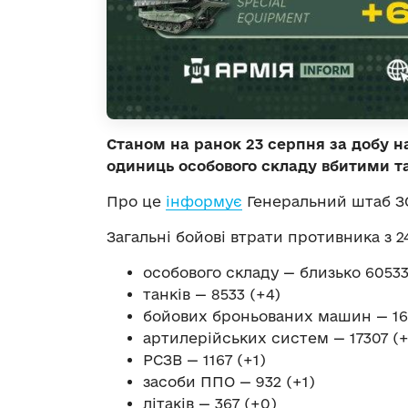
Станом на ранок 23 серпня за добу н
одиниць особового складу вбитими т
Про це
інформує
Генеральний штаб З
Загальні бойові втрати противника з 24
особового складу — близько 605330
танків — 8533 (+4)
бойових броньованих машин — 16
артилерійських систем — 17307 (+
РСЗВ — 1167 (+1)
засоби ППО — 932 (+1)
літаків — 367 (+0)