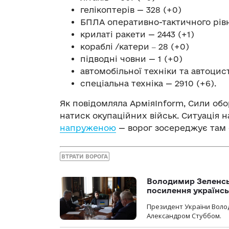
гелікоптерів — 328 (+0)
БПЛА оперативно-тактичного рівн
крилаті ракети — 2443 (+1)
кораблі /катери ‒ 28 (+0)
підводні човни — 1 (+0)
автомобільної техніки та автоцис
спеціальна техніка — 2910 (+6).
Як повідомляла АрміяInform, Сили об
натиск окупаційних військ. Ситуація
напруженою
— ворог зосереджує там 
ВТРАТИ ВОРОГА
Володимир Зеленсь
посилення українс
Президент України Воло
Александром Стуббом.