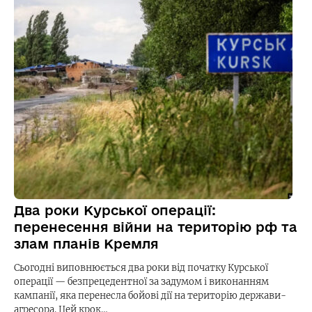
Два роки Курської операції:
перенесення війни на територію рф та
злам планів Кремля
Сьогодні виповнюється два роки від початку Курської
операції — безпрецедентної за задумом і виконанням
кампанії, яка перенесла бойові дії на територію держави-
агресора. Цей крок…