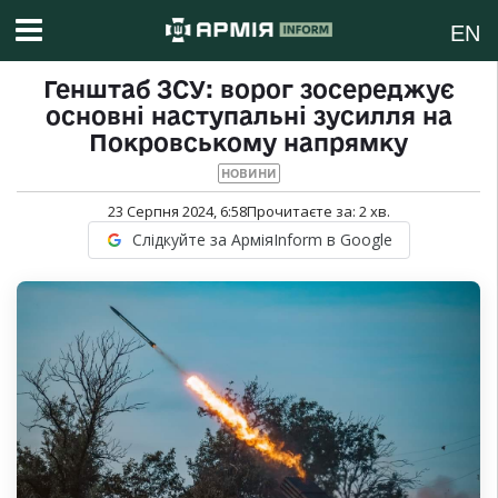
EN
Генштаб ЗСУ: ворог зосереджує
основні наступальні зусилля на
Покровському напрямку
НОВИНИ
23 Серпня 2024, 6:58
Прочитаєте за:
2
хв.
Слідкуйте за АрміяInform в Google