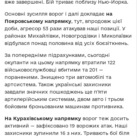
вже завершені. Бій триває поблизу Нью-Йорка.
Основні зусилля ворог і далі докладає
на
Покровському напрямку
, тут, впродовж цієї
доби, агресор 53 рази атакував наші позиції. У
районах Михайлівки, Новогродівки і Миколаївки
відбулася понад половина від усіх боєзіткнень.
За попередніми підрахунками, сьогодні
окупанти на цьому напрямку втратили 122
військовослужбовці вбитими та 201 —
пораненими. Знищено три автомобілі та
артсистема. Також українські захисники
завдали значних пошкоджень ще п’яти
артилерійським системам, двом авто і трьом
бойовим броньованим машинам противника.
На Курахівському напрямку
ворог теж досить
активний — зафіксовано 19 ворожих атак. Наші
захисники зупинили 16 з них. Тривають бої біля