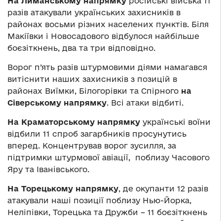
На Лиманському напрямку
російські війська 11
разів атакували українських захисників в
районах восьми різних населених пунктів. Біля
Макіївки і Новосадового відбулося найбільше
боєзіткнень, два та три відповідно.
Ворог п’ять разів штурмовими діями намагався
витіснити наших захисників з позицій в
районах Виїмки, Білогорівки та Спірного
на
Сіверському напрямку
. Всі атаки відбиті.
На Краматорському напрямку
українські воїни
відбили 11 спроб загарбників просунутись
вперед. Концентрував ворог зусилля, за
підтримки штурмової авіації, поблизу Часового
Яру та Іванівського.
На Торецькому напрямку
, де окупанти 12 разів
атакували наші позиції поблизу Нью-Йорка,
Неліпівки, Торецька та Дружби – 11 боєзіткнень