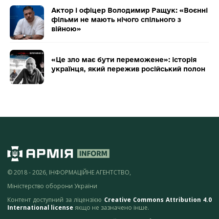
Актор і офіцер Володимир Ращук: «Воєнні
фільми не мають нічого спільного з
війною»
«Це зло має бути переможене»: історія
українця, який пережив російський полон
© 2018 - 2026, ІНФОРМАЦІЙНЕ АГЕНТСТВО,
Міністерство оборони України
Контент доступний за ліцензією
Creative Commons Attribution 4.0
International license
якщо не зазначено інше.