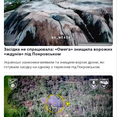
Засідка не спрацювала: «Омега» знищила ворожих
«ждунів» під Покровськом
Українські захисники виявили та знищили ворожі дрони, які
готували засідку на одному з териконів під Покровськом.