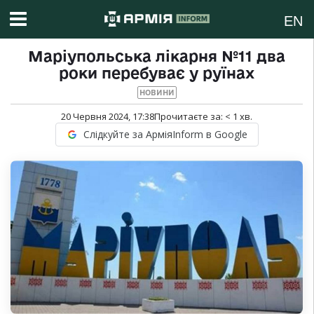
EN
Маріупольська лікарня №11 два
роки перебуває у руїнах
НОВИНИ
20 Червня 2024, 17:38
Прочитаєте за:
< 1
хв.
Слідкуйте за АрміяInform в Google