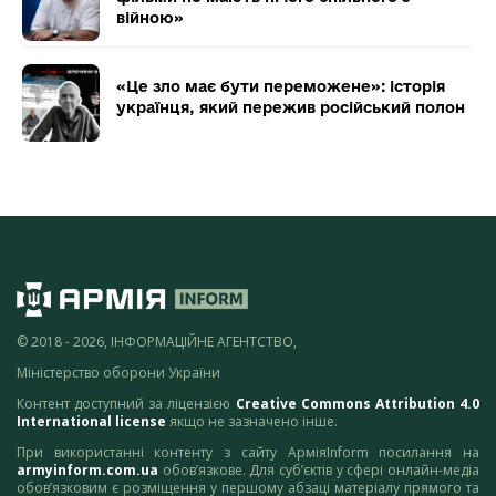
війною»
«Це зло має бути переможене»: історія
українця, який пережив російський полон
© 2018 - 2026, ІНФОРМАЦІЙНЕ АГЕНТСТВО,
Міністерство оборони України
Контент доступний за ліцензією
Creative Commons Attribution 4.0
International license
якщо не зазначено інше.
При використанні контенту з сайту АрміяInform посилання на
armyinform.com.ua
обов’язкове. Для суб’єктів у сфері онлайн-медіа
обов’язковим є розміщення у першому абзаці матеріалу прямого та