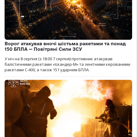
Ворог атакував вночі шістьма ракетами та понад
150 БПЛА — Повітряні Сили ЗСУ
У ніч на 8 серпня (з 18:00 7 серпня) противник атакував
балістичними ракетами «Іскандер-М» та зенітними керованими
ракетами С-400, а також 151 ударним БПЛА.