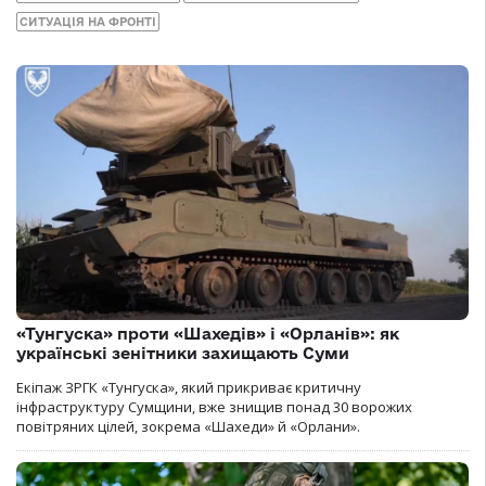
СИТУАЦІЯ НА ФРОНТІ
«Тунгуска» проти «Шахедів» і «Орланів»: як
українські зенітники захищають Суми
Екіпаж ЗРГК «Тунгуска», який прикриває критичну
інфраструктуру Сумщини, вже знищив понад 30 ворожих
повітряних цілей, зокрема «Шахеди» й «Орлани».