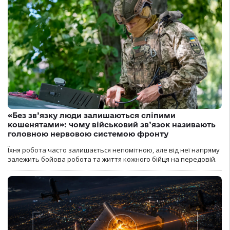
«Без зв’язку люди залишаються сліпими
кошенятами»: чому військовий зв’язок називають
головною нервовою системою фронту
Їхня робота часто залишається непомітною, але від неї напряму
залежить бойова робота та життя кожного бійця на передовій.