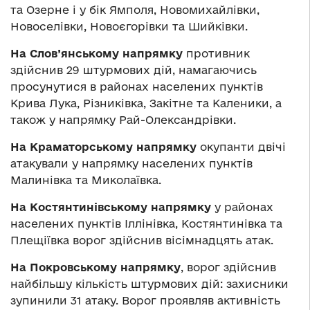
та Озерне і у бік Ямполя, Новомихайлівки,
Новоселівки, Новоєгорівки та Шийківки.
На Слов’янському напрямку
противник
здійснив 29 штурмових дій, намагаючись
просунутися в районах населених пунктів
Крива Лука, Різниківка, Закітне та Каленики, а
також у напрямку Рай-Олександрівки.
На Краматорському напрямку
окупанти двічі
атакували у напрямку населених пунктів
Малинівка та Миколаївка.
На Костянтинівському напрямку
у районах
населених пунктів Іллінівка, Костянтинівка та
Плещіївка ворог здійснив вісімнадцять атак.
На Покровському напрямку
, ворог здійснив
найбільшу кількість штурмових дій: захисники
зупинили 31 атаку. Ворог проявляв активність