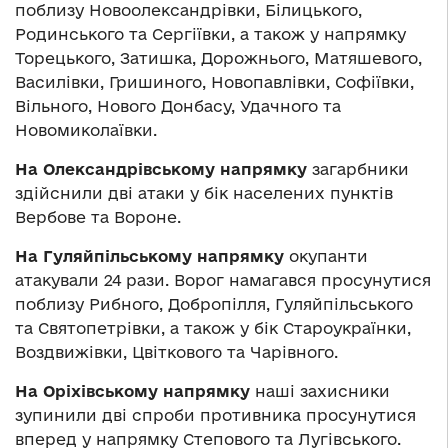
поблизу Новоолександрівки, Білицького,
Родинського та Сергіївки, а також у напрямку
Торецького, Затишка, Дорожнього, Матяшевого,
Василівки, Гришиного, Новопавлівки, Софіївки,
Вільного, Нового Донбасу, Удачного та
Новомиколаївки.
На Олександрівському напрямку
загарбники
здійснили дві атаки у бік населених пунктів
Вербове та Вороне.
На Гуляйпільському напрямку
окупанти
атакували 24 рази. Ворог намагався просунутися
поблизу Рибного, Добропілля, Гуляйпільського
та Святопетрівки, а також у бік Староукраїнки,
Воздвижівки, Цвіткового та Чарівного.
На Оріхівському напрямку
наші захисники
зупинили дві спроби противника просунутися
вперед у напрямку Степового та Лугівського.