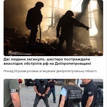
Дві людини загинуло, шестеро постраждали
внаслідок обстрілів рф на Дніпропетровщині
Понад 50 разів росіяни атакували Дніпропетровську області.