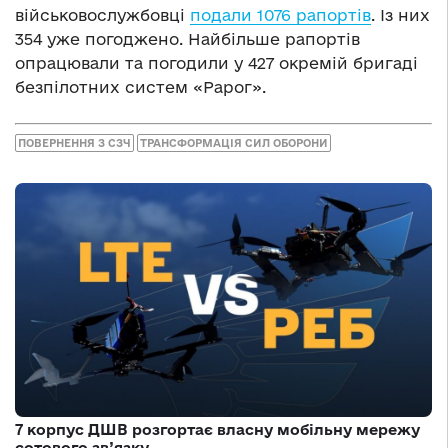
військовослужбовці
подали 1076 рапортів
. Із них
354 уже погоджено. Найбільше рапортів
опрацювали та погодили у 427 окремій бригаді
безпілотних систем «Рарог».
ПОВЕРНЕННЯ З СЗЧ
ТРАНСФОРМАЦІЯ СИЛ ОБОРОНИ
7 корпус ДШВ розгортає власну мобільну мережу
сотового зв’язку