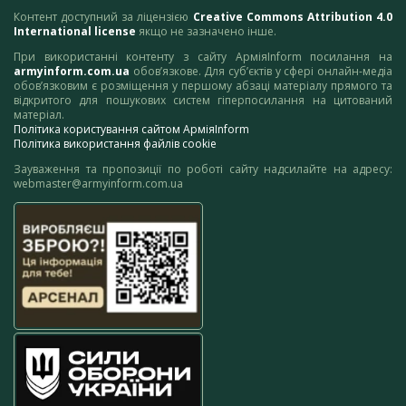
Контент доступний за ліцензією
Creative Commons Attribution 4.0
International license
якщо не зазначено інше.
При використанні контенту з сайту АрміяInform посилання на
armyinform.com.ua
обов’язкове. Для суб’єктів у сфері онлайн-медіа
обов’язковим є розміщення у першому абзаці матеріалу прямого та
відкритого для пошукових систем гіперпосилання на цитований
матеріал.
Політика користування сайтом АрміяInform
Політика використання файлів cookie
Зауваження та пропозиції по роботі сайту надсилайте на адресу:
webmaster@armyinform.com.ua