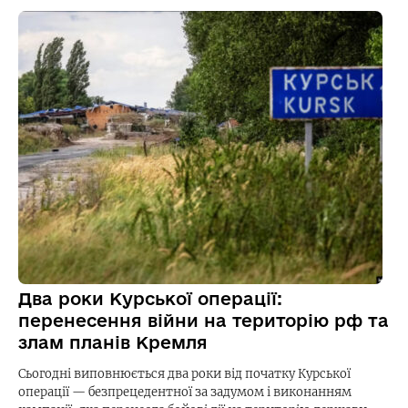
Два роки Курської операції:
перенесення війни на територію рф та
злам планів Кремля
Сьогодні виповнюється два роки від початку Курської
операції — безпрецедентної за задумом і виконанням