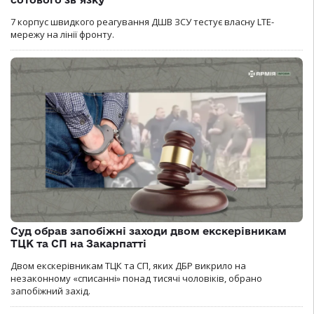
7 корпус швидкого реагування ДШВ ЗСУ тестує власну LTE-
мережу на лінії фронту.
Суд обрав запобіжні заходи двом екскерівникам
ТЦК та СП на Закарпатті
Двом екскерівникам ТЦК та СП, яких ДБР викрило на
незаконному «списанні» понад тисячі чоловіків, обрано
запобіжний захід.